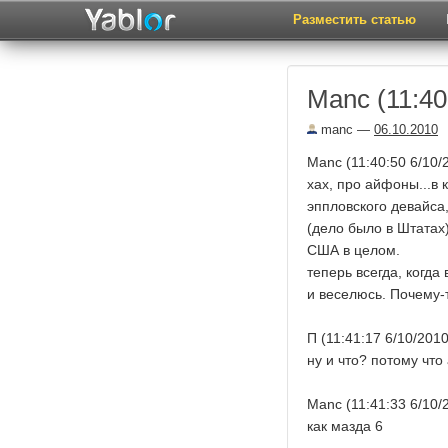
Разместить статью
Manc (11:40
manc
—
06.10.2010
Manc (11:40:50 6/10/
хах, про айфоны...в 
эппловского девайса
(дело было в Штатах)
США в целом.
теперь всегда, когда
и веселюсь. Почему-
П (11:41:17 6/10/2010
ну и что? потому чт
Manc (11:41:33 6/10/
как мазда 6