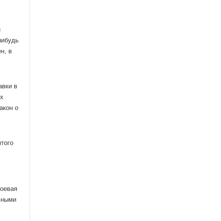
и
нибудь
н, в
авки в
ых
акон о
ятого
боевая
ьными