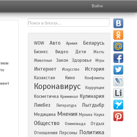
Войти
Авто
Беларусь
WOW
Армия
Бизнес
Видео
Дети
Жесть
Закон
Здоровье
Животные
Игры
тием
Интернет
История
Искусство
 по
Казахстан
Кино
Конфликты
амент
Коронавирус
Коррупция
Кулинария
Косметичка
Криминал
Ликбез
Лытдыбр
Литература
Мнения
Медицина
Музыка
Наука
Общество
Отдых
Олимпиада
Политика
Отношения
Персоны