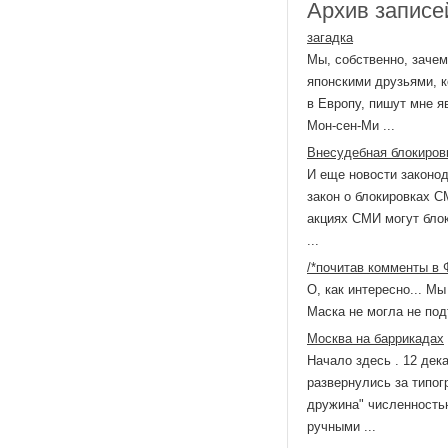
Архив записей
загадка
Мы, собственно, заче
японскими друзьями, к
в Европу, пишут мне я
Мон-сен-Ми ...
Внесудебная блокиров
И еще новости законод
закон о блокировках С
акциях СМИ могут блок
...
/*почитав комменты в 
О, как интересно... М
Маска не могла не подт
Москва на баррикадах
Начало здесь . 12 дек
развернулись за типог
дружина" численность
ручными ...