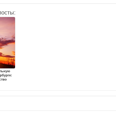
посты:
ульную
рбурге:
ство