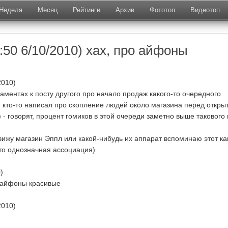
Неделя
Месяц
Рейтинги
Архив
Фототоп
Видеотоп
:50 6/10/2010) хах, про айфоны
2010)
каментах к посту другого про начало продаж какого-то очередного
, кто-то написал про скопление людей около магазина перед откры
 - говорят, процент гомиков в этой очереди заметно выше такового
 вижу магазин Эппл или какой-нибудь их аппарат вспоминаю этот к
то однозначная ассоциация)
)
о айфоны красивые
2010)