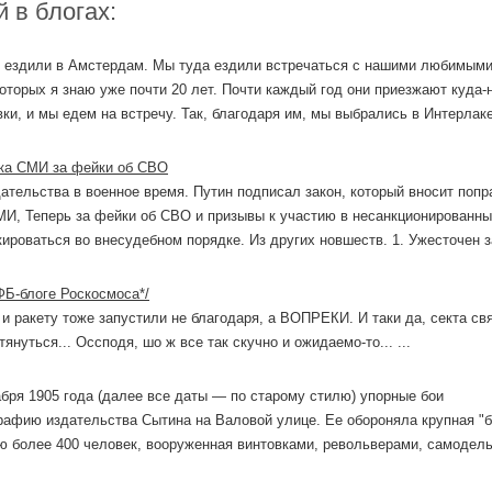
 в блогах:
м ездили в Амстердам. Мы туда ездили встречаться с нашими любимым
оторых я знаю уже почти 20 лет. Почти каждый год они приезжают куда-
вки, и мы едем на встречу. Так, благодаря им, мы выбрались в Интерлаке
ка СМИ за фейки об СВО
ательства в военное время. Путин подписал закон, который вносит попр
МИ, Теперь за фейки об СВО и призывы к участию в несанкционированн
ироваться во внесудебном порядке. Из других новшеств. 1. Ужесточен з
ФБ-блоге Роскосмоса*/
ы и ракету тоже запустили не благодаря, а ВОПРЕКИ. И таки да, секта св
януться... Оссподя, шо ж все так скучно и ожидаемо-то... ...
абря 1905 года (далее все даты — по старому стилю) упорные бои
рафию издательства Сытина на Валовой улице. Ее обороняла крупная "
ю более 400 человек, вооруженная винтовками, револьверами, самодел