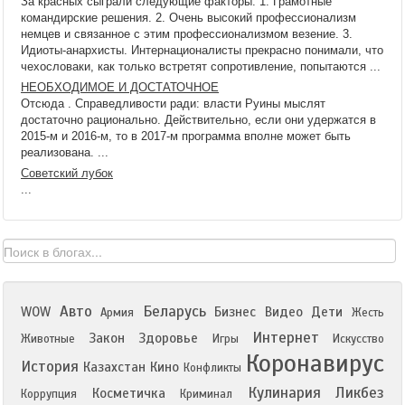
За красных сыграли следующие факторы: 1. Грамотные
командирские решения. 2. Очень высокий профессионализм
немцев и связанное с этим профессионализмом везение. 3.
Идиоты-анархисты. Интернационалисты прекрасно понимали, что
чехословаки, как только встретят сопротивление, попытаются ...
НЕОБХОДИМОЕ И ДОСТАТОЧНОЕ
Отсюда . Справедливости ради: власти Руины мыслят
достаточно рационально. Действительно, если они удержатся в
2015-м и 2016-м, то в 2017-м программа вполне может быть
реализована. ...
Советский лубок
...
Авто
Беларусь
WOW
Бизнес
Видео
Дети
Армия
Жесть
Интернет
Закон
Здоровье
Животные
Игры
Искусство
Коронавирус
История
Казахстан
Кино
Конфликты
Кулинария
Ликбез
Косметичка
Коррупция
Криминал