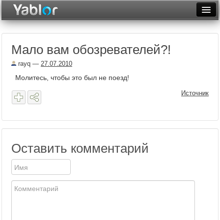
Разместить статью
Войти
Мало вам обозревателей?!
Неделя
rayq
—
27.07.2010
Месяц
Молитесь, чтобы это был не поезд!
Рейтинги
Источник
Архив
Фототоп
Оставить комментарий
Видеотоп