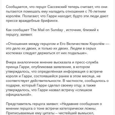
Сообщается, что герцог Сассекский теперь считает, что они
пытаются помешать ему наладить отношения с 76-летним
королём. Полагают, что Гарри находит, будто эти люди дают
прессе враждебные брифинги.
Как сообщает The Mail on Sunday , источник, близкий к
герцогу, заявил:
«Отношения между герцогом и Его Величеством Королём —
это дело их двоих, и только их двоих. Людям в серых
костюмах следует держаться от них подальше».
Вчера аналогичное мнение высказала и пресс-служба
принца Гарри, опубликовав заявление, в котором
утверждалось, что определённая информация о встрече
короля и Гарри, состоявшейся ранее в этом месяце, не
соответствует действительности. В частности, сообщалось о
подарке, который Гарри сделал своему отцу, а также
утверждалось, что Гарри назвал встречу «слишком
официальной».
Представитель герцога заявил: «Недавние сообщения о
мнении герцога о тоне встречи категорически ложны.
Приписываемые ему цитаты – чистейший вымысел,