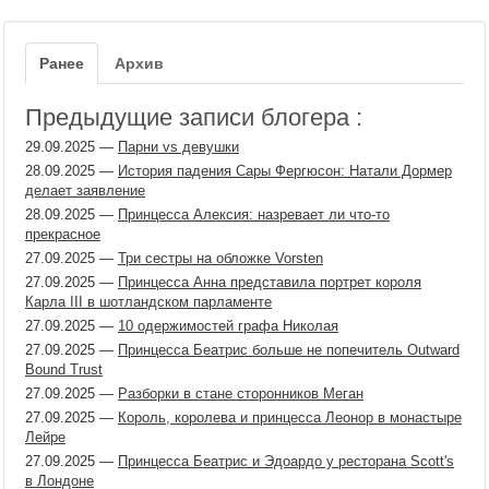
Ранее
Архив
Предыдущие записи блогера :
29.09.2025
—
Парни vs девушки
28.09.2025
—
История падения Сары Фергюсон: Натали Дормер
делает заявление
28.09.2025
—
Принцесса Алексия: назревает ли что-то
прекрасное
27.09.2025
—
Три сестры на обложке Vorsten
27.09.2025
—
Принцесса Анна представила портрет короля
Карла III в шотландском парламенте
27.09.2025
—
10 одержимостей графа Николая
27.09.2025
—
Принцесса Беатрис больше не попечитель Outward
Bound Trust
27.09.2025
—
Разборки в стане сторонников Меган
27.09.2025
—
Король, королева и принцесса Леонор в монастыре
Лейре
27.09.2025
—
Принцесса Беатрис и Эдоардо у ресторана Scott's
в Лондоне