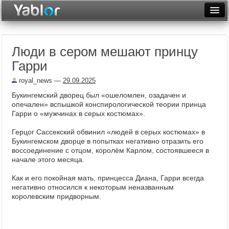
Разместить статью
Войти
Люди в сером мешают принцу
Неделя
Гарри
Месяц
royal_news
—
29.09.2025
Рейтинги
Букингемский дворец был «ошеломлен, озадачен и
опечален» вспышкой конспирологической теории принца
Архив
Гарри о «мужчинах в серых костюмах».
Герцог Сассекский обвинил «людей в серых костюмах» в
Фототоп
Букингемском дворце в попытках негативно отразить его
воссоединение с отцом, королём Карлом, состоявшееся в
Видеотоп
начале этого месяца.
Как и его покойная мать, принцесса Диана, Гарри всегда
негативно относился к некоторым неназванным
королевским придворным.