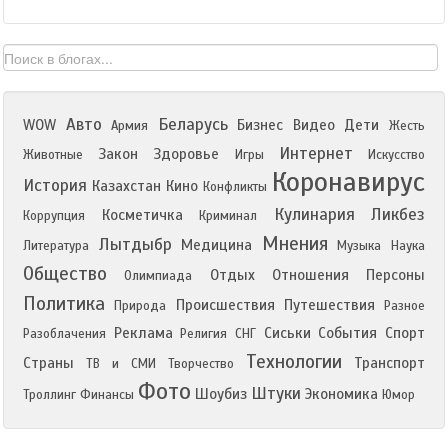
Авто
Беларусь
WOW
Бизнес
Видео
Дети
Армия
Жесть
Интернет
Закон
Здоровье
Животные
Игры
Искусство
Коронавирус
История
Казахстан
Кино
Конфликты
Кулинария
Ликбез
Косметичка
Коррупция
Криминал
Мнения
Лытдыбр
Медицина
Литература
Музыка
Наука
Общество
Отдых
Отношения
Персоны
Олимпиада
Политика
Происшествия
Путешествия
Природа
Разное
Реклама
Сиськи
События
Спорт
Разоблачения
Религия
СНГ
Технологии
Страны
Транспорт
ТВ и СМИ
Творчество
Фото
Штуки
Шоубиз
Экономика
Троллинг
Финансы
Юмор