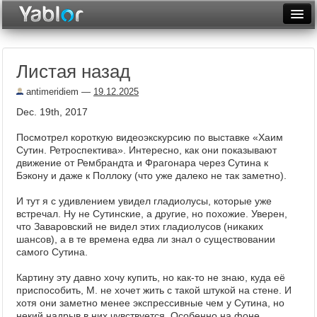
Разместить статью
Войти
Листая назад
Неделя
antimeridiem
—
19.12.2025
Месяц
Dec. 19th, 2017
Рейтинги
Посмотрел короткую видеоэкскурсию по выставке «Хаим
Сутин. Ретроспектива». Интересно, как они показывают
Архив
движение от Рембрандта и Фрагонара через Сутина к
Бэкону и даже к Поллоку (что уже далеко не так заметно).
Фототоп
И тут я с удивлением увидел гладиолусы, которые уже
Видеотоп
встречал. Ну не Сутинские, а другие, но похожие. Уверен,
что Заваровский не видел этих гладиолусов (никаких
шансов), а в те времена едва ли знал о существовании
самого Сутина.
Картину эту давно хочу купить, но как-то не знаю, куда её
приспособить, М. не хочет жить с такой штукой на стене. И
хотя они заметно менее экспрессивные чем у Сутина, но
некий надрыв в них чувствуется. Особенно на фоне