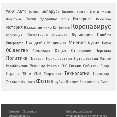
Авто
Беларусь
WOW
Бизнес
Видео
Дети
Армия
Жесть
Интернет
Закон
Здоровье
Животные
Игры
Искусство
Коронавирус
История
Казахстан
Кино
Конфликты
Кулинария
Ликбез
Косметичка
Коррупция
Криминал
Мнения
Лытдыбр
Медицина
Литература
Музыка
Наука
Общество
Отдых
Отношения
Персоны
Олимпиада
Политика
Происшествия
Путешествия
Природа
Разное
Реклама
Сиськи
События
Спорт
Разоблачения
Религия
СНГ
Технологии
Страны
Транспорт
ТВ и СМИ
Творчество
Фото
Штуки
Шоубиз
Экономика
Троллинг
Финансы
Юмор
Главная
О проекте
Рейтинг топ блогов
,
Обратная связь
упорядоченных по количеству