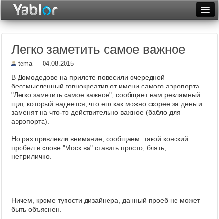
Разместить статью
Войти
Легко заметить самое важное
Неделя
tema
—
04.08.2015
Месяц
В Домодедове на прилете повесили очередной
бессмысленный говнокреатив от имени самого аэропорта.
Рейтинги
"Легко заметить самое важное", сообщает нам рекламный
щит, который надеется, что его как можно скорее за деньги
Архив
заменят на что-то действительно важное (бабло для
аэропорта).
Фототоп
Но раз привлекли внимание, сообщаем: такой конский
Видеотоп
пробел в слове "Моск ва" ставить просто, блять,
неприлично.
Ничем, кроме тупости дизайнера, данный проеб не может
быть объяснен.