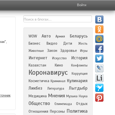
Войти
Авто
Беларусь
WOW
Армия
ак",
Бизнес
Видео
Дети
Жесть
Закон
Здоровье
Животные
Игры
Интернет
История
Искусство
Казахстан
Кино
Конфликты
Коронавирус
Коррупция
Кулинария
Косметичка
Криминал
Ликбез
Лытдыбр
Литература
Мнения
точник
Медицина
Музыка
Наука
Общество
Отдых
Олимпиада
Политика
Отношения
Персоны