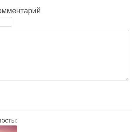
омментарий
посты: