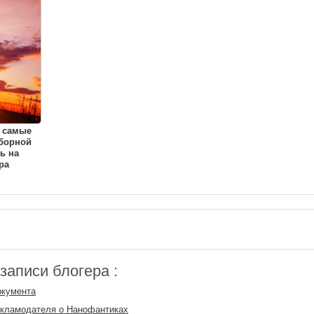
 самые
борной
ь на
ра
аписи блогера :
окумента
екламодателя о Нанофантиках