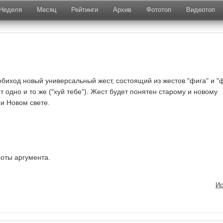
Неделя
Месяц
Рейтинги
Архив
Фототоп
Видеотоп
обиход новый универсальный жест, состоящий из жестов "фига" и "ф
 одно и то же ("хуй тебе"). Жест будет понятен старому и новому
и Новом свете.
соты аргумента.
Ис