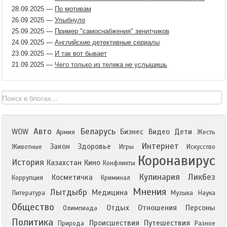
28.09.2025
—
По мотивам
26.09.2025
—
Улыбнуло
25.09.2025
—
Пример "самоснабжения" зенитчиков
24.09.2025
—
Английские детективные сериалы
23.09.2025
—
И так вот бывает
21.09.2025
—
Чего только из телика не услышишь
Авто
Беларусь
WOW
Бизнес
Видео
Дети
Армия
Жесть
Интернет
Закон
Здоровье
Животные
Игры
Искусство
Коронавирус
История
Казахстан
Кино
Конфликты
Кулинария
Ликбез
Косметичка
Коррупция
Криминал
Мнения
Лытдыбр
Медицина
Литература
Музыка
Наука
Общество
Отдых
Отношения
Персоны
Олимпиада
Политика
Происшествия
Путешествия
Природа
Разное