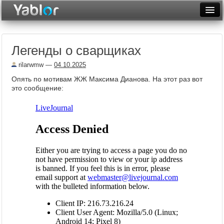
Разместить статью
Войти
Легенды о сварщиках
Неделя
rilarwmw
—
04.10.2025
Месяц
Опять по мотивам ЖЖ Максима Дианова. На этот раз вот
это сообщение:
Рейтинги
Архив
Фототоп
Видеотоп