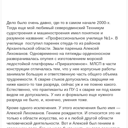
Дело было очень давно, где-то в самом начале 2000-х.
Тогда еще мой любимый северодвинский Техникум
судостроения и машиностроения имел понятное и
разумное название: «Профессиональное училище №1». В
училище поступил паренек откуда-то из районов
Архангельской области. Звали паренька Алексей
Лихоманов. Одновременно на пятижды орденоносном
разворачивалась опупея с изготовлением морской
ледостойкой платформы «Приразломное». МЛСП в части
конструкции отличалась тем, что у нее корпусные работы
занимали большую и ответственную часть общего объема
трудоемкости. К сварке стыков допускались сварщики не
ниже какого-то там разряда, сейчас уж и не помню какого.
Естественно, что практиканты из ПУ-1 к сварке ни под каким
видом не допускались. У них и формально еще нужного
разряда не было, и, конечно, умения тоже.
Кроме одного исключения. У этого исключения было имя —
Алексей Лихоманов. Гением рождаются. И относится это не
только к области искусства, но и к любой другой области
человеческой деятельности. Вот и Алексей был гением в