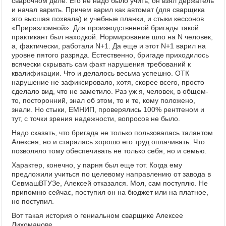
сварочном деле. Его не надо было учить, он взял держатель
и начал варить. Причем варил как автомат (для сварщика
это высшая похвала) и учебные планки, и стыки кессонов
«Приразломной». Для производственной бригады такой
практикант был находкой. Нормирование шло на N человек,
а, фактически, работали N+1. Да еще и этот N+1 варил на
уровне пятого разряда. Естественно, бригаде приходилось
всячески скрывать сам факт нарушения требований к
квалификации. Что и делалось весьма успешно. ОТК
нарушение не зафиксировало, хотя, скорее всего, просто
сделало вид, что не заметило. Раз уж я, человек, в общем-
то, посторонний, знал об этом, то и те, кому положено,
знали. Но стыки, ЕМНИП, проверялись 100% рентгеном и
тут, с точки зрения надежности, вопросов не было.
Надо сказать, что бригада не только пользовалась талантом
Алексея, но и старалась хорошо его труд оплачивать. Что
позволяло тому обеспечивать не только себя, но и семью.
Характер, конечно, у парня был еще тот. Когда ему
предложили учиться по целевому направлению от завода в
СевмашВТУЗе, Алексей отказался. Мол, сам поступлю. Не
припомню сейчас, поступил он на бюджет или на платное,
но поступил.
Вот такая история о гениальном сварщике Алексее
Лихоманове.