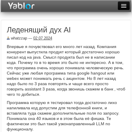
Разместить статью
Войти
Леденящий дух AI
Неделя
whatzzap
—
02.07.2024
Месяц
Впервые я почувствовал его много лет назад. Компания
конкурент выпустила продукт который достаточно хорошо
Рейтинги
писал код на java. Смысл продукта был не в написании
кода. Почему то в то время это было не интересно. А в том,
Архив
что программа очень хорошо понимала человеческую речь.
Сейчас уже любая программа типа google hangout или
Фототоп
webex может понимать речь с акцентом. Но 8 лет назад
надо было по 3 раза повторять и чаще всего просто
Видеотоп
говорить assistant 3 раза, когда звонишь скажем в банк , чтоб
чего то добиться.
Программа которую я тестировал тогда достаточно лихо
напиливала код допустим для телефонной книги, и
вставляла туда скажем дополнительные поля по запросу.
Понимала она 40 языков и в этом была её фишка. Те
фактически это был такой узконаправленный LLM по
функционалу.