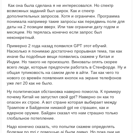
Как она была сделана я не интересовался. Но спектр
возможных заданий был широк. Как и спектр
дополнительных запросов. Хотя и ограничен. Программа
понимала например такие запросы как передвинь поле для
даты на 2 позиции вверх. Или там ограничи дату годом и
месяцем. Но терялась конечно если запрос был
неконкретный.
Примерно 2 года назад появился GPT этот ебучий.
Насколько я понимаю достаточно прорывная тема, так как
иначе бы подобные вещи появились скажем у Китая и
Индии. Но такого не произошло. Виноваты опять скорее
всего люди, которые предпочли работать в Стенфорде. Ну и
общая тупиковость на самом деле в айти. Так как чего то
нового со времён появления кнопок на экране телефонов
уже лет 20 как не было.
Ну политическая обстановка наверно помогла. К примеру
почему Китай не запустил свой gpt? Наверно он как то
опасен их строю. А вот стране которая выбирает между
Трампом и Байденом никакой gpt не страшен, как и
ядерное оружие. Байден сказал что нам страшно только
глобальное потепление.
Надо конечно сказать, что попытки скажем определять
болезни по mri с помощью ai были давно. Но пока они не