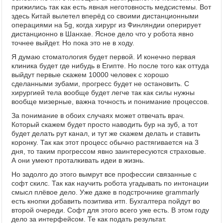
прижились так как есть явная неготовность медсистемы. Вот
здесь Китай вылетел вперёд со своими дистанционными
операциями на 5g, когда хирург из Финляндии оперирует
дистанционно в Шанхае. Ясное дело что у робота явно
точнее выйдет. Но пока это не в ходу.
Я думаю стоматология будет первой. И конечно первая
клиника будет где нибудь в Египте. Но после того как оттуда
выйдут первые скажем 10000 человек с хорошо
сделанными зубами, прогресс будет не остановить. С
хирургией тела вообще будет легче так как силы нужны
вообще мизерные, важна точность и понимание процессов.
За понимание в обоих случаях может отвечать врач.
Который скажем будет просто наводить бур на зуб, а тот
будет делать рут канал, и тут же скажем делать и ставить
коронку. Так как этот процесс обычно растягивается на 3
дня, то таким прогрессом явно заинтересуются страховые.
А они умеют проталкивать идеи в жизнь.
Но задолго до этого вымрут все профессии связанные с
софт скилс. Так как научить робота угадывать по интонации
смысл плёвое дело. Уже даже в подстрочнике grammarly
есть кнопки добавить позитива итп. Бухгалтера пойдут во
второй очереди. Софт для этого всего уже есть. В этом году
дело за интерфейсом. Те как подать результат.