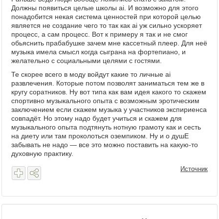
Должны появиться целые школы ai. И возможно для этого
понадобится некая система ценностей при которой целью
является не создание чего то так как ai уж сильно ускоряет
процесс, а сам процесс. Вот к примеру я так и не смог
обьяснить прабабушке зачем мне кассетный плеер. Для неё
музыка имела смысл когда сыграна на фортепиано, и
желательно с социальными целями с гостями.
Те скорее всего в моду войдут какие то личные ai
развлечения. Которые потом позволят заниматься тем же в
кругу соратников. Ну вот типа как вам идея какого то скажем
спортивно музыкального опыта с возможным эротическим
заключением если скажем музыка у участников экспириенса
совпадёт. Но этому надо будет учиться и скажем для
музыкального опыта подтянуть нотную грамоту как и сесть
на диету или там проколоться оземпиком. Ну и о душЕ
забывать не надо — все это можно поставить на какую-то
духовную практику.
Источник