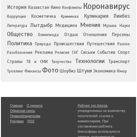
Коронавирус
История
Казахстан
Кино
Конфликты
Кулинария
Ликбез
Косметичка
Коррупция
Криминал
Мнения
Лытдыбр
Медицина
Литература
Музыка
Наука
Общество
Отдых
Отношения
Персоны
Олимпиада
Политика
Происшествия
Путешествия
Природа
Разное
Реклама
Сиськи
События
Спорт
Разоблачения
Религия
СНГ
Технологии
Страны
Транспорт
ТВ и СМИ
Творчество
Фото
Штуки
Шоубиз
Экономика
Троллинг
Финансы
Юмор
Главная
О проекте
Рейтинг топ блогов
,
Обратная связь
упорядоченных по количеству
Правообладателям
посетителей, ссылок и
Реклама
RSS
комментариев. При
составлении рейтинга
блогосферы используются
данные, полученные из