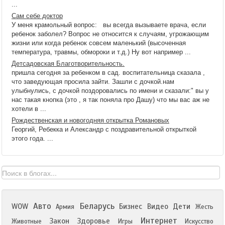
...
Сам себе доктор
У меня крамольный вопрос: вы всегда вызываете врача, если
ребенок заболел? Вопрос не относится к случаям, угрожающим
жизни или когда ребенок совсем маленький (высоченная
температура, травмы, обмороки и т.д.) Ну вот например ...
Детсадовская Благотворительность.
пришла сегодня за ребенком в сад. воспитательница сказала ,
что заведующая просила зайти. Зашли с дочкой.нам
улыбнулись, с дочкой поздоровались по имени и сказали:" вы у
нас такая кнопка (это , я так поняла про Дашу) что мы вас аж не
хотели в ...
Рождественская и новогодняя открытка Романовых
Георгий, Ребекка и Александр с поздравительной открыткой
этого года. ...
Авто
Беларусь
WOW
Бизнес
Видео
Дети
Армия
Жесть
Интернет
Закон
Здоровье
Животные
Игры
Искусство