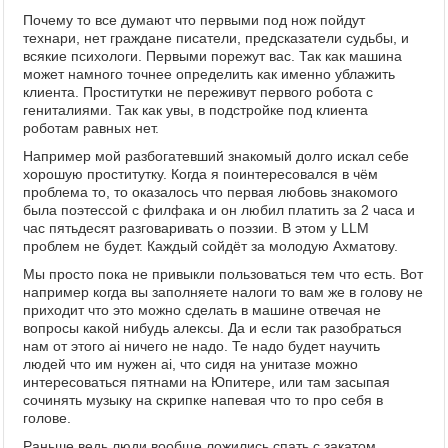
Почему то все думают что первыми под нож пойдут
технари, нет граждане писатели, предсказатели судьбы, и
всякие психологи. Первыми порежут вас. Так как машина
может намного точнее определить как именно ублажить
клиента. Проститутки не переживут первого робота с
гениталиями. Так как увы, в подстройке под клиента
роботам равных нет.
Например мой разбогатевший знакомый долго искал себе
хорошую проститутку. Когда я поинтересовался в чём
проблема то, то оказалось что первая любовь знакомого
была поэтессой с филфака и он любил платить за 2 часа и
час пятьдесят разговаривать о поэзии. В этом у LLM
проблем не будет. Каждый сойдёт за молодую Ахматову.
Мы просто пока не привыкли пользоваться тем что есть. Вот
например когда вы заполняете налоги то вам же в голову не
приходит что это можно сделать в машине отвечая не
вопросы какой нибудь алексы. Да и если так разобраться
нам от этого ai ничего не надо. Те надо будет научить
людей что им нужен ai, что сидя на унитазе можно
интересоваться пятнами на Юпитере, или там засыпая
сочинять музыку на скрипке напевая что то про себя в
голове.
Раньше ведь люди вообще ложились спать с закатом.