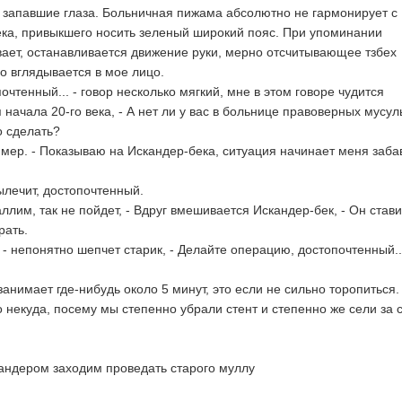
о запавшие глаза. Больничная пижама абсолютно не гармонирует с
ека, привыкшего носить зеленый широкий пояс. При упоминании
ает, останавливается движение руки, мерно отсчитывающее тзбех
но вглядывается в мое лицо.
очтенный... - говор несколько мягкий, мне в этом говоре чудится
начала 20-го века, - А нет ли у вас в больнице правоверных мусул
о сделать?
ример. - Показываю на Искандер-бека, ситуация начинает меня заба
ылечит, достопочтенный.
ллим, так не пойдет, - Вдруг вмешивается Искандер-бек, - Он став
рать.
 - непонятно шепчет старик, - Делайте операцию, достопочтенный..
занимает где-нибудь около 5 минут, это если не сильно торопиться.
 некуда, посему мы степенно убрали стент и степенно же сели за 
кандером заходим проведать старого муллу