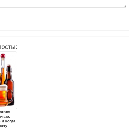
посты:
оголя
очью:
 и когда
рачу