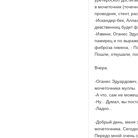
уретероскоп достигае
в мочеточник (точеч
проводник, стент, ра
-Искандер-бек, Аллах
девственниц будет ф
-Извини, Оганес Эду
памирец и по выраже
фиброза гимена, - П
Пошли, откушали, пог
Вчера.
-Оганес Эдуардович, 
мочеточника муллы.
-А что, сам не може
-Ну... Думал, вы пос
-Ладно...
-Добрый день, меня 
мочеточника. Сегодн
Передо мной очень с