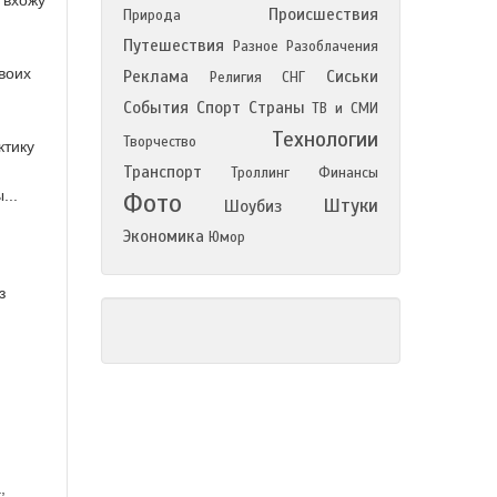
 вхожу
Происшествия
Природа
Путешествия
Разное
Разоблачения
твоих
Реклама
Сиськи
Религия
СНГ
События
Спорт
Страны
ТВ и СМИ
Технологии
Творчество
ктику
Транспорт
Троллинг
Финансы
...
Фото
Штуки
Шоубиз
Экономика
Юмор
з
,