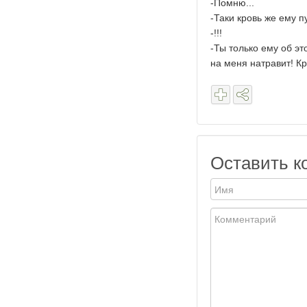
-Помню...
-Таки кровь же ему п
-!!!
-Ты только ему об эт
на меня натравит! К
Оставить к