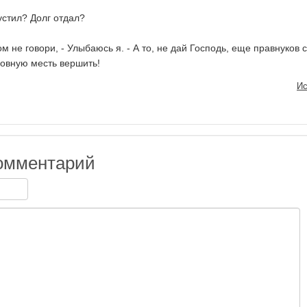
устил? Долг отдал?
ом не говори, - Улыбаюсь я. - А то, не дай Господь, еще правнуков 
ровную месть вершить!
Ис
омментарий