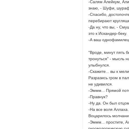
-Салям Алейкум, Али
знаю, - Шуфи, шура
-Спасибо, достопочт
перебирают кругляшк
-Да ну, что вы, - См
это к Искандер-беку.
-А ваш однофамилец, 
"Вроде, минут пять 
тронуться" - мысль 
улыбнулся.
-Скажите... вы к ме
Разразись гром в па
не удивился.
-Эммм... Прямой пот
-Правнук?
-Ну да. Он был отцо
-На все воля Аллаха.
Воцарилось молчани
-Эммм... простите, Ал
гносеологическую сут