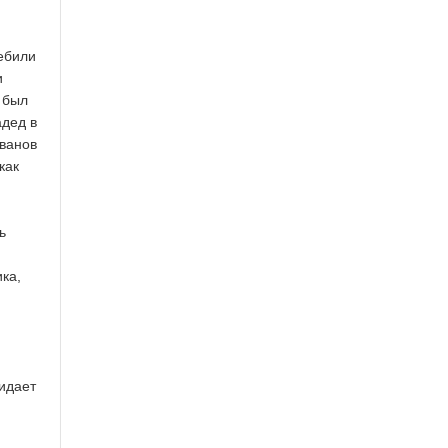
ебили
и
 был
адед в
рванов
как
ь
ка,
жидает