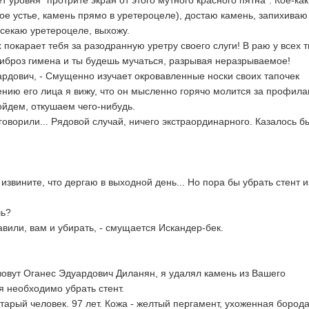
т уровня "протрите экран от этого мутного красного пятна". Кое-как
ное устье, камень прямо в уретероцеле), достаю камень, запихиваю
ссекаю уретероцеле, выхожу.
 покарает тебя за разодранную уретру своего слуги! В раю у всех 
иброз гимена и ты будешь мучаться, разрывая неразрываемое!
ардович, - Смущенно изучает окровавленные носки своих тапочек
нию его лица я вижу, что он мысленно горячо молится за профила
ойдем, откушаем чего-нибудь.
оворили... Рядовой случай, ничего экстраординарного. Казалось бы
извините, что дергаю в выходной день... Но пора бы убрать стент и
шь?
тавили, вам и убирать, - смущается Искандер-бек.
зовут Оганес Эдуардович Диланян, я удалял камень из Вашего
я необходимо убрать стент.
тарый человек. 97 лет. Кожа - желтый пергамент, ухоженная борода