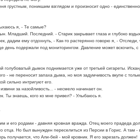
еня грустным, поникшим взглядом и произносит одно - единственн
ыхаюсь я, - Те самые?
 сын. Младший. Последний. - Старик закрывает глаза и глубоко вздых
к, дадим ему отдохнуть, - Как-то растерянно говорю я, - Отследи,
ще день подержали под мониторингом. Давление может вскочить, с
й голубоватый дымок поднимается уже от третьей сигареты. Искан
того - не переносит запаха дыма, но моя задумчивость вкупе с тольк
ой сильно интригуют его.
извини за назойливость... - несмело начинает он.
к. Ты знаешь, кого ко мне привел? - Улыбаюсь я.
.
им и его родами - давняя кровная вражда. Отец моего прадеда до
го отца. Но был вынужден переселиться из Персии в Горис. А там - 
перь получается, что Али-бей - мой кровник. Я его зарезать должен!