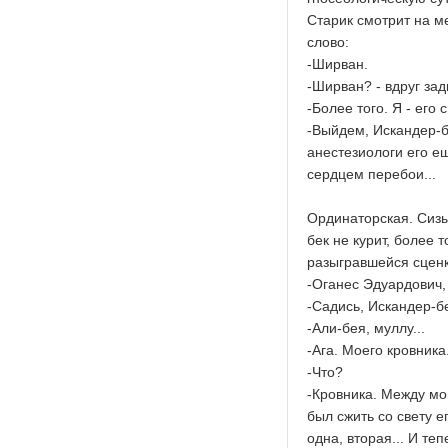
Старик смотрит на м
слово:
-Ширван.
-Ширван? - вдруг зад
-Более того. Я - его
-Выйдем, Искандер-бе
анестезиологи его е
сердцем перебои...
Ординаторская. Сизы
бек не курит, более 
разыгравшейся сценк
-Оганес Эдуардович, 
-Садись, Искандер-бе
-Али-бея, муллу...
-Ага. Моего кровника
-Что?
-Кровника. Между мо
был сжить со свету е
одна, вторая... И те