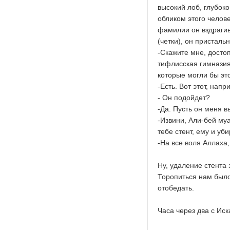
высокий лоб, глубок
обликом этого челов
фамилии он вздрагив
(четки), он присталь
-Скажите мне, достоп
тифлисская гимназия 
которые могли бы эт
-Есть. Вот этот, нап
- Он подойдет?
-Да. Пусть он меня в
-Извини, Али-бей муа
тебе стент, ему и уби
-На все воля Аллаха,
Ну, удаление стента 
Торопиться нам было
отобедать.
Часа через два с Ис