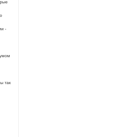
орые
о
и -
 умом
ы так