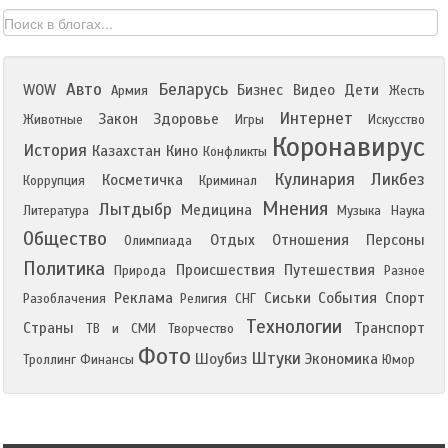
Авто
Беларусь
WOW
Бизнес
Видео
Дети
Армия
Жесть
Интернет
Закон
Здоровье
Животные
Игры
Искусство
Коронавирус
История
Казахстан
Кино
Конфликты
Кулинария
Ликбез
Косметичка
Коррупция
Криминал
Мнения
Лытдыбр
Медицина
Литература
Музыка
Наука
Общество
Отдых
Отношения
Персоны
Олимпиада
Политика
Происшествия
Путешествия
Природа
Разное
Реклама
Сиськи
События
Спорт
Разоблачения
Религия
СНГ
Технологии
Страны
Транспорт
ТВ и СМИ
Творчество
Фото
Штуки
Шоубиз
Экономика
Троллинг
Финансы
Юмор