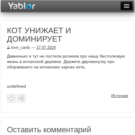
Разместить статью
Войти
КОТ УНИЖАЕТ И
Неделя
ДОМИНИРУЕТ
Месяц
love_cards
—
17.07.2024
Рейтинги
Давненько я тут не постила роликов про нашу бестолковую
жизнь в испанской деревне. Держите двухминутку про
Архив
оборзевшего на испанских харчах кота.
Фототоп
undefined
Видеотоп
Источник
Оставить комментарий