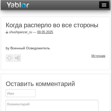
Разместить статью
Войти
Когда расперло во все стороны
Неделя
shushpanzer_ru
—
09.05.2025
Месяц
Рейтинги
by Военный Осведомитель
Архив
Источник
Фототоп
Видеотоп
Оставить комментарий