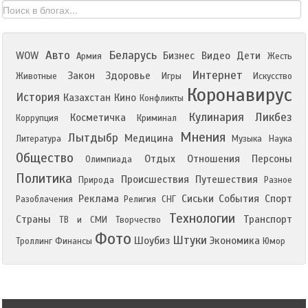
Авто
Беларусь
WOW
Бизнес
Видео
Дети
Армия
Жесть
Интернет
Закон
Здоровье
Животные
Игры
Искусство
Коронавирус
История
Казахстан
Кино
Конфликты
Кулинария
Ликбез
Косметичка
Коррупция
Криминал
Мнения
Лытдыбр
Медицина
Литература
Музыка
Наука
Общество
Отдых
Отношения
Персоны
Олимпиада
Политика
Происшествия
Путешествия
Природа
Разное
Реклама
Сиськи
События
Спорт
Разоблачения
Религия
СНГ
Технологии
Страны
Транспорт
ТВ и СМИ
Творчество
Фото
Штуки
Шоубиз
Экономика
Троллинг
Финансы
Юмор