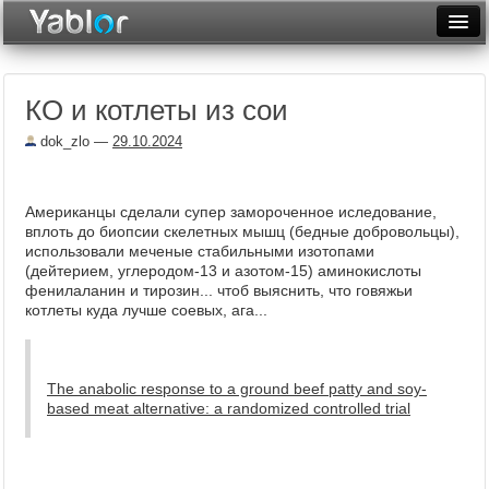
Разместить статью
Войти
КО и котлеты из сои
Неделя
dok_zlo
—
29.10.2024
Месяц
Рейтинги
Американцы сделали супер замороченное иследование,
вплоть до биопсии скелетных мышц (бедные добровольцы),
Архив
использовали меченые стабильными изотопами
(дейтерием, углеродом-13 и азотом-15) аминокислоты
Фототоп
фенилаланин и тирозин... чтоб выяснить, что говяжьи
котлеты куда лучше соевых, ага...
Видеотоп
The anabolic response to a ground beef patty and soy-
based meat alternative: a randomized controlled trial