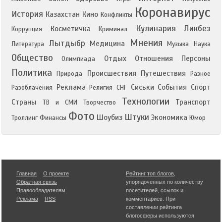
Коронавирус
История
Казахстан
Кино
Конфликты
Кулинария
Ликбез
Косметичка
Коррупция
Криминал
Мнения
Лытдыбр
Медицина
Литература
Музыка
Наука
Общество
Отдых
Отношения
Персоны
Олимпиада
Политика
Происшествия
Путешествия
Природа
Разное
Реклама
Сиськи
События
Спорт
Разоблачения
Религия
СНГ
Технологии
Страны
Транспорт
ТВ и СМИ
Творчество
Фото
Штуки
Шоубиз
Экономика
Троллинг
Финансы
Юмор
Главная
О проекте
Рейтинг топ блогов
,
Обратная связь
упорядоченных по количеству
Правообладателям
посетителей, ссылок и
Реклама
RSS
комментариев. При
составлении рейтинга
блогосферы используются