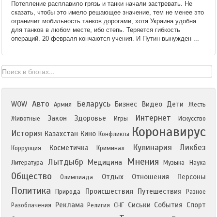
Потепление расплавило грязь и танки начали застревать. Не
сказать, чтобы это имело решающее значение, тем не менее это
ограничит мобильность танков дорогами, хотя Украина удобна
для танков в любом месте, ибо степь. Теряется гибкость
операций. 20 февраля кончаются учения. И Путин вынужден ...
Авто
Беларусь
WOW
Бизнес
Видео
Дети
Армия
Жесть
Интернет
Закон
Здоровье
Животные
Игры
Искусство
Коронавирус
История
Казахстан
Кино
Конфликты
Кулинария
Ликбез
Косметичка
Коррупция
Криминал
Мнения
Лытдыбр
Медицина
Литература
Музыка
Наука
Общество
Отдых
Отношения
Персоны
Олимпиада
Политика
Происшествия
Путешествия
Природа
Разное
Реклама
Сиськи
События
Спорт
Разоблачения
Религия
СНГ