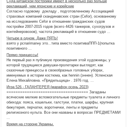
Суда китайской постройки имеют в несколько раз больше
рекламаций, чем японские и корейские
Согласно годовому докладу , подготовленному Ассоциацией
страховых компаний скандинавских стран (Cefor), основанному
на исследованиях Cefor в отношении гражданских судов
постройки 2007-2015 годов (всего 4426 танкеров, сухогрузов и
контейнеровозов), частота рекламаций в отношении судо ...
Четыре в одном. Даже ПЯТЬ!
взято у pcnarimanну это...типа вместо позитиваППП-1(попытка
позитивного ...
Прямо принцессы!
Не первый раз я публикую произведения этой художницы, у
которой трудящиеся девушки-пролетарки выглядят, как
сказочные принцессы в своеобразных головных уборах,
именуемых в истории костюма, как hennin (эннен). Успенская
Елена Михайловна. «Прядильщица» . 1976 год. ...
Игра 526 - ГАЛАНТЕРЕЯ (марафон осень 2023)
==================================== Загаданы
всяческие мелкие вспомогательные предметы туалета и личного
обихода: пояса, кошельки, галстуки, платки, шарфы, крупная
бижутерия, перчатки, воротнички, ленты и предметы
религиозного культа. Все они названы в вопросах ПРЕДМЕТАМИ
...
Время на стороне Украины.