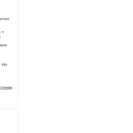
оптит
 +
"
емок
. Но
точник