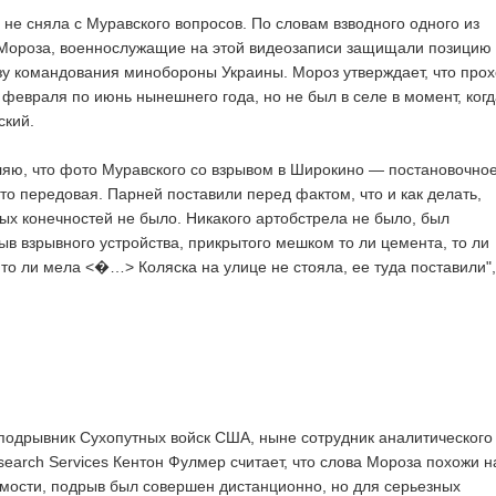
 не сняла с Муравского вопросов. По словам взводного одного из
 Мороза, военнослужащие на этой видеозаписи защищали позицию
у командования минобороны Украины. Мороз утверждает, что про
 февраля по июнь нынешнего года, но не был в селе в момент, когд
ский.
яю, что фото Муравского со взрывом в Широкино — постановочно
то передовая. Парней поставили перед фактом, что и как делать,
ых конечностей не было. Никакого артобстрела не было,
был
в взрывного устройства, прикрытого мешком то ли цемента, то ли
 то ли мела
<�…> Коляска на улице не стояла, ее туда
поставили
"
одрывник Сухопутных войск США, ныне сотрудник аналитического
earch Services Кентон Фулмер считает, что слова Мороза похожи н
имости, подрыв был совершен дистанционно, но для серьезных