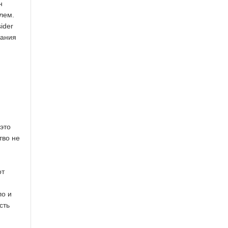
н
лем.
ider
нания
это
тво не
от
ло и
сть