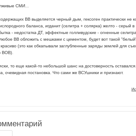
лживые СМИ...
содержащих ВВ выделяется черный дым, гексоген практически не к
кислородного баланса, игданит (селитра + солярка) желто - серый в
бытка - недостатка ДТ, эффектные голливудские - огненные селитра
 любое ВВ обложить с мешками с цементом, будет вот такой "белый
и красиво (это как обкапывали заглубленные заряды землей для съ
 ВОВ).
яски, то еще какой-то небольшой шанс на достоверность оставался
ла, очевидная постановка. Что сами же ВСУшники и признают.
Ис
омментарий