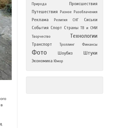
Происшествия
Природа
Путешествия
Разное
Разоблачения
Реклама
Сиськи
Религия
СНГ
События
Спорт
Страны
ТВ и СМИ
Технологии
Творчество
Транспорт
Троллинг
Финансы
Фото
Штуки
Шоубиз
Экономика
Юмор
ого
 в
д