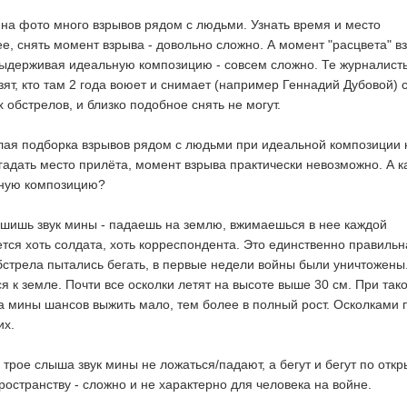
" на фото много взрывов рядом с людьми. Узнать время и место
ее, снять момент взрыва - довольно сложно. А момент "расцвета" в
выдерживая идеальную композицию - совсем сложно. Те журналисты
зят, кто там 2 года воюет и снимает (например Геннадий Дубовой) 
 обстрелов, и близко подобное снять не могут.
целая подборка взрывов рядом с людьми при идеальной композиции 
гадать место прилёта, момент взрыва практически невозможно. А к
ьную композицию?
ышишь звук мины - падаешь на землю, вжимаешься в нее каждой
ется хоть солдата, хоть корреспондента.
Это единственно правильн
 обстрела пытались бегать, в первые недели войны были уничтожены
я к земле. Почти все осколки летят на высоте выше 30 см. При так
а мины шансов выжить мало, тем более в полный рост. Осколками 
их.
е трое слыша звук мины не ложаться/падают, а бегут и бегут по отк
остранству - сложно и не характерно для человека на войне.