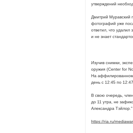
утверждений необход
Дмитрий Муравский п
фотографий уже посл
ответил, что
удалил
э
и не знает стандарт
Изучив снимки, эксп
оружия (Center for N
На аффилированном с
день с 12:45 по 12:4
В свою очередь, чле
до 11 утра, не зафи
Александра Тэйлор."
https://ria.ru/media