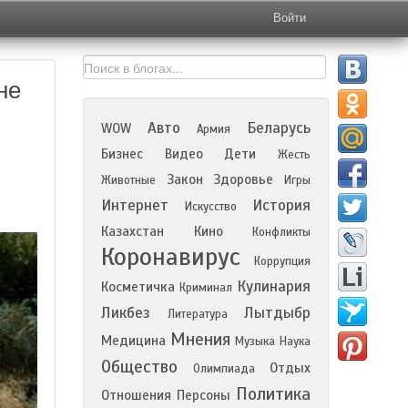
Войти
не
Авто
Беларусь
WOW
Армия
Бизнес
Видео
Дети
Жесть
Закон
Здоровье
Животные
Игры
Интернет
История
Искусство
Казахстан
Кино
Конфликты
Коронавирус
Коррупция
Кулинария
Косметичка
Криминал
Ликбез
Лытдыбр
Литература
Мнения
Медицина
Музыка
Наука
Общество
Отдых
Олимпиада
Политика
Отношения
Персоны