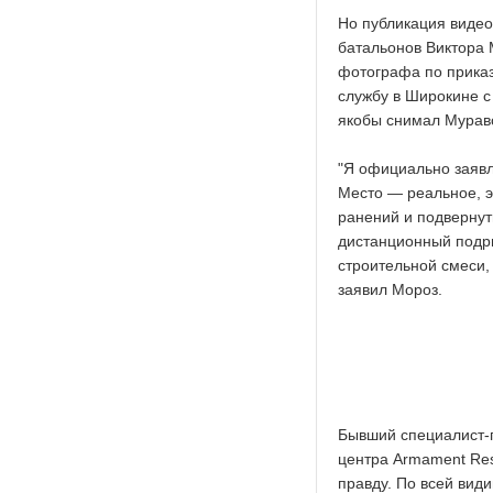
Но публикация видео
батальонов Виктора
фотографа по приказ
службу в Широкине с
якобы снимал Мурав
"
Я официально заявл
Место — реальное, э
ранений и подвернут
дистанционный подры
строительной смеси,
заявил Мороз.
Бывший специалист-п
центра Armament Res
правду. По всей вид