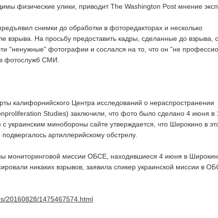
имы физические улики, приводит The Washington Post мнение эксп
редъявил снимки до обработки в фоторедакторах и несколько
е взрыва. На просьбу предоставить кадры, сделанные до взрыва, 
ти "ненужные" фотографии и сослался на то, что он "не професси
ов фотослужб СМИ.
ерты калифорнийского Центра исследований о нераспространении
onproliferation Studies) заключили, что фото было сделано 4 июня в 
 украинским минобороны сайте утверждается, что Широкино в эт
7 подвергалось артиллерийскому обстрелу.
ны мониторинговой миссии ОБСЕ, находившиеся 4 июня в Широкин
ксировали никаких взрывов, заявила спикер украинской миссии в О
wars/20160828/1475467574.html