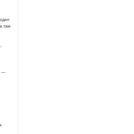
ходил
а там
е
.
, —
а