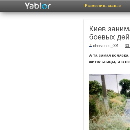
Разместить статью
Киев заним
боевых дей
chervonec_001
—
30
А та самая коляска
жительницы, и в н