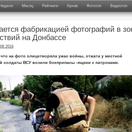
Неделя
Месяц
Рейтинги
Архив
Фототоп
Видеотоп
ается фабрикацией фотографий в зо
ствий на Донбассе
.08.2016
, что на фото олицетворяла ужас войны, отжата у местной
ей солдаты ВСУ возили боеприпасы -ящики с патронами.