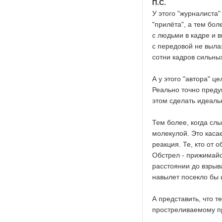
П.С.
У этого "журналиста
"прилёта", а тем бол
с людьми в кадре и 
с передовой не выла
сотни кадров сильных
А у этого "автора" 
Реально точно преду
этом сделать идеал
Тем более, когда сл
молекулой. Это каса
реакция
. Те, кто от
Обстрел - прижимайс
расстоянии до взрыв
навылет посекло бы 
А представить, что т
простреливаемому пр