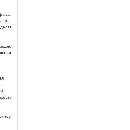
зрыва,
, кто
сделав
кадра.
ак при
ая
.
ом
просто
рытому