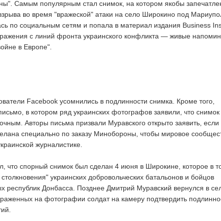
ны". Самым популярным стал снимок, на котором якобы запечатле
взрыва во время "вражеской" атаки на село Широкино под Мариупо
ь по социальным сетям и попала в материал издания Business Ins
бражения с линий фронта украинского конфликта — живые напоми
ойне в Европе".
ователи Facebook усомнились в подлинности снимка. Кроме того,
письмо, в котором ряд украинских фотографов заявили, что снимок
очным. Авторы письма призвали Муравского открыто заявить, если 
елана специально по заказу Минобороны, чтобы мировое сообщес
украинской журналистике.
, что спорный снимок был сделан 4 июня в Широкине, которое в т
 столкновения" украинских добровольческих батальонов и бойцов
 республик Донбасса. Позднее Дмитрий Муравский вернулся в се
раженных на фотографии солдат на камеру подтвердить подлинно
ий.