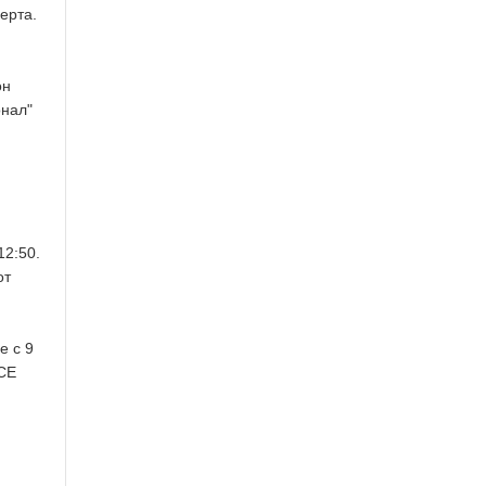
ерта.
он
онал"
12:50.
от
е с 9
БСЕ