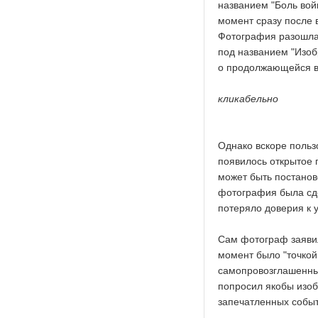
названием "Боль вой
момент сразу после 
Фотография разошлас
под названием "Изо
о продолжающейся в
кликабельно
Однако вскоре польз
появилось открытое 
может быть постанов
фотография была сд
потеряло доверия к 
Сам фотограф заявил
момент было "точкой
самопровозглашенных
попросил якобы изоб
запечатленных событ