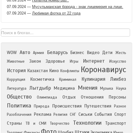
08.09.2024
—
Попытка номер раз..
07.09.2024
—
Мусульманская борода - знак лицемерия на лице.
07.09.2024
—
Любимая фотка от 22 года
Авто
Беларусь
WOW
Бизнес
Видео
Дети
Армия
Жесть
Интернет
Закон
Здоровье
Животные
Игры
Искусство
Коронавирус
История
Казахстан
Кино
Конфликты
Кулинария
Ликбез
Косметичка
Коррупция
Криминал
Мнения
Лытдыбр
Медицина
Литература
Музыка
Наука
Общество
Отдых
Отношения
Персоны
Олимпиада
Политика
Происшествия
Путешествия
Природа
Разное
Реклама
Сиськи
События
Спорт
Разоблачения
Религия
СНГ
Технологии
Страны
Транспорт
ТВ и СМИ
Творчество
Фото
Штуки
Шоубиз
Экономика
Троллинг
Финансы
Юмор