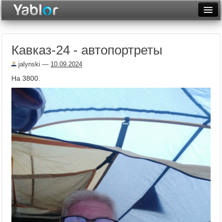
Разместить статью
Войти
Кавказ-24 - автопортреты
Неделя
jalynski
—
10.09.2024
Месяц
На 3800.
Рейтинги
Архив
Фототоп
Видеотоп