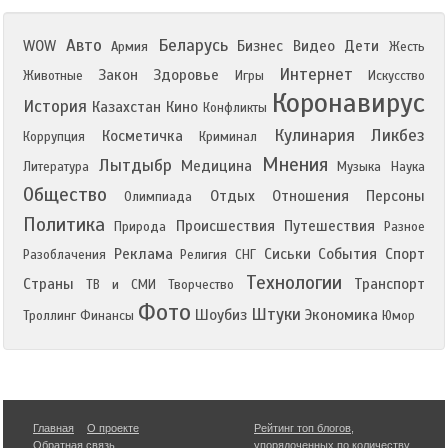
Авто
Беларусь
WOW
Бизнес
Видео
Дети
Армия
Жесть
Интернет
Закон
Здоровье
Животные
Игры
Искусство
Коронавирус
История
Казахстан
Кино
Конфликты
Кулинария
Ликбез
Косметичка
Коррупция
Криминал
Мнения
Лытдыбр
Медицина
Литература
Музыка
Наука
Общество
Отдых
Отношения
Персоны
Олимпиада
Политика
Происшествия
Путешествия
Природа
Разное
Реклама
Сиськи
События
Спорт
Разоблачения
Религия
СНГ
Технологии
Страны
Транспорт
ТВ и СМИ
Творчество
Фото
Штуки
Шоубиз
Экономика
Троллинг
Финансы
Юмор
Главная
О проекте
Рейтинг топ блогов
,
Обратная связь
упорядоченных по количеству