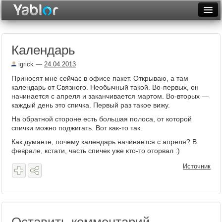
Разместить статью
Войти
Календарь
Неделя
igrick
—
24.04.2013
Месяц
Приносят мне сейчас в офисе пакет. Открываю, а там
календарь от Связного. Необычный такой. Во-первых, он
Рейтинги
начинается с апреля и заканчивается мартом. Во-вторых —
каждый день это спичка. Первый раз такое вижу.
Архив
На обратной стороне есть большая полоса, от которой
спички можно поджигать. Вот как-то так.
Фототоп
Как думаете, почему календарь начинается с апреля? В
Видеотоп
феврале, кстати, часть спичек уже кто-то оторвал :)
Источник