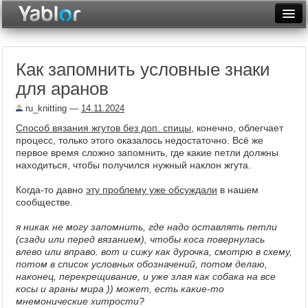
Разместить статью
Войти
Как запомнить условные знаки
Неделя
для аранов
Месяц
ru_knitting
—
14.11.2024
Рейтинги
Способ вязания жгутов без доп. спицы
, конечно, облегчает
процесс, только этого оказалось недостаточно. Всё же
Архив
первое время сложно запомнить, где какие петли должны
находиться, чтобы получился нужный наклон жгута.
Фототоп
Когда-то давно
эту проблему уже обсуждали
в нашем
сообществе.
Видеотоп
я никак не могу запомнить, где надо оставлять петли
(сзади или перед вязанием), чтобы коса повернулась
влево или вправо. вот и сижу как дурочка, смотрю в схему,
потом в список условных обозначений, потом делаю,
наконец, перекрещивание, и уже злая как собака на все
косы и араны мира )) может, есть какие-то
мнемонические хитрости?