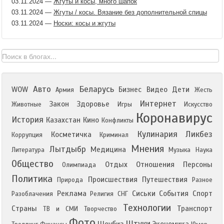
03.11.2024
—
Жгуты и косы, много шапок
03.11.2024
—
Жгуты / косы. Вязание без дополнительной спицы
03.11.2024
—
Носки: косы и жгуты
Авто
Беларусь
WOW
Бизнес
Видео
Дети
Армия
Жесть
Интернет
Закон
Здоровье
Животные
Игры
Искусство
Коронавирус
История
Казахстан
Кино
Конфликты
Кулинария
Ликбез
Косметичка
Коррупция
Криминал
Мнения
Лытдыбр
Медицина
Литература
Музыка
Наука
Общество
Отдых
Отношения
Персоны
Олимпиада
Политика
Происшествия
Путешествия
Природа
Разное
Реклама
Сиськи
События
Спорт
Разоблачения
Религия
СНГ
Технологии
Страны
Транспорт
ТВ и СМИ
Творчество
Фото
Штуки