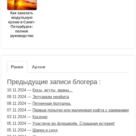
Как заказать
модульную
кухню в Санкт-
Петербурге:
полное
руководство
Ранее
Архив
Предыдущие записи блогера :
10.11.2024
—
Косы, жгуты, араны...
09.11.2024
—
Энтузиазм неофита
08.11.2024
—
Пятничная болталка.
07.11.2024
—
Первые попытки или малиновая кофта с карманами
03.11.2024
—
Косички
05.11.2024
—
Участвую во флешмобе. Страшная история!
05.11.2024
—
Шапка и снуд