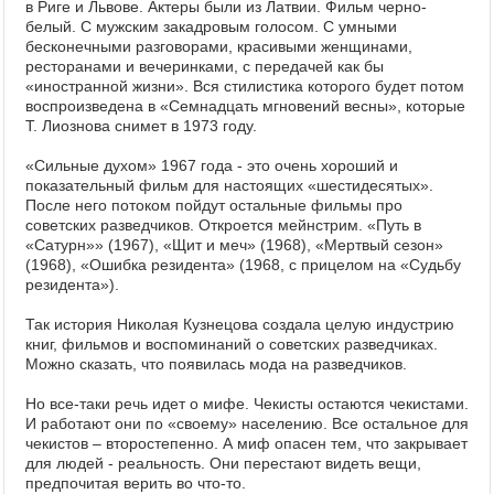
в Риге и Львове. Актеры были из Латвии. Фильм черно-
белый. С мужским закадровым голосом. С умными
бесконечными разговорами, красивыми женщинами,
ресторанами и вечеринками, с передачей как бы
«иностранной жизни». Вся стилистика которого будет потом
воспроизведена в «Семнадцать мгновений весны», которые
Т. Лиознова снимет в 1973 году.
«Сильные духом» 1967 года - это очень хороший и
показательный фильм для настоящих «шестидесятых».
После него потоком пойдут остальные фильмы про
советских разведчиков. Откроется мейнстрим. «Путь в
«Сатурн»» (1967), «Щит и меч» (1968), «Мертвый сезон»
(1968), «Ошибка резидента» (1968, с прицелом на «Судьбу
резидента»).
Так история Николая Кузнецова создала целую индустрию
книг, фильмов и воспоминаний о советских разведчиках.
Можно сказать, что появилась мода на разведчиков.
Но все-таки речь идет о мифе. Чекисты остаются чекистами.
И работают они по «своему» населению. Все остальное для
чекистов – второстепенно. А миф опасен тем, что закрывает
для людей - реальность. Они перестают видеть вещи,
предпочитая верить во что-то.