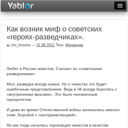
Разместить статью
Войти
Как возник миф о советских
Неделя
«героях-разведчиках».
Месяц
clio_historia
—
31.08.2021
Теги:
Медведев
Рейтинги
Архив
Любят в России чекистов. Считают их «советскими
разведчиками».
Фототоп
Мол, разведка всегда нужна. Но о чекистах это будет
Видеотоп
ошибочным представлением. Ведь в ЧК всегда боролись с
«внутренними врагами». Это было неизменным
приоритетом.
И даже во время Отечественной войны занимались именно
этим. Борьбой с «контрреволюцией».
Но как тогда началась героизация чекистов в качестве