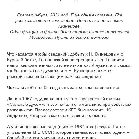
Екатеринбург, 2021 год. Еще одна выставка. Где
рассказывают о чем угодно. Но только не о самом
Кузнецове.
Одни фикции, а факты были только в книге полковника
Медведева. Пусть их было и немного.
Что касается якобы сведений, добытых Н. Кузнецовым о
Курской битве, Тегеранской конференции и т.д. То ничем
иным, как фантазиями, это не является. И нужны эти сказки,
чтобы только все думали, что Н. Кузнецов является
разведчиком, добывающим важные сведения.
Чекисты любят себя выдавать за тех, кем не являются.
Да, и в 1967 году, когда вышел этот прекрасный фильм
«Сильные духом», и все начали снимать кино про советских
разведчиков. Председателем КГБ был назначен Ю.
Андропов, который в мае стал главой ведомства.
А уже через два месяца (в июле 1967 года) создал Пятое
управление КГБ СССР, которое занималось только одним –
борьбой с инакомыслящими внутри страны.