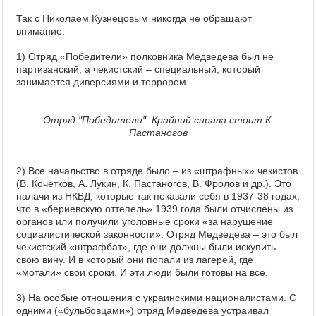
Так с Николаем Кузнецовым никогда не обращают
внимание:
1) Отряд «Победители» полковника Медведева был не
партизанский, а чекистский – специальный, который
занимается диверсиями и террором.
Отряд "Победители". Крайний справа стоит К.
Пастаногов
2) Все начальство в отряде было – из «штрафных» чекистов
(В. Кочетков, А. Лукин, К. Пастаногов, В. Фролов и др.). Это
палачи из НКВД, которые так показали себя в 1937-38 годах,
что в «бериевскую оттепель» 1939 года были отчислены из
органов или получили уголовные сроки «за нарушение
социалистической законности». Отряд Медведева – это был
чекистский «штрафбат», где они должны были искупить
свою вину. И в который они попали из лагерей, где
«мотали» свои сроки. И эти люди были готовы на все.
3) На особые отношения с украинскими националистами. С
одними («бульбовцами») отряд Медведева устраивал