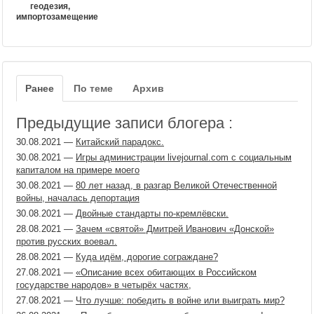
геодезия,
импортозамещение
Ранее
По теме
Архив
Предыдущие записи блогера :
30.08.2021
—
Китайский парадокс.
30.08.2021
—
Игры администрации livejournal.com с социальным
капиталом на примере моего
30.08.2021
—
80 лет назад, в разгар Великой Отечественной
войны, началась депортация
30.08.2021
—
Двойные стандарты по-кремлёвски.
28.08.2021
—
Зачем «святой» Дмитрей Иванович «Донской»
против русских воевал.
28.08.2021
—
Куда идём, дорогие сограждане?
27.08.2021
—
«Описание всех обитающих в Российском
государстве народов» в четырёх частях,
27.08.2021
—
Что лучше: победить в войне или выиграть мир?