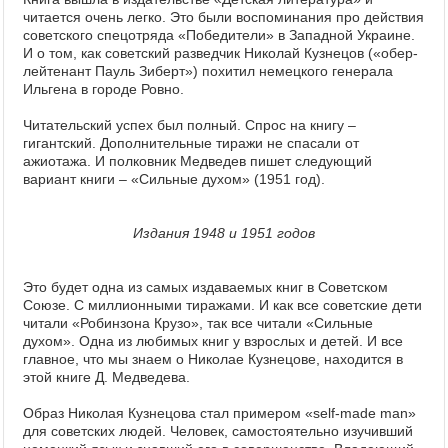
читается очень легко. Это были воспоминания про действия
советского спецотряда «Победители» в Западной Украине.
И о том, как советский разведчик Николай Кузнецов («обер-
лейтенант Пауль Зиберт») похитил немецкого генерала
Ильгена в городе Ровно.
Читательский успех был полный. Спрос на книгу –
гигантский. Дополнительные тиражи не спасали от
ажиотажа. И полковник Медведев пишет следующий
вариант книги – «Сильные духом» (1951 год).
Издания 1948 и 1951 годов
Это будет одна из самых издаваемых книг в Советском
Союзе. С миллионными тиражами. И как все советские дети
читали «Робинзона Крузо», так все читали «Сильные
духом». Одна из любимых книг у взрослых и детей. И все
главное, что мы знаем о Николае Кузнецове, находится в
этой книге Д. Медведева.
Образ Николая Кузнецова стал примером «self-made man»
для советских людей. Человек, самостоятельно изучивший