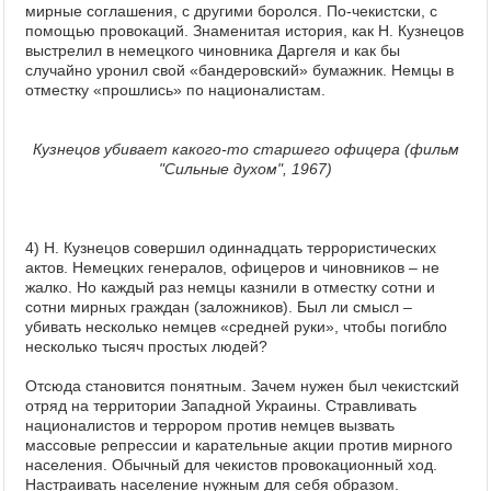
мирные соглашения, с другими боролся. По-чекистски, с
помощью провокаций. Знаменитая история, как Н. Кузнецов
выстрелил в немецкого чиновника Даргеля и как бы
случайно уронил свой «бандеровский» бумажник. Немцы в
отместку «прошлись» по националистам.
Кузнецов убивает какого-то старшего офицера (фильм
"Сильные духом", 1967)
4) Н. Кузнецов совершил одиннадцать террористических
актов. Немецких генералов, офицеров и чиновников – не
жалко. Но каждый раз немцы казнили в отместку сотни и
сотни мирных граждан (заложников). Был ли смысл –
убивать несколько немцев «средней руки», чтобы погибло
несколько тысяч простых людей?
Отсюда становится понятным. Зачем нужен был чекистский
отряд на территории Западной Украины. Стравливать
националистов и террором против немцев вызвать
массовые репрессии и карательные акции против мирного
населения. Обычный для чекистов провокационный ход.
Настраивать население нужным для себя образом.