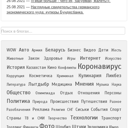
26.08.2021
—
«Пиши больше - чего их, басурман, жалеть!».
25.08.2021
—
Наглядные свидетельства германского
экономического чуда: купюры Бундесбанка.
Авто
Беларусь
WOW
Бизнес
Видео
Дети
Армия
Жесть
Интернет
Закон
Здоровье
Животные
Игры
Искусство
Коронавирус
История
Казахстан
Кино
Конфликты
Кулинария
Ликбез
Косметичка
Коррупция
Криминал
Мнения
Лытдыбр
Медицина
Литература
Музыка
Наука
Общество
Отдых
Отношения
Персоны
Олимпиада
Политика
Происшествия
Путешествия
Природа
Разное
Реклама
Сиськи
События
Спорт
Разоблачения
Религия
СНГ
Технологии
Страны
Транспорт
ТВ и СМИ
Творчество
Фото
Штуки
Шоубиз
Экономика
Троллинг
Финансы
Юмор