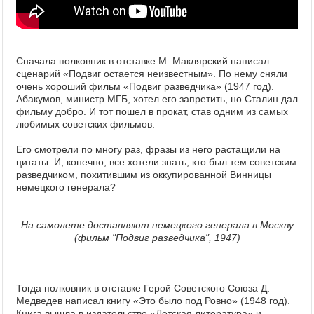
Сначала полковник в отставке М. Маклярский написал
сценарий «Подвиг остается неизвестным». По нему сняли
очень хороший фильм «Подвиг разведчика» (1947 год).
Абакумов, министр МГБ, хотел его запретить, но Сталин дал
фильму добро. И тот пошел в прокат, став одним из самых
любимых советских фильмов.
Его смотрели по многу раз, фразы из него растащили на
цитаты. И, конечно, все хотели знать, кто был тем советским
разведчиком, похитившим из оккупированной Винницы
немецкого генерала?
На самолете доставляют немецкого генерала в Москву
(фильм "Подвиг разведчика", 1947)
Тогда полковник в отставке Герой Советского Союза Д.
Медведев написал книгу «Это было под Ровно» (1948 год).
Книга вышла в издательстве «Детская литература» и