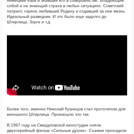
немецкий язык и знавший его в совершенстве. Владеющий
собой и не знающий страха в любых ситуациях. Советский
патриот, горячо любивший Родину и отдавший за нее жизнь.
Идеальный разведчик. И это было еще задолго до
Штирлица, Зорге и т.д.
Более того, именно Николай Кузнецов стал прототипом для
киношного Штирлица. Произошло это так.
В 1967 году на Свердловской киностудии сняли
двухсерийный фильм «Сильные духом». Съемки проходили