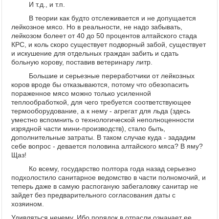
И т.д., и т.п.
В теории как будто отслеживается и не допущается
лейкозное мясо. Но в реальности, не надо забывать,
лейкозом болеет от 40 до 50 процентов алтайского стада
КРС, и коль скоро существует подворный забой, существует
и искушение для отдельных граждан забить и сдать
больную корову, поставив ветеринару литр.
Большие и серьезные переработчики от лейкозных
коров вроде бы отказываются, потому что обезопасить
пораженное мясо можно только усиленной
теплообработкой, для чего требуется соответствующее
термооборудование, а к нему - агрегат для льда (здесь
уместно вспомнить о технологической неполноценности
изрядной части мини-производств), стало быть,
дополнительные затраты. В таком случае куда - зададим
себе вопрос - девается половина алтайского мяса? В яму?
Щаз!
Ко всему, государство полтора года назад серьезно
подхолостило санитарное ведомство в части полномочий, и
теперь даже в самую распоганую забегаловку санитар не
зайдет без предварительного согласования даты с
хозяином.
Удивляться нечему. Ибо порядок в отрасли означает ее