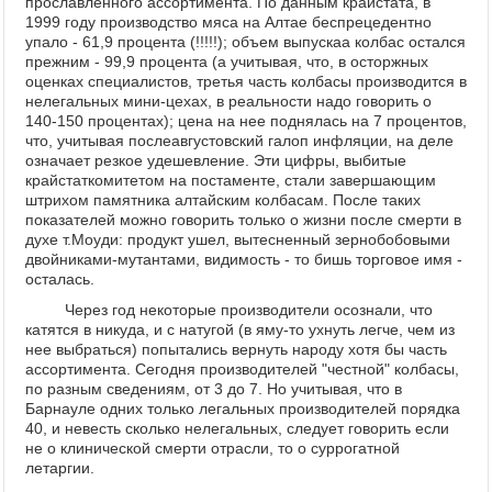
прославленного ассортимента. По данным крайстата, в
1999 году производство мяса на Алтае беспрецедентно
упало - 61,9 процента (!!!!!); объем выпускаа колбас остался
прежним - 99,9 процента (а учитывая, что, в осторжных
оценках специалистов, третья часть колбасы производится в
нелегальных мини-цехах, в реальности надо говорить о
140-150 процентах); цена на нее поднялась на 7 процентов,
что, учитывая послеавгустовский галоп инфляции, на деле
означает резкое удешевление. Эти цифры, выбитые
крайстаткомитетом на постаменте, стали завершающим
штрихом памятника алтайским колбасам. После таких
показателей можно говорить только о жизни после смерти в
духе т.Моуди: продукт ушел, вытесненный зернобобовыми
двойниками-мутантами, видимость - то бишь торговое имя -
осталась.
Через год некоторые производители осознали, что
катятся в никуда, и с натугой (в яму-то ухнуть легче, чем из
нее выбраться) попытались вернуть народу хотя бы часть
ассортимента. Сегодня производителей "честной" колбасы,
по разным сведениям, от 3 до 7. Но учитывая, что в
Барнауле одних только легальных производителей порядка
40, и невесть сколько нелегальных, следует говорить если
не о клинической смерти отрасли, то о суррогатной
летаргии.