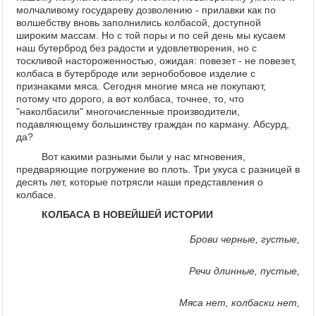
молчаливому государеву дозволению - прилавки как по
волшебству вновь заполнились колбасой, доступной
широким массам. Но с той поры и по сей день мы кусаем
наш бутерброд без радости и удовлетворения, но с
тоскливой настороженностью, ожидая: повезет - не повезет,
колбаса в бутерброде или зернобобовое изделие с
признаками мяса. Сегодня многие мяса не покупают,
потому что дорого, а вот колбаса, точнее, то, что
"наколбасили" многочисленные производители,
подавляющему большинству граждан по карману. Абсурд,
да?
Вот какими разными были у нас мгновения,
предваряющие погружение во плоть. Три укуса с разницей в
десять лет, которые потрясли наши представления о
колбасе.
КОЛБАСА В НОВЕЙШЕЙ ИСТОРИИ
Брови черные, густые,
Речи длинные, пустые,
Мяса нет, колбаски нет,