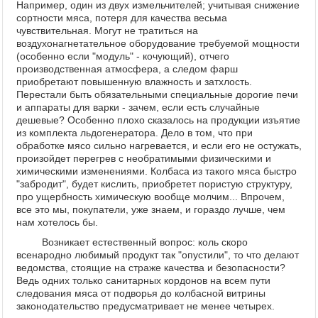
Например, один из двух измельчителей; учитывая снижение
сортности мяса, потеря для качества весьма
чувствительная. Могут не тратиться на
воздухонагнетательное оборудование требуемой мощности
(особенно если "модуль" - кочующий), отчего
производственная атмосфера, а следом фарш
приобретают повышенную влажность и затхлость.
Перестали быть обязательными специальные дорогие печи
и аппараты для варки - зачем, если есть случайные
дешевые? Особенно плохо сказалось на продукции изъятие
из комплекта льдогенератора. Дело в том, что при
обработке мясо сильно нагревается, и если его не остужать,
произойдет перегрев с необратимыми физическими и
химическими изменениями. Колбаса из такого мяса быстро
"забродит", будет кислить, приобретет пористую структуру,
про ущербность химическую вообще молчим... Впрочем,
все это мы, покупатели, уже знаем, и гораздо лучше, чем
нам хотелось бы.
Возникает естественный вопрос: коль скоро
всенародно любимый продукт так "опустили", то что делают
ведомства, стоящие на страже качества и безопасности?
Ведь одних только санитарных кордонов на всем пути
следования мяса от подворья до колбасной витрины
законодательство предусматривает не менее четырех.