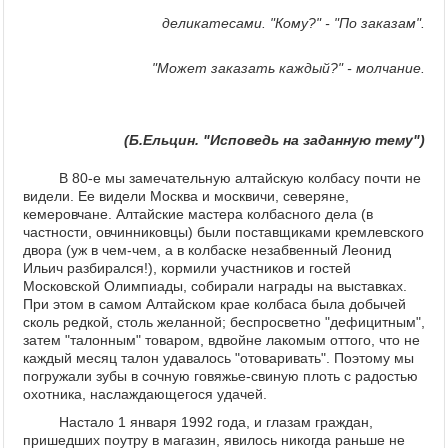
деликатесами. "Кому?" - "По заказам".
"Может заказать каждый?" - молчание.
(Б.Ельцин. "Исповедь на заданную тему")
В 80-е мы замечательную алтайскую колбасу почти не
видели. Ее видели Москва и москвичи, северяне,
кемеровчане. Алтайские мастера колбасного дела (в
частности, овчинниковцы) были поставщиками кремлевского
двора (уж в чем-чем, а в колбаске незабвенный Леонид
Ильич разбирался!), кормили участников и гостей
Московской Олимпиады, собирали награды на выставках.
При этом в самом Алтайском крае колбаса была добычей
сколь редкой, столь желанной; беспросветно "дефицитным",
затем "талонным" товаром, вдвойне лакомым оттого, что не
каждый месяц талон удавалось "отоваривать". Поэтому мы
погружали зубы в сочную говяжье-свиную плоть с радостью
охотника, наслаждающегося удачей.
Настало 1 января 1992 года, и глазам граждан,
пришедших поутру в магазин, явилось никогда раньше не