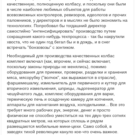
качественную, полноценную колбасу, и поскольку они были
в числе наиболее любимых объектов для работы
всевозможных контролеров, ревизоров, идеологов и прочих
паломников, у директоров и в мыслях не было экономить на
технологиях. Попробовал бы тогдашний директор
самостийно "интенсифицировать" производство путем
сокращения какого-нибудь техпроцесса - так бы накрутили
хвоста, что не один год бегал бы и в дождь, и в снег
встречать "бонзовозы" с зонтиком.
Необходимый для производства качественных колбас
комплект включал (как, впрочем, и сейчас включает,
поскольку законы природы не менялись), помимо
оборудования для приемки, проверки, разделки и хранения
мяса, мясорубку ("волчок", как выражаются в отрасли),
фаршемешалку, измельчитель для первичного и куттер для
вторичного измельчения, шприцы, льдогенератор для
чешуйчатого льда, комплекс оборудования для варки,
термическую печь и осадочную камеру для копчения,
аппараты для нагнетания воздуха, холодильники... Все это
требует много рабочих рук, энергии, денег и просто
физически не способно уместиться на тех двух-трех сотнях
квадратных метров, на которых сплошь и рядом
размещаются мобильные мини-цехи. Само собой, в
заводях тихой революции кануло кое-что очень важное.