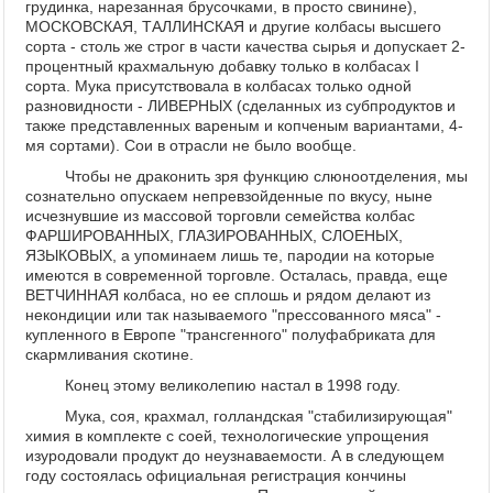
грудинка, нарезанная брусочками, в просто свинине),
МОСКОВСКАЯ, ТАЛЛИНСКАЯ и другие колбасы высшего
сорта - столь же строг в части качества сырья и допускает 2-
процентный крахмальную добавку только в колбасах I
сорта. Мука присутствовала в колбасах только одной
разновидности - ЛИВЕРНЫХ (сделанных из субпродуктов и
также представленных вареным и копченым вариантами, 4-
мя сортами). Сои в отрасли не было вообще.
Чтобы не драконить зря функцию слюноотделения, мы
сознательно опускаем непревзойденные по вкусу, ныне
исчезнувшие из массовой торговли семейства колбас
ФАРШИРОВАННЫХ, ГЛАЗИРОВАННЫХ, СЛОЕНЫХ,
ЯЗЫКОВЫХ, а упоминаем лишь те, пародии на которые
имеются в современной торговле. Осталась, правда, еще
ВЕТЧИННАЯ колбаса, но ее сплошь и рядом делают из
некондиции или так называемого "прессованного мяса" -
купленного в Европе "трансгенного" полуфабриката для
скармливания скотине.
Конец этому великолепию настал в 1998 году.
Мука, соя, крахмал, голландская "стабилизирующая"
химия в комплекте с соей, технологические упрощения
изуродовали продукт до неузнаваемости. А в следующем
году состоялась официальная регистрация кончины