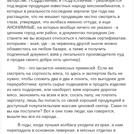
авторстве; ПОДДЕЛЬНЫЕ и ПОДПОЛЬНЫЕ - реализуются
под видом продукции известных народу мясокомбинатов, с
которых в реальности последние кирпичи три года как
растащили, что не мешает продавцам честно смотреть в
глаза, утверждая, что колбаса именно оттуда; и еще
АНОНИМНЫЕ, на которых вообще ничего не указано - в
ценнике город или район, в документах посредник (не
станете же вы всерьез относиться к липовым сертификатам,
которыми - зная, где - за червонец-другой нынче можно
обзавестись на любом базаре, а также и получить
подлинный документ, взяв у легального производителя пуд
и продав своего добра хоть центнер).
Это - что касается немясных примесей. Если же
смотреть на сортность мяса, то здесь и экспертом быть не
нужно, чтобы сложить два и два и понять, что выгоднее для
переработчика: купить сырье подешевле и продать изделие
из него подороже, или наоборот, взяв хорошее дорогое
мясо, экономить на всем и вся, сосать лапу, не платить
зарплату, лишь бы попасть со своей хорошей продукцией в
доступный покупательским массам ценовой сектор. Сами-то
вы как поступите? Вот и они тоже люди; как говорится,
вышли мы все из народа...
В годы, когда лучшая колбаса уходила из края, а нам
перепадала в основном ливерная, в мясных отделах в