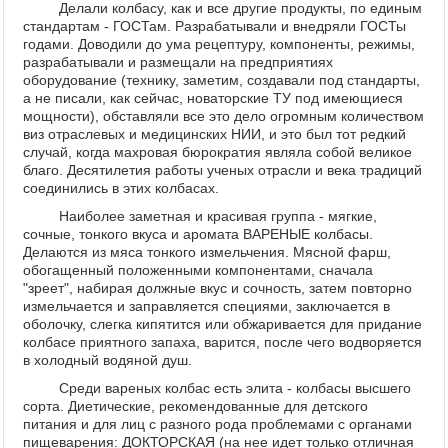
Делали колбасу, как и все другие продукты, по единым
стандартам - ГОСТам. Разрабатывали и внедряли ГОСТы
годами. Доводили до ума рецептуру, компоненты, режимы,
разрабатывали и размещали на предприятиях
оборудование (технику, заметим, создавали под стандарты,
а не писали, как сейчас, новаторские ТУ под имеющиеся
мощности), обставляли все это дело огромным количеством
виз отраслевых и медицинских НИИ, и это был тот редкий
случай, когда махровая бюрократия являла собой великое
благо. Десятилетия работы ученых отрасли и века традиций
соединились в этих колбасах.
Наиболее заметная и красивая группа - мягкие,
сочные, тонкого вкуса и аромата ВАРЕНЫЕ колбасы.
Делаются из мяса тонкого измельчения. Мясной фарш,
обогащенный положенными компонентами, сначала
"зреет", набирая должные вкус и сочность, затем повторно
измельчается и заправляется специями, заключается в
оболочку, слегка кипятится или обжаривается для придание
колбасе приятного запаха, варится, после чего водворяется
в холодный водяной душ.
Среди вареных колбас есть элита - колбасы высшего
сорта. Диетические, рекомендованные для детского
питания и для лиц с разного рода проблемами с органами
пищеварения: ДОКТОРСКАЯ (на нее идет только отличная