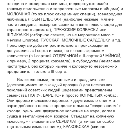
говядина и нежирнная свинина, подвергнутые особо
тонкому измельчению и заправленные молоком и яйцами) и
МОЛОЧНАЯ (то же плюс сахар минус специи), всенародная
любимица ЛЮБИТЕЛЬСКАЯ (наиболее нежные, мягкие
части говядины, нежирная свинина и шпиг плюс специи для
характерного аромата), ПРАЖСКИЕ КОЛБАСКИ или
ШПИКАЧКИ (отборное свежее, но не мороженое мясо с
мелким шпигом), РУССКАЯ, МОЛОЧНЫЕ САРДЕЛЬКИ и т.д.
Пресловутые добавки растительного происхождения
допускались с I сорта и ниже, но в очень скромном
количестве (в I-сортной ОТДЕЛЬНОЙ и II-сортной ЧАЙНОЙ,
к примеру, 2 процента крахмала), а субродукты (немясные
части туши), без которых нынче и колбасу-то невозможно
представить - только в III сорте.
Великолепными, желанными и праздничными
(достающимися не в каждый праздник) для нескольких
поколений советских людей шедеврами представлены
семейства ПОЛУ-, ВАРЕНО- и просто КОПЧЕНЫХ колбас.
Они дороже и сложнее вареных: к двум измельчениям и
варке добавлен посол с продолжительным "созреванием" в
холоде, одно- или двукратное копчение на жаре, долгая
сушка в вентилируемом воздухе. Стандарт на копченую
«классику» - знаменитые СЕРВИЛАТ (отличается особо
тщательным измельчением), КРАКОВСКАЯ (свиная