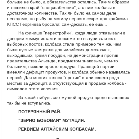
больше не было, а обязательства остались. Таким образом
и лишился край "спецснабжения", а с ним колбасы в
достаточном количестве. Так ли было на самом деле,
неведомо, но рыбу на могилу первого секретаря крайкома
КПСС Георгиева бросали: сам-дескать, ее ешь...
На финише "перестройки", когда люди отказывали в
доверии коммунистам и повсеметно вытуривали их с
выборных постов, колбаса стала примерно тем же, чем
были пустые кастрюли для чилийских домохозяек,
выходивших, гремя посудой, на демонстрации против
правительства Альенде, предметом знаковым, чем-то
большим, нежели просто продукт. Правящей партии
вменяли дефицит продуктов, и колбаса обычно называлась
первой. Для многих голоса "против" стали своего рода
местью за дефицит, а отсутствующая в продаже колбаса -
символом этого явления.
За какой-нибудь сое-мучной продукт вроде нынешних
так бы не вступались.
ПОТЕРЯННЫЙ РАЙ.
"ЗЕРНО-БОБОВАЯ" МУТАЦИЯ.
РЕКВИЕМ АЛТАЙСКИМ КОЛБАСАМ.