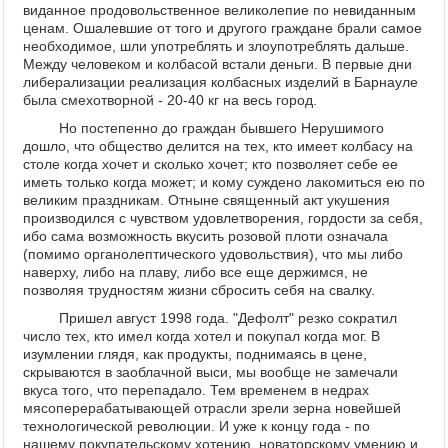
виданное продовольственное великолепие по невиданным
ценам. Ошалевшие от того и другого граждане брали самое
необходимое, шли употреблять и злоупотреблять дальше.
Между человеком и колбасой встали деньги. В первые дни
либерализации реализация колбасных изделий в Барнауле
была смехотворной - 20-40 кг на весь город.
Но постепенно до граждан бывшего Нерушимого
дошло, что общество делится на тех, кто имеет колбасу на
столе когда хочет и сколько хочет; кто позволяет себе ее
иметь только когда может; и кому суждено лакомиться ею по
великим праздникам. Отныне священный акт укушения
производился с чувством удовлетворения, гордости за себя,
ибо сама возможность вкусить розовой плоти означала
(помимо органолептического удовольствия), что мы либо
наверху, либо на плаву, либо все еще держимся, не
позволяя трудностям жизни сбросить себя на свалку.
Пришел август 1998 года. "Дефолт" резко сократил
число тех, кто имел когда хотел и покупал когда мог. В
изумлении глядя, как продукты, поднимаясь в цене,
скрываются в заоблачной выси, мы вообще не замечали
вкуса того, что перепадало. Тем временем в недрах
мясоперерабатывающей отрасли зрели зерна новейшей
технологической революции. И уже к концу года - по
нашему покупательскому хотению, новаторскому умению и