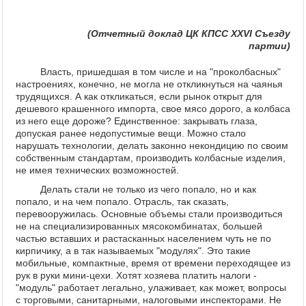
(Отчетный доклад ЦК КПСС XXVI Съезду
партии)
Власть, пришедшая в том числе и на "проколбасных"
настроениях, конечно, не могла не откликнуться на чаянья
трудящихся. А как откликаться, если рынок открыт для
дешевого крашенного импорта, свое мясо дорого, а колбаса
из него еще дороже? Единственное: закрывать глаза,
допуская ранее недопустимые вещи. Можно стало
нарушать технологии, делать законно некондицию по своим
собственным стандартам, производить колбасные изделия,
не имея технических возможностей.
Делать стали не только из чего попало, но и как
попало, и на чем попало. Отрасль, так сказать,
перевооружилась. Основные объемы стали производиться
не на специализированных мясокомбинатах, большей
частью вставших и растасканных населением чуть не по
кирпичику, а в так называемых "модулях". Это такие
мобильные, компактные, время от времени переходящее из
рук в руки мини-цехи. Хотят хозяева платить налоги -
"модуль" работает легально, улаживает, как может, вопросы
с торговыми, санитарными, налоговыми инспекторами. Не