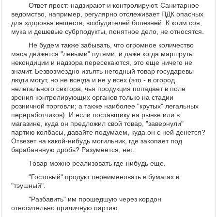
Ответ прост: надзирают и контролируют. Санитарное
ведомство, например, регулярно отслеживает ПДК опасных
для здоровья веществ, возбудителей болезней. К коим соя,
мука и дешевые субрподукты, понятное дело, не относятся.
Не будем также забывать, что огромное количество
мяса движется "левыми" путями, и даже когда маршруты
некондиции и надзора пересекаются, это еще ничего не
значит. Безвозмездно изъять негодный товар государевы
люди могут, но не всегда и не у всех (это - в огород
нелегального сектора, чья продукция попадает в поле
зрения контролирующих органов только на стадии
розничной торговли; а также наиболее "крутых" легальных
переработчиков). И если поставщику на рынке или в
магазине, куда он предложил свой товар, "завернули"
партию колбасы, давайте подумаем, куда он с ней денется?
Отвезет на какой-нибудь могильник, где закопает под
барабаннную дробь? Разумеется, нет.
Товар можно реализовать где-нибудь еще.
"Гостовый" продукт переименовать в бумагах в
"тэушный".
"Разбавить" им прошедшую через кордон
относительно приличную партию.