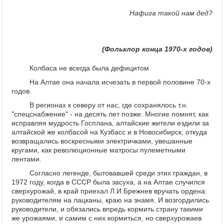
Нафига такой нам дед?
(Фольклор конца 1970-х годов)
Колбаса не всегда была дефицитом.
На Алтае она начала исчезать в первой половине 70-х
годов.
В регионах к северу от нас, где сохранялось т.н.
"спецснабжение" - на десять лет позже. Многие помнят, как
исправляя мудрость Госплана, алтайские жители ездили за
алтайской же колбасой на Кузбасс и в Новосибирск, откуда
возвращались воскресными электричками, увешанные
кругами, как революционные матросы пулеметными
лентами.
Согласно легенде, бытовавшей среди этих граждан, в
1972 году, когда в СССР была засуха, а на Алтае случился
сверхурожай, в край приехал Л.И.Брежнев вручать ордена:
руководителям на лацканы, краю на знамя. И возгордились
руководители, и обязались впредь кормить страну такими
же урожаями, и самим с них кормиться, но сверхурожаев