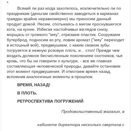
*
Всякий ли раз когда захотелось, исключительно ли по
праздникам (деньгам свойственно заводиться в карманах
граждан крайне неравномерно) мы приносим данный
продукт домой. Несем, спотыкаясь о мигом проснувшегося
кота, на кухню. Избегая настойчивых взглядов снизу,
морщась от громкого "мяу", отрезаем пластик. Сооружаем
бутерброд, подносим ко рту, ловим аромат ("мяу" переходит
в истошный вой), предвкушаем, с каким смаком зубы
погрузятся в нежную розовую плоть, и... стоп! Прежде чем
воздать должное бесчисленным поколениям охотников, чья
кровь, что бы ни говорили о культуре, - все же главная
составляющая человеческой природы, давайте остановим
этот момент предвкушения. И отмотаем время назад,
вспомнив аналогичные моменты в прошлом.
ВРЕМЯ, НАЗАД!
В ПЛОТЬ.
РЕТРОСПЕКТИВА ПОГРУЖЕНИЙ
.
Продовольственный магазин, в
кабинете директора несколько свертков с