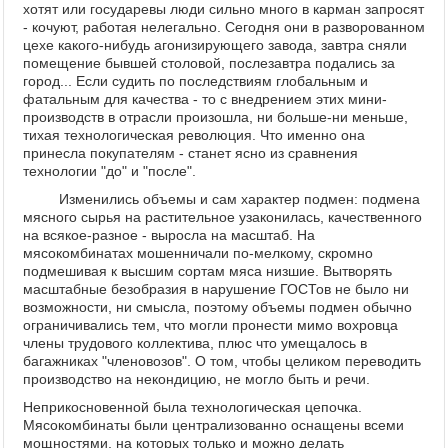
хотят или государевы люди сильно много в карман запросят
- кочуют, работая нелегально. Сегодня они в разворованном
цехе какого-нибудь агонизирующего завода, завтра сняли
помещение бывшей столовой, послезавтра подались за
город... Если судить по последствиям глобальным и
фатальным для качества - то с внедрением этих мини-
производств в отрасли произошла, ни больше-ни меньше,
тихая технологическая революция. Что именно она
принесла покупателям - станет ясно из сравнения
технологии "до" и "после".
Изменились объемы и сам характер подмен: подмена
мясного сырья на растительное узаконилась, качественного
на всякое-разное - выросла на масштаб. На
мясокомбинатах мошенничали по-мелкому, скромно
подмешивая к высшим сортам мяса низшие. Вытворять
масштабные безобразия в нарушение ГОСТов не было ни
возможности, ни смысла, поэтому объемы подмен обычно
ограничивались тем, что могли пронести мимо вохровца
члены трудового коллектива, плюс что умещалось в
багажниках "членовозов". О том, чтобы целиком переводить
производство на некондицию, не могло быть и речи.
Неприкосновенной была технологическая цепочка.
Мясокомбинаты были централизованно оснащены всеми
мощностями, на которых только и можно делать