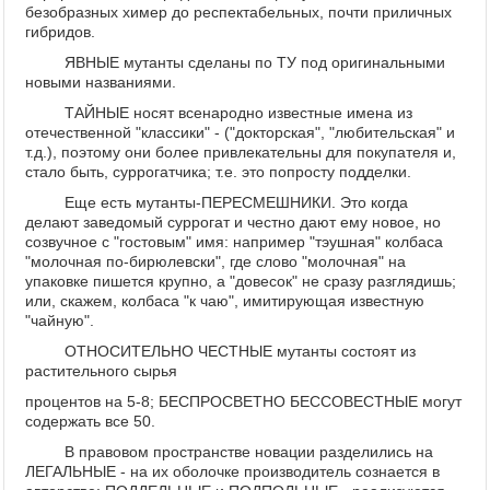
безобразных химер до респектабельных, почти приличных
гибридов.
ЯВНЫЕ мутанты сделаны по ТУ под оригинальными
новыми названиями.
ТАЙНЫЕ носят всенародно известные имена из
отечественной "классики" - ("докторская", "любительская" и
т.д.), поэтому они более привлекательны для покупателя и,
стало быть, суррогатчика; т.е. это попросту подделки.
Еще есть мутанты-ПЕРЕСМЕШНИКИ. Это когда
делают заведомый суррогат и честно дают ему новое, но
созвучное с "гостовым" имя: например "тэушная" колбаса
"молочная по-бирюлевски", где слово "молочная" на
упаковке пишется крупно, а "довесок" не сразу разглядишь;
или, скажем, колбаса "к чаю", имитирующая известную
"чайную".
ОТНОСИТЕЛЬНО ЧЕСТНЫЕ мутанты состоят из
растительного сырья
процентов на 5-8; БЕСПРОСВЕТНО БЕССОВЕСТНЫЕ могут
содержать все 50.
В правовом пространстве новации разделились на
ЛЕГАЛЬНЫЕ - на их оболочке производитель сознается в