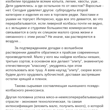
изобилии продавали всякие копыта, легкие, хвосты, уши...
Дети удивлялись: а где остальное-то от хвостов? Взрослые -
нет. Сегодня удивляет другое: субпродукты второй
категории и изделия из них в торговле редки. Хвостами и
ушами не торгуют. Интересно, куда все это девается, во что
перерабатывается, если ливерной колбасы почти не видно,
а с зельцами и студнями большинство коммерсантов не
связывается в силу их слишком малого срока жизни и
связанного с этим риска? Не иначе, как растворяется в
воздухе...
За подтверждением догадки о волшебном
растворении давайте обратимся к прайсам современных
производителей. Мало у кого мы найдем колбасы низших,
третьих сортов; в основном все делают "элиту", знаменитую
отечественную "классику", умудряясь при этом
использовать всю тушу. А взяв наугад "элиту", скорее всего
будем долго орудовать зубочисткой, доставая застрявшие
остатки хрящей и пленок.
Такова сырьевая составляющая нынешнего псевдо-
колбасного ренессанса.
Другая половина успеха мясо-и-немясоперерабатывающей
отрасли - экономия технологическая, та самая
интенсификация (вложить мало, получить много), о которой