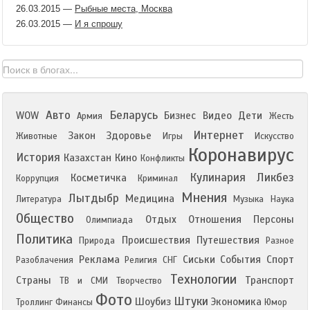
26.03.2015
—
Рыбные места, Москва
26.03.2015
—
И я спрошу
Авто
Беларусь
WOW
Бизнес
Видео
Дети
Армия
Жесть
Интернет
Закон
Здоровье
Животные
Игры
Искусство
Коронавирус
История
Казахстан
Кино
Конфликты
Кулинария
Ликбез
Косметичка
Коррупция
Криминал
Мнения
Лытдыбр
Медицина
Литература
Музыка
Наука
Общество
Отдых
Отношения
Персоны
Олимпиада
Политика
Происшествия
Путешествия
Природа
Разное
Реклама
Сиськи
События
Спорт
Разоблачения
Религия
СНГ
Технологии
Страны
Транспорт
ТВ и СМИ
Творчество
Фото
Штуки
Шоубиз
Экономика
Троллинг
Финансы
Юмор