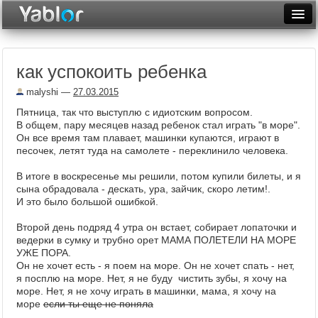
Разместить статью
Войти
как успокоить ребенка
Неделя
malyshi
—
27.03.2015
Месяц
Пятница, так что выступлю с идиотским вопросом.
В общем, пару месяцев назад ребенок стал играть "в море".
Рейтинги
Он все время там плавает, машинки купаются, играют в
песочек, летят туда на самолете - переклинило человека.
Архив
В итоге в воскресенье мы решили, потом купили билеты, и я
Фототоп
сына обрадовала - дескать, ура, зайчик, скоро летим!.
И это было большой ошибкой.
Видеотоп
Второй день подряд 4 утра он встает, собирает лопаточки и
ведерки в сумку и трубно орет МАМА ПОЛЕТЕЛИ НА МОРЕ
УЖЕ ПОРА.
Он не хочет есть - я поем на море. Он не хочет спать - нет,
я посплю на море. Нет, я не буду чистить зубы, я хочу на
море. Нет, я не хочу играть в машинки, мама, я хочу на
море
если ты еще не поняла