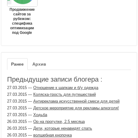
Продвижение
сайтов за
рубежом:
специфика
оптимизации
под Google
Ранее
Архив
Предыдущие записи блогера :
27.03.2015
—
Отношение к шапкам и б/у одежда
27.03.2015
—
Коляска-трость для путешествий
27.03.2015
—
Антиреклама искусственной смеси для детей
27.03.2015
—
Детское мероприятие для рекламы алкоголя!
27.03.2015
—
Ходьба
26.03.2015
—
Ор на прогулке, 2.5 месяца
26.03.2015
—
Дети, которые ненавидят спать
26.03.2015
—
волшебная кнопочка