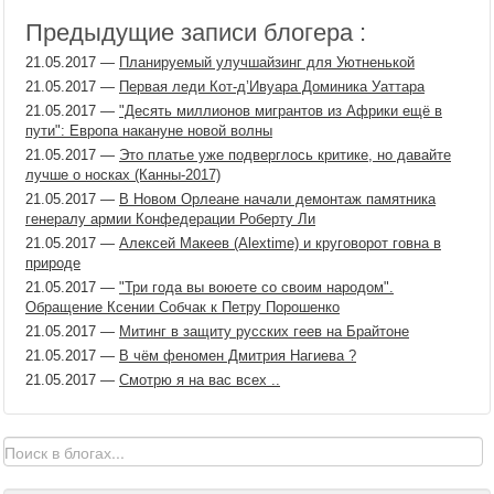
Предыдущие записи блогера :
21.05.2017
—
Планируемый улучшайзинг для Уютненькой
21.05.2017
—
Первая леди Кот-д’Ивуара Доминика Уаттара
21.05.2017
—
"Десять миллионов мигрантов из Африки ещё в
пути": Европа накануне новой волны
21.05.2017
—
Это платье уже подверглось критике, но давайте
лучше о носках (Канны-2017)
21.05.2017
—
В Новом Орлеане начали демонтаж памятника
генералу армии Конфедерации Роберту Ли
21.05.2017
—
Алексей Макеев (Alextime) и круговорот говна в
природе
21.05.2017
—
"Три года вы воюете со своим народом".
Обращение Ксении Собчак к Петру Порошенко
21.05.2017
—
Митинг в защиту русских геев на Брайтоне
21.05.2017
—
В чём феномен Дмитрия Нагиева ?
21.05.2017
—
Смотрю я на вас всех ..