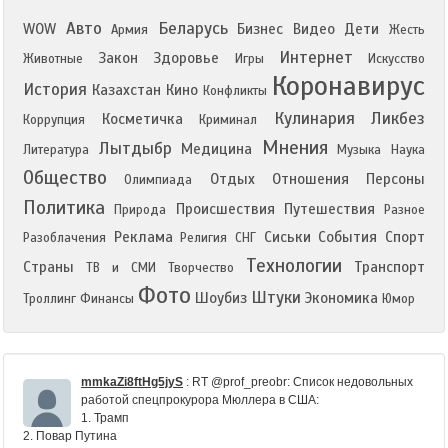
Авто
Беларусь
WOW
Бизнес
Видео
Дети
Армия
Жесть
Интернет
Закон
Здоровье
Животные
Игры
Искусство
Коронавирус
История
Казахстан
Кино
Конфликты
Кулинария
Ликбез
Косметичка
Коррупция
Криминал
Мнения
Лытдыбр
Медицина
Литература
Музыка
Наука
Общество
Отдых
Отношения
Персоны
Олимпиада
Политика
Происшествия
Путешествия
Природа
Разное
Реклама
Сиськи
События
Спорт
Разоблачения
Религия
СНГ
Технологии
Страны
Транспорт
ТВ и СМИ
Творчество
Фото
Штуки
Шоубиз
Экономика
Троллинг
Финансы
Юмор
mmkaZi8ftHg5jyS
:
RT @prof_preobr: Список недовольных
работой спецпрокурора Мюллера в США:
1. Трамп
2. Повар Путина