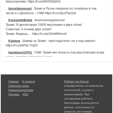
Красноречиво. https://t.co/xfA0SGQehG
horoshienovosti
:
Трамп и Путин говорили по телефону в том
числе и о Донбассе – СМИ https://t.co/JqL8Taa1bx
KonstantinBolek
:
#неполиткорректное
Трамп: Я депортирую 15000 мусульман и двух собак!
Советник: А почему двух собак?
Трамп: Видишь,… https://t.co/pX3mWWvnv9
Kajgana
:
Шамар за Трамп - претседателот не е над законот
https://t.co/y6PqCYrq02
haaninaso19761
:
СМИ: Трамп мог попасть под акустическую атаку
в день саммита с Ким Чен Ыном
3fpBUx7SspR0U2y
:
RT @edvlimonov: Прилетел Болтон, будет
уговаривать ВВП встретиться с Трампом. Встречаться не
надо.1.Трамп со всеми переругался,хочет показа…
KirMekhovskoy
:
@edvlimonov Забавно, но Трамп встречался с
Главная
О проекте
Рейтинг топ блогов
,
лидером Китая и... ничего, Китай выстоял, что нам мешает?
Обратная связь
упорядоченных по количеству
Правообладателям
посетителей, ссылок и
travelgw1311
:
Дональд Трамп – жертва педофила - Stark Live
Реклама
RSS
комментариев. При
News https://t.co/xWYy2bRVhm
составлении рейтинга
блогосферы используются
TheLancome
:
Само на меланија трамп и лајкам.
данные, полученные из
Turkestangazeti
:
БАҚ: ТРАМП ПЕН ПУТИН ХЕЛЬСИНКИДЕ
открытых источников.