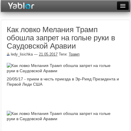
Разместить статью
Войти
Как ловко Мелания Трамп
Неделя
обошла запрет на голые руки в
Месяц
Саудовской Аравии
Рейтинги
ledy_lisichka
—
21.05.2017
Теги:
Трамп
Архив
Фототоп
20/05/17 - прием в честь приезда в Эр-Рияд Президента и
Первой Леди США
Видеотоп