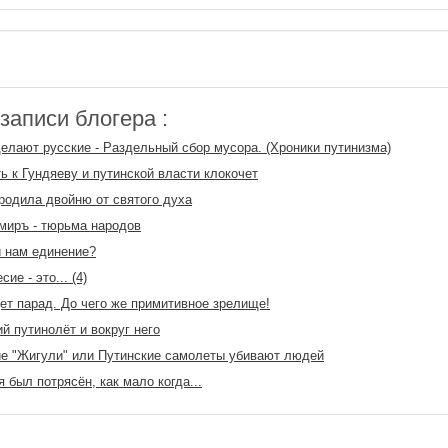
аписи блогера :
делают русские - Раздельный сбор мусора. (Хроники путинизма)
ь к Гундяеву и путинской власти клокочет
родила двойню от святого духа
миръ - тюрьма народов
 нам единение?
ие - это... (4)
ет парад. До чего же примитивное зрелище!
й путинолёт и вокруг него
е "Жигули" или Путинские самолеты убивают людей
я был потрясён, как мало когда...