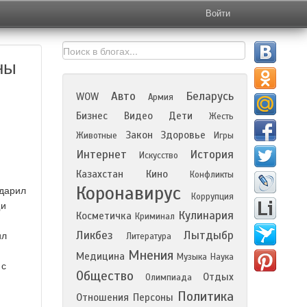
Войти
ны
Авто
Беларусь
WOW
Армия
Бизнес
Видео
Дети
Жесть
Закон
Здоровье
Животные
Игры
Интернет
История
Искусство
Казахстан
Кино
Конфликты
Коронавирус
одарил
Коррупция
щи
Кулинария
Косметичка
Криминал
Ликбез
Лытдыбр
ил
Литература
Мнения
Медицина
Музыка
Наука
 с
Общество
Отдых
Олимпиада
Политика
Отношения
Персоны