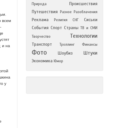
Происшествия
Природа
Путешествия
Разное
Разоблачения
ьм.
Реклама
Сиськи
Религия
СНГ
о всем
-
События
Спорт
Страны
ТВ и СМИ
де
Технологии
Творчество
устят
Транспорт
Троллинг
Финансы
, и на
Фото
Штуки
Шоубиз
Экономика
Юмор
 этой
ошкина
то у
е