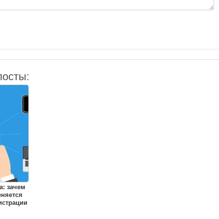
посты:
: зачем
еняется
истрации