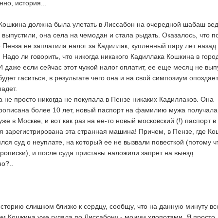
нно, история...
Кошкина должна была улетать в Лиссабон на очередной шабаш вед
 выпустили, она села на чемодан и стала рыдать. Оказалось, что п
 Пенза не заплатила налог за Кадиллак, купленный пару лет назад 
 Надо ли говорить, что никогда никакого Кадиллака Кошкина в горо
И даже если сейчас этот чужой налог оплатит, ее еще месяц не вып
будет гаситься, в результате чего она и на свой симпозиум опоздает
адет.
а не просто никогда не покупала в Пензе никаких Кадиллаков. Она
рописана более 10 лет, новый паспорт на фамилию мужа получала
уже в Москве, и вот как раз на ее-то новый московский (!) паспорт в
я зарегистрирована эта странная машина! Причем, в Пензе, где К
лся суд о неуплате, на который ее не вызвали повесткой (потому ч
рописки), и после суда приставы наложили запрет на выезд.
но?..
историю слишком близко к сердцу, сообщу, что на данную минуту вс
ом Кошкина уже гуляла по Лиссабону - моими хлопотами. Я просто