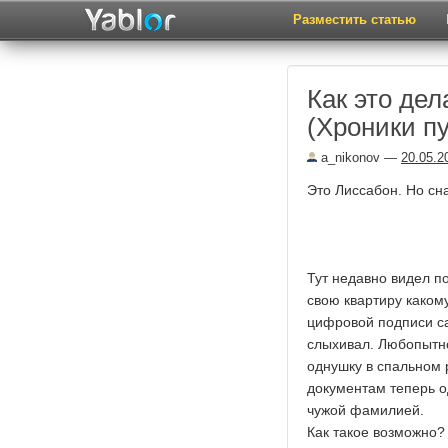
Разместить статью
Как это де
(Хроники п
a_nikonov
—
20.05.2
Это Лиссабон. Но сн
Тут недавно видел по
свою квартиру каком
цифровой подписи са
слыхивал. Любопытно
однушку в спальном 
документам теперь о
чужой фамилией.
Как такое возможно?