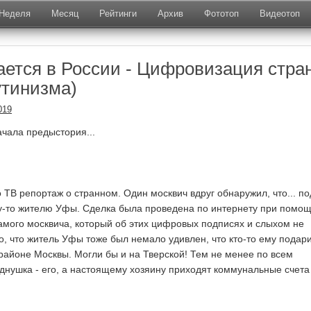
Неделя
Месяц
Рейтинги
Архив
Фототоп
Видеотоп
лается в России - Цифровизация стра
утинизма)
019
ачала предыстория...
 ТВ репортаж о странном. Один москвич вдруг обнаружил, что... п
у-то жителю Уфы. Сделка была проведена по интернету при помо
мого москвича, который об этих цифровых подписях и слыхом не
, что житель Уфы тоже был немало удивлен, что кто-то ему подар
районе Москвы. Могли бы и на Тверской! Тем не менее по всем
днушка - его, а настоящему хозяину приходят коммунальные счета