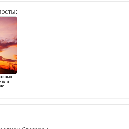
посты:
етовых
ить и
нс