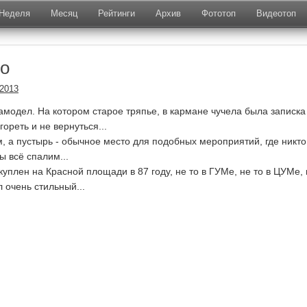
Неделя
Месяц
Рейтинги
Архив
Фототоп
Видеотоп
ло
.2013
амодел. На котором старое тряпье, в кармане чучела была записка 
гореть и не вернуться...
, а пустырь - обычное место для подобных мероприятий, где никто
ы всё спалим...
куплен на Красной площади в 87 году, не то в ГУМе, не то в ЦУМе,
 очень стильный...