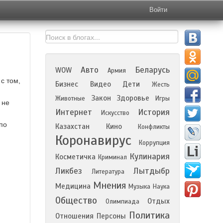
Войти
Авто
Беларусь
WOW
Армия
с том,
Бизнес
Видео
Дети
Жесть
Закон
Здоровье
Животные
Игры
 не
Интернет
История
Искусство
 по
Казахстан
Кино
Конфликты
Коронавирус
Коррупция
Кулинария
Косметичка
Криминал
Ликбез
Лытдыбр
Литература
Мнения
Медицина
Музыка
Наука
Общество
Отдых
Олимпиада
Политика
Отношения
Персоны