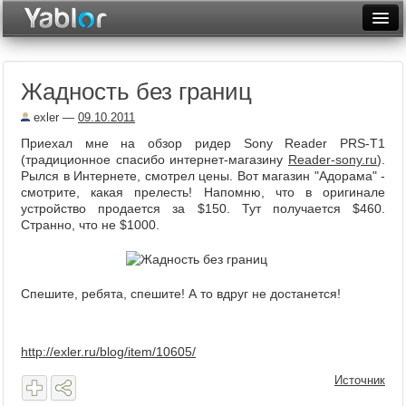
Разместить статью
Войти
Жадность без границ
Неделя
exler
—
09.10.2011
Месяц
Приехал мне на обзор ридер Sony Reader PRS-T1
(традиционное спасибо интернет-магазину
Reader-sony.ru
).
Рейтинги
Рылся в Интернете, смотрел цены. Вот магазин "Адорама" -
смотрите, какая прелесть! Напомню, что в оригинале
Архив
устройство продается за $150. Тут получается $460.
Странно, что не $1000.
Фототоп
Видеотоп
Спешите, ребята, спешите! А то вдруг не достанется!
http://exler.ru/blog/item/10605/
Источник