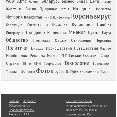
Авто
Беларусь
WOW
Бизнес
Видео
Дети
Армия
Жесть
Интернет
Закон
Здоровье
Животные
Игры
Искусство
Коронавирус
История
Казахстан
Кино
Конфликты
Кулинария
Ликбез
Косметичка
Коррупция
Криминал
Мнения
Лытдыбр
Медицина
Литература
Музыка
Наука
Общество
Отдых
Отношения
Персоны
Олимпиада
Политика
Происшествия
Путешествия
Природа
Разное
Реклама
Сиськи
События
Спорт
Разоблачения
Религия
СНГ
Технологии
Страны
Транспорт
ТВ и СМИ
Творчество
Фото
Штуки
Шоубиз
Экономика
Троллинг
Финансы
Юмор
Главная
О проекте
Рейтинг топ блогов
,
Обратная связь
упорядоченных по количеству
Правообладателям
посетителей, ссылок и
Реклама
RSS
комментариев. При