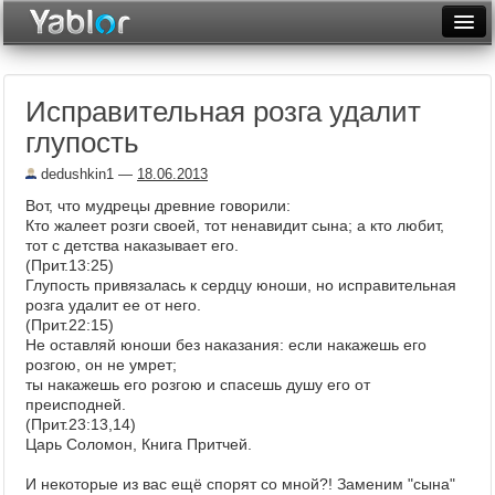
Разместить статью
Войти
Исправительная розга удалит
Неделя
глупость
Месяц
dedushkin1
—
18.06.2013
Рейтинги
Вот, что мудрецы древние говорили:
Кто жалеет розги своей, тот ненавидит сына; а кто любит,
Архив
тот с детства наказывает его.
(Прит.13:25)
Глупость привязалась к сердцу юноши, но исправительная
Фототоп
розга удалит ее от него.
(Прит.22:15)
Видеотоп
Не оставляй юноши без наказания: если накажешь его
розгою, он не умрет;
ты накажешь его розгою и спасешь душу его от
преисподней.
(Прит.23:13,14)
Царь Соломон, Книга Притчей.
И некоторые из вас ещё спорят со мной?! Заменим "сына"