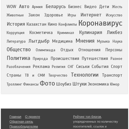
Авто
Беларусь
WOW
Бизнес
Видео
Дети
Армия
Жесть
Интернет
Закон
Здоровье
Животные
Игры
Искусство
Коронавирус
История
Казахстан
Кино
Конфликты
Кулинария
Ликбез
Косметичка
Коррупция
Криминал
Мнения
Лытдыбр
Медицина
Литература
Музыка
Наука
Общество
Отдых
Отношения
Персоны
Олимпиада
Политика
Происшествия
Путешествия
Природа
Разное
Реклама
Сиськи
События
Спорт
Разоблачения
Религия
СНГ
Технологии
Страны
Транспорт
ТВ и СМИ
Творчество
Фото
Штуки
Шоубиз
Экономика
Троллинг
Финансы
Юмор
Главная
О проекте
Рейтинг топ блогов
,
Обратная связь
упорядоченных по количеству
Правообладателям
посетителей, ссылок и