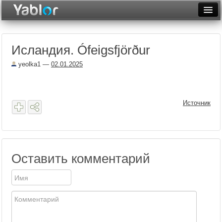
Разместить статью
Войти
Исландия. Ófeigsfjörður
Неделя
yeolka1
—
02.01.2025
Месяц
Рейтинги
Источник
Архив
Фототоп
Видеотоп
Оставить комментарий