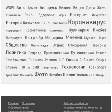
Авто
Беларусь
WOW
Бизнес
Видео
Дети
Армия
Жесть
Интернет
Закон
Здоровье
Животные
Игры
Искусство
Коронавирус
История
Казахстан
Кино
Конфликты
Кулинария
Ликбез
Косметичка
Коррупция
Криминал
Мнения
Лытдыбр
Медицина
Литература
Музыка
Наука
Общество
Отдых
Отношения
Персоны
Олимпиада
Политика
Происшествия
Путешествия
Природа
Разное
Реклама
Сиськи
События
Спорт
Разоблачения
Религия
СНГ
Технологии
Страны
Транспорт
ТВ и СМИ
Творчество
Фото
Штуки
Шоубиз
Экономика
Троллинг
Финансы
Юмор
Главная
О проекте
Рейтинг топ блогов
,
Обратная связь
упорядоченных по количеству
Правообладателям
посетителей, ссылок и