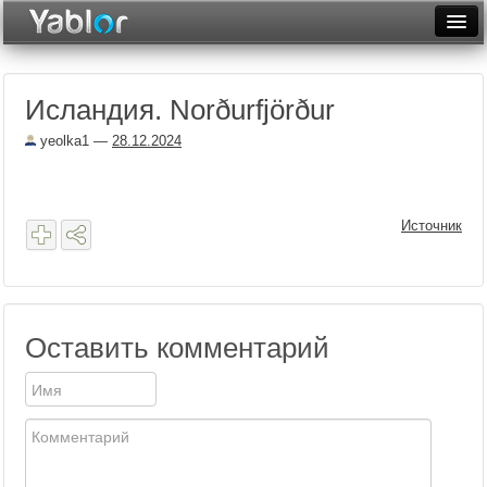
Разместить статью
Войти
Исландия. Norðurfjörður
Неделя
yeolka1
—
28.12.2024
Месяц
Рейтинги
Источник
Архив
Фототоп
Видеотоп
Оставить комментарий