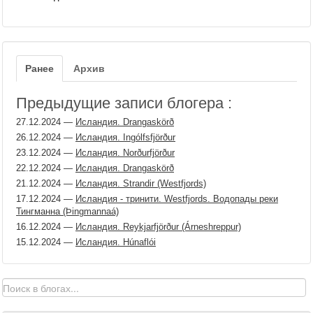
Ранее
Архив
Предыдущие записи блогера :
27.12.2024
—
Исландия. Drangaskörð
26.12.2024
—
Исландия. Ingólfsfjörður
23.12.2024
—
Исландия. Norðurfjörður
22.12.2024
—
Исландия. Drangaskörð
21.12.2024
—
Исландия. Strandir (Westfjords)
17.12.2024
—
Исландия - тринити. Westfjords. Водопады реки
Тингманна (Þingmannaá)
16.12.2024
—
Исландия. Reykjarfjörður (Árneshreppur)
15.12.2024
—
Исландия. Húnaflói