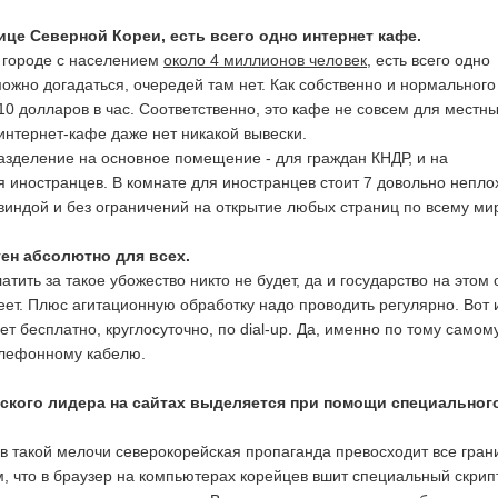
лице Северной Кореи, есть всего одно интернет кафе.
в городе с населением
около 4 миллионов человек
, есть всего одно
можно догадаться, очередей там нет. Как собственно и нормального
10 долларов в час. Соответственно, это кафе не совсем для местн
 интернет-кафе даже нет никакой вывески.
азделение на основное помещение - для граждан КНДР, и на
я иностранцев. В комнате для иностранцев стоит 7 довольно непло
виндой и без ограничений на открытие любых страниц по всему мир
тен абсолютно для всех.
атить за такое убожество никто не будет, да и государство на этом
еет. Плюс агитационную обработку надо проводить регулярно. Вот 
т бесплатно, круглосуточно, по dial-up. Да, именно по тому самом
лефонному кабелю.
йского лидера на сайтах выделяется при помощи специальног
в такой мелочи северокорейская пропаганда превосходит все гра
м, что в браузер на компьютерах корейцев вшит специальный скрипт