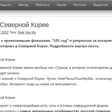
Неделя
Месяц
Рейтинги
Архив
Фототоп
Видеотоп
 Северной Корее
2.2012
Теги:
Ким Чен Ир
с привязанными флешками, "101 год" и репрессии за интерне
 интернет в Северной Корее. Подробности внутри поста.
еверной Корее жизни вообще нет. Страна, в которой тоталитаризм 
ядит нелепо.
 знаний о Северной Корее: Чучхе, Ким/Чены/Сен/Ир/Ын, тоталитар
обак. Интернет сюда ну никак не вписывается.
ернет у северокорейцев есть, хоть и в очень извращенной форме.
ассказать о
самых интересных особенностях доступа граждан