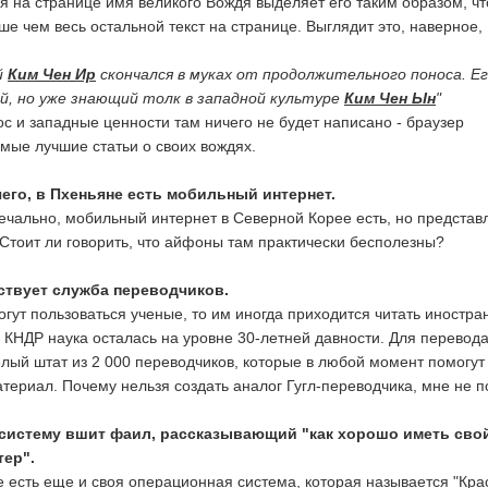
я на странице имя великого Вождя выделяет его таким образом, чт
ше чем весь остальной текст на странице. Выглядит это, наверное,
й
Ким Чен Ир
скончался в муках от продолжительного поноса. Е
й, но уже знающий толк в западной культуре
Ким Чен Ын
"
ос и западные ценности там ничего не будет написано - браузер
амые лучшие статьи о своих вождях.
чего, в Пхеньяне есть мобильный интернет.
печально, мобильный интернет в Северной Корее есть, но представ
 Стоит ли говорить, что айфоны там практически бесполезны?
ствует служба переводчиков.
огут пользоваться ученые, то им иногда приходится читать иностр
 КНДР наука осталась на уровне 30-летней давности. Для перевод
елый штат из 2 000 переводчиков, которые в любой момент помогут
териал. Почему нельзя создать аналог Гугл-переводчика, мне не п
 систему вшит фаил, рассказывающий "как хорошо иметь сво
ер".
ее есть еще и своя операционная система, которая называется "Кра