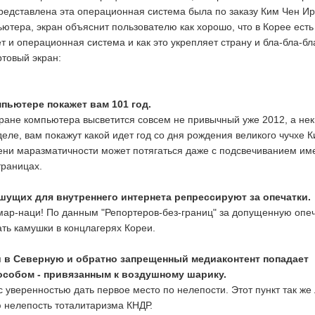
 Представлена эта операционная система была по заказу Ким Чен Ир
ютера, экран объяснит пользователю как хорошо, что в Корее есть
 и операционная система и как это укрепляет страну и бла-бла-бл
ртовый экран:
мпьютере покажет вам 101 год.
кране компьютера высветится совсем не привычный уже 2012, а не
деле, вам покажут какой идет год со дня рождения великого чучхе 
пени маразматичности может потягаться даже с подсвечиванием им
траницах.
шущих для внутреннего интернета репрессируют за опечатки.
мар-наци! По данным "Репортеров-без-границ" за допущенную опеч
ать камушки в концлагерях Кореи.
и в Северную и обратно запрещенный медиаконтент попадает
собом - привязанным к воздушному шарику.
с уверенностью дать первое место по нелепости. Этот пункт так же
ю нелепость тоталитаризма КНДР.