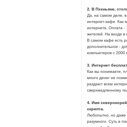
2. В Пхеньяне, сто
Да, на самом деле, 
интернет-кафе. Как 
интернета. Оплата - 
жителей. На входе в
В самом кафе есть р
дополнительное - дл
компьютеров с 2000 
3. Интернет беспла
Как вы понимаете, пл
много денег не поим
раздают всем интерне
сверхмедленному те
4. Имя северокоре
скрипта.
Любопытно, но даже 
разумного. Суть в то