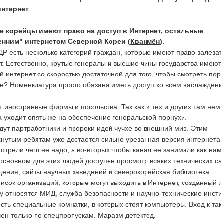
интернет
:
е корейцы имеют право на доступ в Интернет, остальные
енним" интернетом Северной Кореи (
Кванмён
).
ДР есть несколько категорий граждан, которые имеют право залезат
. Естественно, крутые генералы и высшие чины государства имеют
й интернет со скоростью достаточной для того, чтобы смотреть по
 же? Номенклатура просто обязана иметь доступ ко всем наслажден
 иностранные фирмы и посольства. Так как и тех и других там нем
а уходит опять же на обеспечение генеральской порнухи.
идут партработники и пророки идей чучхе во внешний мир. Этим
нутым ребятам уже достается сильно урезанная версия интернета.
отрели чего не надо, а во-вторых чтобы канал не занимали как на
 основном для этих людей доступен просмотр всяких технических са
щения, сайты научных заведений и северокорейская библиотека.
писок организаций, которые могут выходить в Интернет, созданный 
у относятся МИД, служба безопасности и научно-технические инсти
есть специальные комнатки, в которых стоят компьютеры. Вход к та
н только по спецпропускам. Маразм детектед.