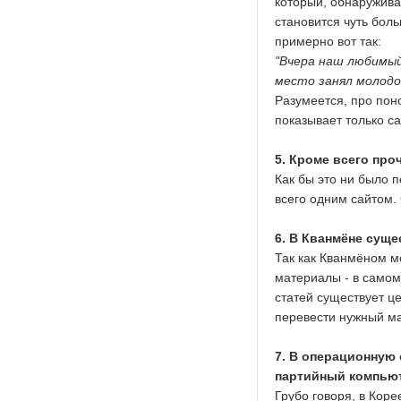
который, обнаружива
становится чуть боль
примерно вот так:
"Вчера наш любимы
место занял молодо
Разумеется, про пон
показывает только с
5. Кроме всего про
Как бы это ни было 
всего одним сайтом.
6. В Кванмёне суще
Так как Кванмёном м
материалы - в самом
статей существует ц
перевести нужный ма
7. В операционную
партийный компьют
Грубо говоря, в Кор