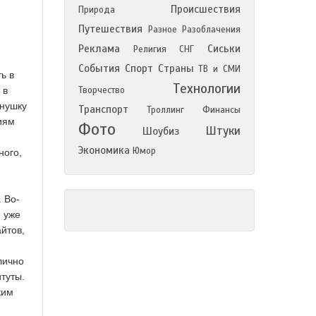
Происшествия
Природа
Путешествия
Разное
Разоблачения
Реклама
Сиськи
Религия
СНГ
События
Спорт
Страны
ТВ и СМИ
ь в
Технологии
 в
Творчество
рнушку
Транспорт
Троллинг
Финансы
иям
Фото
Штуки
Шоубиз
Экономика
Юмор
ного,
 Во-
м уже
йтов,
лично
туты.
ким