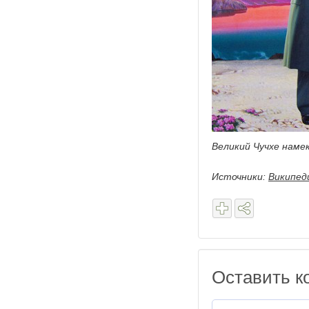
Великий Чучхе намек
Источники:
Википед
Оставить к