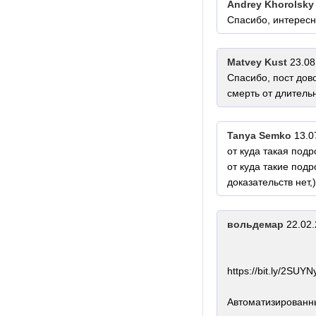
Andrey Khorolsky
Спасибо, интерес
Matvey Kust
23.08
Спасибо, пост дов
смерть от длитель
Tanya Semko
13.0
от куда такая под
от куда такие подр
доказательств нет,
вольдемар
22.02.
https://bit.ly/2SUYN
Автоматизированны