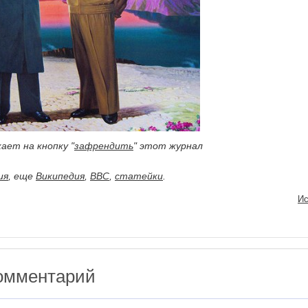
ает на кнопку "
зафрендить
" этот журнал
ия
, еще
Википедия
,
BBC
,
статейки
.
Ис
омментарий