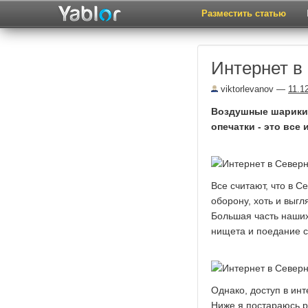
Разместить статью
Интернет в
viktorlevanov
—
11.1
Воздушные шарики 
опечатки - это все
Все считают, что в С
оборону, хоть и выгл
Большая часть наших
нищета и поедание с
Однако, доступ в инт
Ниже я постараюсь р