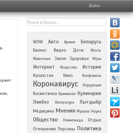
Войти
Авто
Беларусь
WOW
Армия
т-
Бизнес
Видео
Дети
Жесть
Закон
Здоровье
Животные
Игры
Интернет
История
Искусство
Казахстан
Кино
Конфликты
держит
Коронавирус
Коррупция
Кулинария
изм,
Косметичка
Криминал
Ликбез
Лытдыбр
Литература
Мнения
Медицина
Музыка
Наука
Общество
Отдых
Олимпиада
Политика
Отношения
Персоны