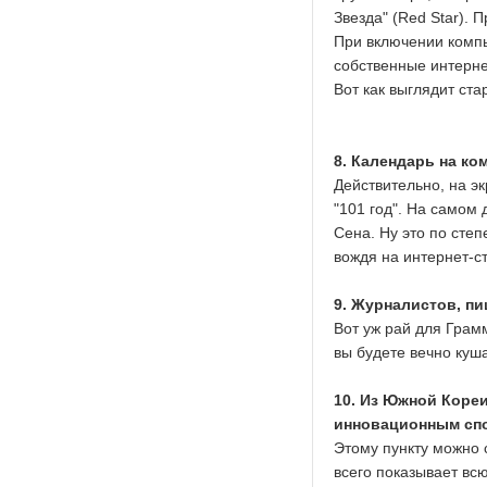
Звезда" (Red Star).
При включении компь
собственные интернет
Вот как выглядит ста
8. Календарь на ко
Действительно, на э
"101 год". На самом 
Сена. Ну это по сте
вождя на интернет-с
9. Журналистов, пи
Вот уж рай для Грам
вы будете вечно куш
10. Из Южной Коре
инновационным спо
Этому пункту можно 
всего показывает вс