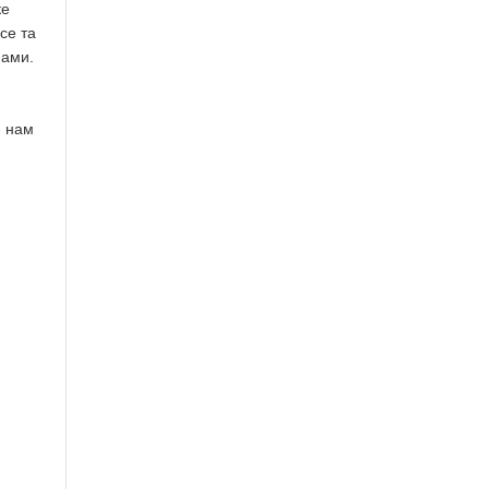
ке
се та
нами.
- нам