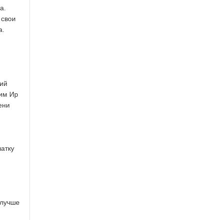
а.
 свои
а.
кий
Ким Ир
ени
атку
 лучше