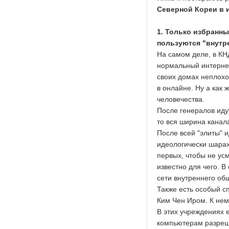
Северной Кореи в 
1. Только избранны
пользуются "внутр
На самом деле, в КН
нормальный интернет
своих домах неплохо
в онлайне. Ну а как
человечества.
После генералов идут
то вся ширина канал
После всей "элиты" 
идеологически шарах
первых, чтобы не усм
известно для чего. В
сети внутреннего об
Также есть особый с
Ким Чен Иром. К нем
В этих учреждениях 
компьютерам разреше