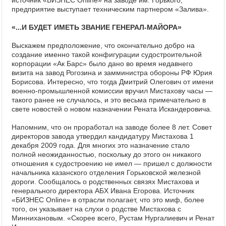
источник «БИЗНЕС Online» на заводе им. Горького,
предприятие выступает техническим партнером «Залива».
«...И БУДЕТ ИМЕТЬ ЗВАНИЕ ГЕНЕРАЛ-МАЙОРА»
Выскажем предположение, что окончательно добро на
создание именно такой конфигурации судостроительной
корпорации «Ак Барс» было дано во время недавнего
визита на завод Рогозина и замминистра обороны РФ Юрия
Борисова. Интересно, что тогда Дмитрий Олегович от имени
военно-промышленной комиссии вручил Мистахову часы —
такого ранее не случалось, и это весьма примечательно в
свете новостей о новом назначении Рената Искандеровича.
Напомним, что он проработал на заводе более 8 лет. Совет
директоров завода утвердил кандидатуру Мистахова 1
декабря 2009 года. Для многих это назначение стало
полной неожиданностью, поскольку до этого он никакого
отношения к судостроению не имел — пришел с должности
начальника казанского отделения Горьковской железной
дороги. Сообщалось о родственных связях Мистахова и
генерального директора АБХ Ивана Егорова. Источник
«БИЗНЕС Online» в отрасли полагает, что это миф, более
того, он указывает на слухи о родстве Мистахова с
Миннихановым. «Скорее всего, Рустам Нургалиевич и Ренат