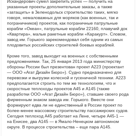
Искандерович сумел закрепить успех — получить на
указанные проекты дополнительные заказы, а также
«затащить» в Зеленодольск строительство таких, мягко
говоря, немаловажных для моряков (как военных, так и
пограничников) проектов, как пограничные патрульные
корабли «Океан», патрульные корабли 22160, плавучий док
«Квартира», малые ракетные корабли «Каракурт». Словом,
завод им. Горького зарекомендовал себя одним из самых
плодовитых российских строителей боевых кораблей.
Кроме того, завод выходит на военных с собственными
предложениями. Так, 25 января 2013 года министерству
обороны России был презентован проект А223 (проектант
— ООО «Агат Дизайн Бюро»). Судно предназначено для
перевозки и выгрузки колесной и гусеничной техники. А223
предполагается строить по тем же технологиям, что и
скоростные теплоходы проектов А45 и А145 (также
разработки ООО «Агат Дизайн Бюро»), ставшие своего рода
фирменным знаком завода им. Горького. Вместе они
формируют едва ли не единственный в России проект по
более-менее массовому строительству пассажирских судов.
Сегодня теплоход А45 работает на Лене, четыре А45-1 —
на Енисее, два А145 — в Ямало-Ненецком автономном
округе. В процессе строительства – еще пара А145.