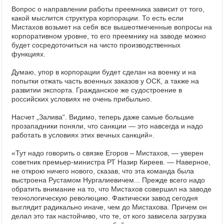
Вопрос о направлении работы преемника зависит от того,
какой мыслится структура корпорации. То есть если
Мистахов возьмет на себя все вышеотмеченные вопросы на
корпоративном уровне, то его преемнику на заводе можно
будет сосредоточиться на чисто производственных
функциях.
Думаю, упор в корпорации будет сделан на военку и на
попытки отжать часть военных заказов у ОСК, а также на
развитии экспорта. Гражданское же судостроение в
российских условиях не очень прибыльно.
Насчет „Залива“. Видимо, теперь даже самые большие
прозападники поняли, что санкции — это навсегда и надо
работать в условиях этих вечных санкций».
«Тут надо говорить о связке Егоров – Мистахов, — уверен
советник премьер-министра РТ Назир Киреев. — Наверное,
не открою ничего нового, сказав, что эта команда была
выстроена Рустамом Нургалиевичем... Прежде всего надо
обратить внимание на то, что Мистахов совершил на заводе
технологическую революцию. Фактически завод сегодня
выглядит радикально иначе, чем до Мистахова. Причем он
делал это так настойчиво, что те, от кого зависела загрузка