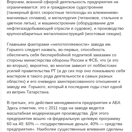
Впрочем, военной сферой деятельность предприятия не
ограничивается: это и гражданское судостроение
(танкерный флот, скоростные теплоходы из алюминиево-
магниевых сплавов), и металлургия (титановое, стальное и
цветное литье), и машиностроение (оборудование для
нефтегазодобывающей отрасли и судовое), и производство
крупногабаритных металлоконструкций (мостовые секции).
Главными факторами «непотопляемости» завода им.
Горького следует назвать, во-первых, способность
обеспечить себя бесперебойной подпиткой заказами со
стороны министерства обороны России и ФСБ, что (и это
во-вторых), вероятно, во многом зависит от лоббистских
усилий правительства РТ (а до сих пор оно показывало себя
мастером в такого рода деятельности в самых разных
областях) и его очевидно заинтересованного отношения к
заводу им. Горького, который в последние годы стал одной
из витрин Татарстана.
В-третьих, это действия менеджмента предприятия и АБХ.
Здесь отметим, что с 2011 года на заводе ведется
масштабная модернизация производства. Для этого
предприятие вошло «в федеральную целевую программу
60 на 40: 60% — государственные деньги, 40% — средства
предприятия». Наиболее существенные вливания сделаны