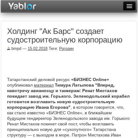
Разместить статью
Войти
Холдинг "Ак Барс" создает
Неделя
судостроительную корпорацию
Месяц
bmpd
—
15.02.2018
Теги:
Рогозин
Рейтинги
Архив
Татарстанский деловой ресурс
«БИЗНЕС Online»
Фототоп
опубликовал
материал
Тимура Латыпова "Вперед,
навстречу авианосцу и танкерам: Ренат Мистахов
Видеотоп
покидает завод им. Горького. Зеленодольский корабел
готовится возглавить новую судостроительную
корпорацию Ивана Егорова"
, в котором говорится, что,
как стало известно «БИЗНЕС Online», в ближайшем
будущем гендиректор Зеленодольского завода им. Горького
Ренат Мистахов покинет свой пост, чтобы возглавить
принципиально новую для «сухопутного» Татарстана
структуру — с выходом в море. Патрон Мистахова Иван