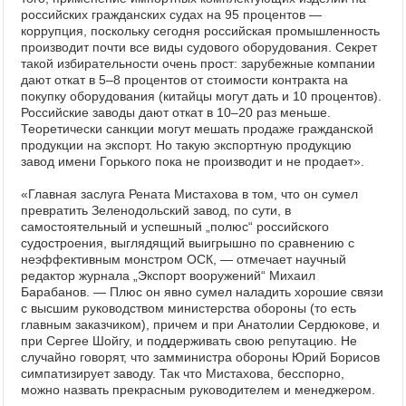
российских гражданских судах на 95 процентов —
коррупция, поскольку сегодня российская промышленность
производит почти все виды судового оборудования. Секрет
такой избирательности очень прост: зарубежные компании
дают откат в 5–8 процентов от стоимости контракта на
покупку оборудования (китайцы могут дать и 10 процентов).
Российские заводы дают откат в 10–20 раз меньше.
Теоретически санкции могут мешать продаже гражданской
продукции на экспорт. Но такую экспортную продукцию
завод имени Горького пока не производит и не продает».
«Главная заслуга Рената Мистахова в том, что он сумел
превратить Зеленодольский завод, по сути, в
самостоятельный и успешный „полюс“ российского
судостроения, выглядящий выигрышно по сравнению с
неэффективным монстром ОСК, — отмечает научный
редактор журнала „Экспорт вооружений“ Михаил
Барабанов. — Плюс он явно сумел наладить хорошие связи
с высшим руководством министерства обороны (то есть
главным заказчиком), причем и при Анатолии Сердюкове, и
при Сергее Шойгу, и поддерживать свою репутацию. Не
случайно говорят, что замминистра обороны Юрий Борисов
симпатизирует заводу. Так что Мистахова, бесспорно,
можно назвать прекрасным руководителем и менеджером.