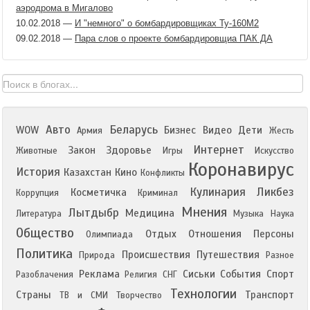
аэродрома в Мигалово
10.02.2018
—
И "немного" о бомбардировщиках Ту-160М2
09.02.2018
—
Пара слов о проекте бомбардировщиа ПАК ДА
Авто
Беларусь
WOW
Бизнес
Видео
Дети
Армия
Жесть
Интернет
Закон
Здоровье
Животные
Игры
Искусство
Коронавирус
История
Казахстан
Кино
Конфликты
Кулинария
Ликбез
Косметичка
Коррупция
Криминал
Мнения
Лытдыбр
Медицина
Литература
Музыка
Наука
Общество
Отдых
Отношения
Персоны
Олимпиада
Политика
Происшествия
Путешествия
Природа
Разное
Реклама
Сиськи
События
Спорт
Разоблачения
Религия
СНГ
Технологии
Страны
Транспорт
ТВ и СМИ
Творчество