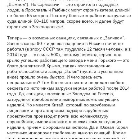
„Вымпел“). Но сормовичи — это строители подводных
лодок, а Ярославль и Рыбинск могут строить катера длиной
не более 55 метров. Поэтому боевые корабли и патрульные
суда длиной 60–110 метров, скорее всего, и далее будут
строиться в Зеленодольске.
Теперь — о возможных санкциях, связанных с „Заливом“.
Завод с конца 90-х и до возвращения в Россию почти не
работал (в эпоху СССР там трудились 12 тысяч человек, а в
2014 году — от силы 500), поэтому переход керчан под
крыло успешно работающего завода имени Горького — это
благо для жителей Крыма, так как восстановление
работоспособности завода „Залив“ (пусть и в усеченном
виде) прошло очень быстро. И чего здесь есть
неправильного? Тем более что никто и не делал особого
секрета по источникам загрузки керчан работой после 2014
года. Да, санкции, наложенные Западом на Россию,
затрудняют приобретение импортных комплектующих
изделий. Но имеется Китай, который по зарубежным
лицензиям и при авторском надзоре зарубежных
проектантов производит почти всю номенклатуру
европейских, американских и японских комплектующих
изделий, причем с хорошим качеством. Да и Южная Корея
частенько игнорирует требования чьих-то санкций. Кроме
того, применение импортных комплектующих изделий на