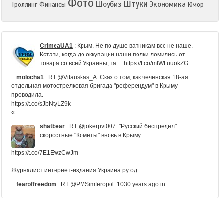
Фото
Штуки
Шоубиз
Экономика
Троллинг
Финансы
Юмор
CrimeaUA1
:
Крым. Не по душе ватникам все не наше.
Кстати, когда до оккупации наши полки ломились от
товара со всей Украины, та… https://t.co/mfWLuuokZG
molocha1
:
RT @Vitauskas_A: Сказ о том, как чеченская 18-ая
отдельная мотострелковая бригада "референдум" в Крыму
проводила.
https://t.co/sJbNtyLZ9k
«…
shatbear
:
RT @jokerpvt007: "Русский беспредел":
скоростные "Кометы" вновь в Крыму
https://t.co/7E1EwzCwJm
Журналист интернет-издания Украина.ру од…
fearoffreedom
:
RT @PMSimferopol: 1030 years ago in
#Chersonesos [#Crimea
52maf
:
@GazetaRu Они все-таки сделали батут, как советовал
Рогозин?
А как же Роскосмос теперь будет зарабатывать?