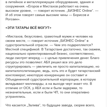
в литейное и металлорежущее оборудование, здания и
сооружения. «Егоров и Мистахов работают на очень
высоком уровне, — говорит источник. „БИЗНЕС Online“. —
И об этом говорят самые высокие чины — Борисов и
Рогозин».
«ЭТИ ТАТАРЫ ВСЁ МОГУТ»
«Мистахов, безусловно, грамотный мужик и человек на
своем месте, — говорит источник „БИЗНЕС Online“ в
судостроительной отрасли. — Чем это подкрепляется?
Местной спецификой. В Татарстане достаточно, так скажем,
национально ориентированный бизнес, соответственно,
люди смотрят вперед — с целью привлечения денег. Благо
ресурсы это позволяют. АБХ решил все это дело
структурировать — увеличить не просто капитализацию, но
капиталополитизацию, ведь, хоть это и будет татарстанский
конгломерат, некоторую конкуренцию он составит и
Объединенной судостроительной корпорации, в которую
вкладывают миллиарды, а на выходе черт знает что. В
отличие от ОСК, у АБХ если и были задержки, то
незначительные, если и были ЧП, то они оперативно
устранялись.
Что касается „Залива“, то будущее завода, скорее всего,