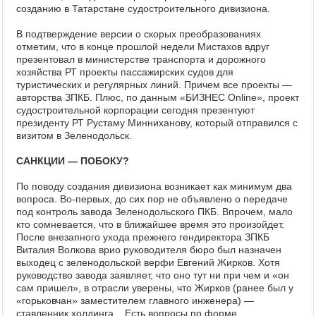
созданию в Татарстане судостроительного дивизиона.
В подтверждение версии о скорых преобразованиях
отметим, что в конце прошлой недели Мистахов вдруг
презентовал в министерстве транспорта и дорожного
хозяйства РТ проекты пассажирских судов для
туристических и регулярных линий. Причем все проекты —
авторства ЗПКБ. Плюс, по данным «БИЗНЕС Online», проект
судостроительной корпорации сегодня презентуют
президенту РТ Рустаму Минниханову, который отправился с
визитом в Зеленодольск.
САНКЦИИ — ПОБОКУ?
По поводу создания дивизиона возникает как минимум два
вопроса. Во-первых, до сих пор не объявлено о передаче
под контроль завода Зеленодольского ПКБ. Впрочем, мало
кто сомневается, что в ближайшее время это произойдет.
После внезапного ухода прежнего гендиректора ЗПКБ
Виталия Волкова врио руководителя бюро был назначен
выходец с зеленодольской верфи Евгений Жирков. Хотя
руководство завода заявляет, что оно тут ни при чем и «он
сам пришел», в отрасли уверены, что Жирков (ранее был у
«горьковчан» заместителем главного инженера) —
ставленник холдинга... Есть вопросы по форме