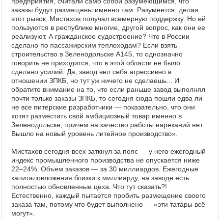
предприятия, считали само собой разумеющимся, что
заказы будут размещены именно там. Разумеется, делая
этот рывок, Мистахов получал всемерную поддержку. Но ей
пользуются в республике многие, другой вопрос, как они ее
реализуют. А гражданское судостроение? Что в России
сделано по пассажирским теплоходам? Если взять
строительство в Зеленодольске А145, то однозначно
говорить не приходится, что в этой области не было
сделано усилий. Да, завод вел себя агрессивно в
отношении ЗПКБ, но тут уж ничего не сделаешь... И
обратите внимание на то, что если раньше завод выполнял
почти только заказы ЗПКБ, то сегодня сюда пошли едва ли
не все питерские разработчики — показательно, что они
хотят разместить свой амбициозный товар именно в
Зеленодольске, причем на качество работы нареканий нет.
Вышло на новый уровень литейное производство».
Мистахов сегодня всех заткнул за пояс — у него ежегодный
индекс промышленного производства не опускается ниже
22–24%. Объем заказов — за 30 миллиардов. Ежегодные
капиталовложения близки к миллиарду, на заводе есть
полностью обновленные цеха. Что тут сказать?!
Естественно, каждый пытается пробить размещение своего
заказа там, потому что будет выполнено — «эти татары всё
могут».