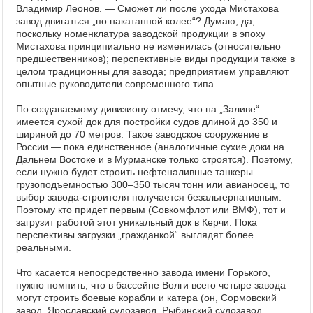
Владимир Леонов. — Сможет ли после ухода Мистахова
завод двигаться „по накатанной колее“? Думаю, да,
поскольку номенклатура заводской продукции в эпоху
Мистахова принципиально не изменилась (относительно
предшественников); перспективные виды продукции также в
целом традиционны для завода; предприятием управляют
опытные руководители современного типа.
По создаваемому дивизиону отмечу, что на „Заливе“
имеется сухой док для постройки судов длиной до 350 и
шириной до 70 метров. Такое заводское сооружение в
России — пока единственное (аналогичные сухие доки на
Дальнем Востоке и в Мурманске только строятся). Поэтому,
если нужно будет строить нефтеналивные танкеры
грузоподъемностью 300–350 тысяч тонн или авианосец, то
выбор завода-строителя получается безальтернативным.
Поэтому кто придет первым (Совкомфлот или ВМФ), тот и
загрузит работой этот уникальный док в Керчи. Пока
перспективы загрузки „гражданкой“ выглядят более
реальными.
Что касается непосредственно завода имени Горького,
нужно помнить, что в бассейне Волги всего четыре завода
могут строить боевые корабли и катера (он, Сормовский
завод, Ярославский судозавод, Рыбинский судозавод