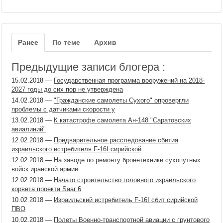
Ранее
По теме
Архив
Предыдущие записи блогера :
15.02.2018
—
Государственная программа вооружений на 2018-
2027 годы до сих пор не утверждена
14.02.2018
—
"Гражданские самолеты Сухого" опровергли
проблемы с датчиками скорости у
13.02.2018
—
К катастрофе самолета Ан-148 "Саратовских
авиалиний"
12.02.2018
—
Предварительное расследование сбития
израильского истребителя F-16I сирийской
12.02.2018
—
На заводе по ремонту бронетехники сухопутных
войск иранской армии
12.02.2018
—
Начато строительство головного израильского
корвета проекта Saar 6
10.02.2018
—
Израильский истребитель F-16I сбит сирийской
ПВО
10.02.2018
—
Полеты Военно-транспортной авиации с грунтового