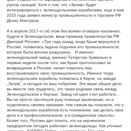
угроза санкций. Хотя о том, что «Залив» будет
интегрироваться с зеленодольскими корабелами, еще в мае
2015 года заявил министр промышленности и торговли РФ
Денис Мантуров.
А в апреле 2017-го об этом без всяких оговорок напомнил,
будучи в Зеленодольске, вице-премьер правительства РФ
Дмитрий Рогозин: «Три года назад, когда Крым вернулся в
Россию, появилась задача подъема его промышленности,
которая была вполне разрушена... И именно
зеленодольский завод, именно Татарстан буквально в
первые недели после того, как Крым проголосовал за
возвращение в Россию, начал помогать ему
восстанавливать свою промышленность. Именно тогда
зеленодольские корабелы появились в Керчи, на заводе
„Залив“, и сегодня он ваш побратим. Это ваше общее дело,
вы вместе там трудитесь, это такая родовая связь между
Зеленодольском и Керчью. Завод сегодня стал работать ...
Вы не просто протянули руку помощи крымчанам, но и
поделились своими заказами, тем самым вы показали, что у
зеленодольских корабелов есть понимание, как делать свое
дело и в профессиональном, и в гражданском смысле».
Более того, Рогозин дал понять, что на керченском
предприятии сегодня работают зеленодольцы. Как уточнил