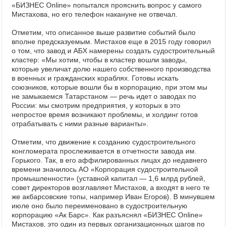
«БИЗНЕС Online» попытался прояснить вопрос у самого
Мистахова, но его телефон накануне не отвечал.
Отметим, что описанное выше развитие событий было
вполне предсказуемым. Мистахов еще в 2015 году говорил
о том, что завод и АБХ намерены создать судостроительный
кластер: «Мы хотим, чтобы в кластер вошли заводы,
которые увеличат долю нашего собственного производства
в военных и гражданских кораблях. Готовы искать
союзников, которые вошли бы в корпорацию, при этом мы
не замыкаемся Татарстаном — речь идет о заводах по
России: мы смотрим предприятия, у которых в это
непростое время возникают проблемы, и холдинг готов
отрабатывать с ними разные варианты».
Отметим, что движение к созданию судостроительного
конгломерата прослеживается в отчетности завода им.
Горького. Так, в его аффилированных лицах до недавнего
времени значилось АО «Корпорация судостроительной
промышленности» (уставной капитал — 1,6 млрд рублей,
совет директоров возглавляет Мистахов, а входят в него те
же акбарсовские топы, например Иван Егоров). В минувшем
июле оно было переименовано в судостроительную
корпорацию «Ак Барс». Как разъяснял «БИЗНЕС Online»
Мистахов, это один из первых организационных шагов по