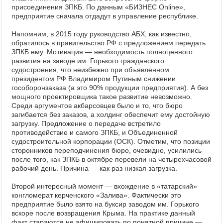
присоединения ЗПКБ. По данным «БИЗНЕС Online»,
предприятие сначала отдадут в управление республике.
Напомним, в 2015 году руководство АБХ, как известно,
обратилось в правительство РФ с предложением передать
ЗПКБ ему. Мотивация — необходимость полноценного
развития на заводе им. Горького гражданского
судостроения, что неизбежно при объявленном
президентом РФ Владимиром Путиным снижении
гособоронзаказа (а это 90% продукции предприятия). А без
мощного проектировщика такое развитие невозможно.
Среди аргументов акбарсовцев было и то, что бюро
загибается без заказов, а холдинг обеспечит ему достойную
загрузку. Предложение о передаче встретило
противодействие и самого ЗПКБ, и Объединенной
судостроительной корпорации (ОСК). Отметим, что позиции
сторонников переподчинения бюро, очевидно, усилились
после того, как ЗПКБ в октябре перевели на четырехчасовой
рабочий день. Причина — как раз низкая загрузка.
Второй интересный момент — вхождение в «татарский»
конгломерат керченского «Залива». Фактически это
предприятие было взято на буксир заводом им. Горького
вскоре после возвращения Крыма. На практике данный
факт стараются не афишировать по понятной причине —