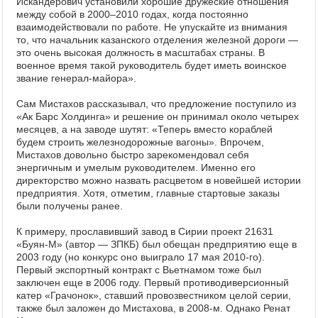
Искандерович установили хорошие дружеские отношения
между собой в 2000–2010 годах, когда постоянно
взаимодействовали по работе. Не упускайте из внимания
то, что начальник казанского отделения железной дороги —
это очень высокая должность в масштабах страны. В
военное время такой руководитель будет иметь воинское
звание генерал-майора».
Сам Мистахов рассказывал, что предложение поступило из
«Ак Барс Холдинга» и решение он принимал около четырех
месяцев, а на заводе шутят: «Теперь вместо кораблей
будем строить железнодорожные вагоны». Впрочем,
Мистахов довольно быстро зарекомендовал себя
энергичным и умелым руководителем. Именно его
директорство можно назвать расцветом в новейшей истории
предприятия. Хотя, отметим, главные стартовые заказы
были получены ранее.
К примеру, прославивший завод в Сирии проект 21631
«Буян-М» (автор — ЗПКБ) был обещан предприятию еще в
2003 году (но конкурс оно выиграло 17 мая 2010-го).
Первый экспортный контракт с Вьетнамом тоже был
заключен еще в 2006 году. Первый противодиверсионный
катер «Грачонок», ставший провозвестником целой серии,
также был заложен до Мистахова, в 2008-м. Однако Ренат