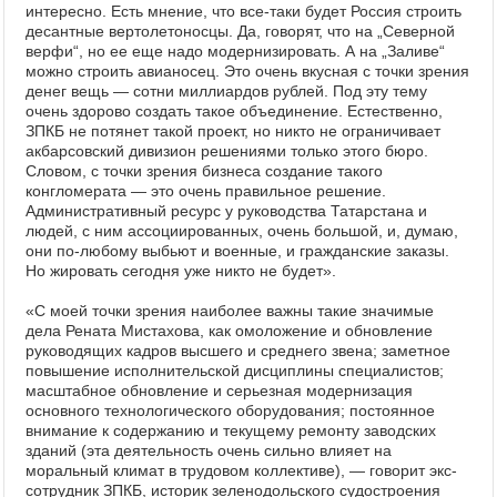
интересно. Есть мнение, что все-таки будет Россия строить
десантные вертолетоносцы. Да, говорят, что на „Северной
верфи“, но ее еще надо модернизировать. А на „Заливе“
можно строить авианосец. Это очень вкусная с точки зрения
денег вещь — сотни миллиардов рублей. Под эту тему
очень здорово создать такое объединение. Естественно,
ЗПКБ не потянет такой проект, но никто не ограничивает
акбарсовский дивизион решениями только этого бюро.
Словом, с точки зрения бизнеса создание такого
конгломерата — это очень правильное решение.
Административный ресурс у руководства Татарстана и
людей, с ним ассоциированных, очень большой, и, думаю,
они по-любому выбьют и военные, и гражданские заказы.
Но жировать сегодня уже никто не будет».
«С моей точки зрения наиболее важны такие значимые
дела Рената Мистахова, как омоложение и обновление
руководящих кадров высшего и среднего звена; заметное
повышение исполнительской дисциплины специалистов;
масштабное обновление и серьезная модернизация
основного технологического оборудования; постоянное
внимание к содержанию и текущему ремонту заводских
зданий (эта деятельность очень сильно влияет на
моральный климат в трудовом коллективе), — говорит экс-
сотрудник ЗПКБ, историк зеленодольского судостроения