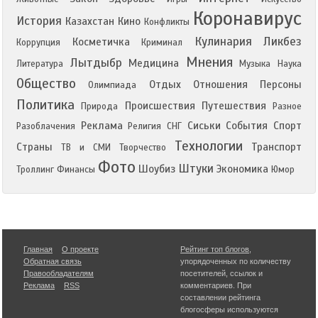
Коронавирус
История
Казахстан
Кино
Конфликты
Кулинария
Ликбез
Косметичка
Коррупция
Криминал
Мнения
Лытдыбр
Медицина
Литература
Музыка
Наука
Общество
Отдых
Отношения
Персоны
Олимпиада
Политика
Происшествия
Путешествия
Природа
Разное
Реклама
Сиськи
События
Спорт
Разоблачения
Религия
СНГ
Технологии
Страны
Транспорт
ТВ и СМИ
Творчество
Фото
Штуки
Шоубиз
Экономика
Троллинг
Финансы
Юмор
Главная
О проекте
Рейтинг топ блогов
,
Обратная связь
упорядоченных по количеству
Правообладателям
посетителей, ссылок и
Реклама
RSS
комментариев. При
составлении рейтинга
блогосферы используются