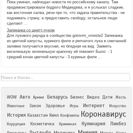
Пока ужинал, наблюдал новости по российскому каналу. Там
продемонстрировали бодрого Медведева, и я услыхал сладкие,
как восточная халва, речи про то, что задача правительства - не
поднимать страну, а предоставить свободу, остальное люди
сделают ...
Запеканка со шнитт-луком
Для лукового раунда в сообществе gotovim_vmeste2 Запеканка
из цветной капусты, куриного филе и репчатого лука в сметанной
заливке получается вкусная, но бледная на вид. Заиметь
веселенькую зелененькую крапочку ей поможет Было: - 1
средний кочан цветной капусты - 3 куриных филе ...
Авто
Беларусь
WOW
Бизнес
Видео
Дети
Армия
Жесть
Интернет
Закон
Здоровье
Животные
Игры
Искусство
Коронавирус
История
Казахстан
Кино
Конфликты
Кулинария
Ликбез
Косметичка
Коррупция
Криминал
Мнения
Лытдыбр
Медицина