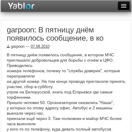
Разместить статью
Войти
garpoon: В пятницу днём
Неделя
появилось сообщение, в ко
Месяц
garpoon
—
07.08.2010
Рейтинги
В пятницу днём появилось сообщение, в котором МЧС
приглашало добровольцев для борьбы с огнём в ЦФО.
Архив
Приводились
номера телефонов, почему то "службы доверия", которые
переправляли
Фототоп
на другой номер. На том конце провода пригласили принять
участие, сбор в субботу
Видеотоп
утром на Белорусской, ехать под Егорьевск где самые
торфянники.
Пришло человек 50. Организатором оказались "Наши",
у которых по этому адресу офис. Автобус и 2 машины
выехали через час,
приехали ещё через 3. Там полковник и майор МЧС более
часа выясняли
у кого-то по телефону, куда девать полный автобусов