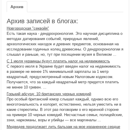
Архив
Архив записей в блогах:
Новгородская "секвойя"
Есть такая наука - дендрохронология. Это научная дисциплина о
методах датирования событий, природных явлений,
археологических находок и древних предметов, основанная на
исследовании годичных колец древесины. О дендрохронологии я
слышал и раньше, но, тут при посещении музея в Великом ...
С 1 июля украинцы будут платить налог на недвижимость
С первого июля в Украине будет введен налог на недвижимость
в размере не менее 1% минимальной зарплаты за 1 метр
квадратный, предусмотренный новым Налоговым кодексом.
Получается, что за каждый квадратный метр придется платить
не менее 10 гривен. ...
Горький абсурд: 10 британских черных комедий
Про особый британский юмор слышал каждый, однако всю его
многотональность и колорит, естественно, нельзя уместить ни в
какие стереотипы. В этот раз поговорим о его мрачной стороне
на примере 10 черных комедий. Несчастные семьи, полицейские,
зэки, наркоманы, воры и убийцы — все маргиналы ...
Медведев продолжает лить бальзам на мое израненное сердце