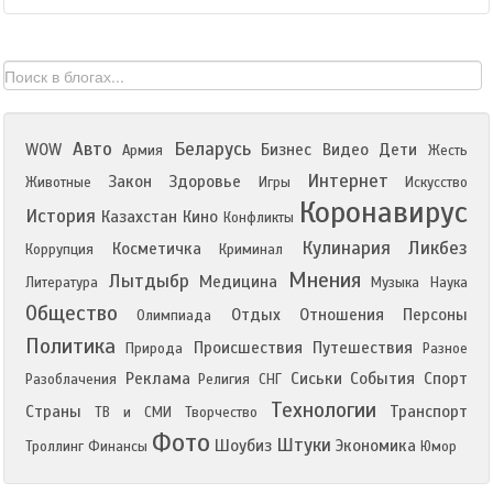
Авто
Беларусь
WOW
Бизнес
Видео
Дети
Армия
Жесть
Интернет
Закон
Здоровье
Животные
Игры
Искусство
Коронавирус
История
Казахстан
Кино
Конфликты
Кулинария
Ликбез
Косметичка
Коррупция
Криминал
Мнения
Лытдыбр
Медицина
Литература
Музыка
Наука
Общество
Отдых
Отношения
Персоны
Олимпиада
Политика
Происшествия
Путешествия
Природа
Разное
Реклама
Сиськи
События
Спорт
Разоблачения
Религия
СНГ
Технологии
Страны
Транспорт
ТВ и СМИ
Творчество
Фото
Штуки
Шоубиз
Экономика
Троллинг
Финансы
Юмор