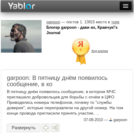
Разместить статью
Войти
garpoon
— постов 1. 13915 место в
топе
Блогер garpoon - дави их, Кравчук!'s
Неделя
Journal
Месяц
Код кнопки
Рейтинги
Архив
garpoon: В пятницу днём появилось
Фототоп
сообщение, в ко
Видеотоп
В пятницу днём появилось сообщение, в котором МЧС
приглашало добровольцев для борьбы с огнём в ЦФО.
Приводились номера телефонов, почему то "службы
доверия", которые переправляли на другой номер. На том
конце провода пригласили принять участие, ...
07-08-2010
—
garpoon
Развернуть