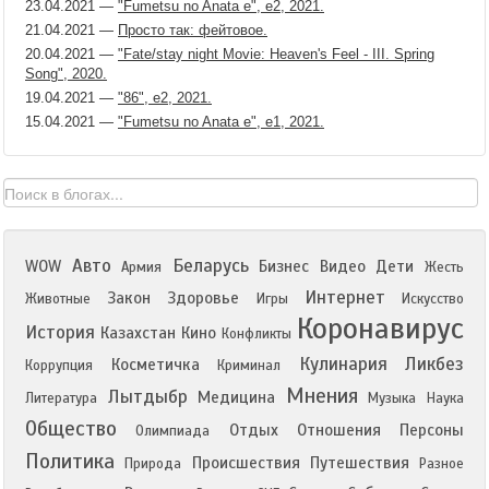
23.04.2021
—
"Fumetsu no Anata e", е2, 2021.
21.04.2021
—
Просто так: фейтовое.
20.04.2021
—
"Fate/stay night Movie: Heaven's Feel - III. Spring
Song", 2020.
19.04.2021
—
"86", е2, 2021.
15.04.2021
—
"Fumetsu no Anata e", е1, 2021.
Авто
Беларусь
WOW
Бизнес
Видео
Дети
Армия
Жесть
Интернет
Закон
Здоровье
Животные
Игры
Искусство
Коронавирус
История
Казахстан
Кино
Конфликты
Кулинария
Ликбез
Косметичка
Коррупция
Криминал
Мнения
Лытдыбр
Медицина
Литература
Музыка
Наука
Общество
Отдых
Отношения
Персоны
Олимпиада
Политика
Происшествия
Путешествия
Природа
Разное