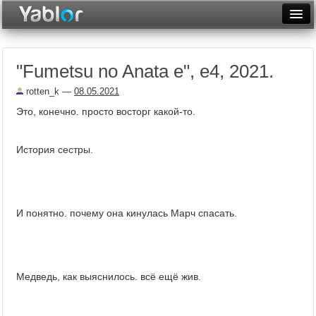
Разместить статью
Войти
"Fumetsu no Anata e", е4, 2021.
Неделя
rotten_k
—
08.05.2021
Месяц
Это, конечно. просто восторг какой-то.
Рейтинги
История сестры.
Архив
Фототоп
Видеотоп
И понятно. почему она кинулась Марч спасать.
Медведь, как выяснилось. всё ещё жив.