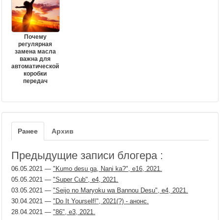
Почему
регулярная
замена масла
важна для
автоматической
коробки
передач
Ранее
Архив
Предыдущие записи блогера :
06.05.2021
—
"Kumo desu ga, Nani ka?", е16, 2021.
05.05.2021
—
"Super Cub", e4, 2021.
03.05.2021
—
"Seijo no Maryoku wa Bannou Desu", е4, 2021.
30.04.2021
—
"Do It Yourself!", 2021(?) - анонс.
28.04.2021
—
"86", е3, 2021.