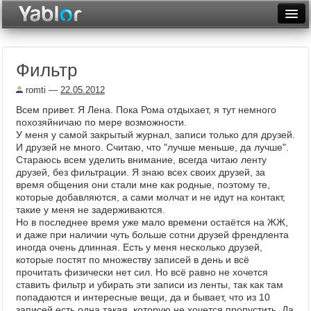
Разместить статью
Войти
Фильтр
Неделя
romti
—
22.05.2012
Месяц
Всем привет. Я Лена. Пока Рома отдыхает, я тут немного
похозяйничаю по мере возможности.
Рейтинги
У меня у самой закрытый журнал, записи только для друзей.
И друзей не много. Считаю, что "лучше меньше, да лучше".
Архив
Стараюсь всем уделить внимание, всегда читаю ленту
друзей, без фильтрации. Я знаю всех своих друзей, за
Фототоп
время общения они стали мне как родные, поэтому те,
которые добавляются, а сами молчат и не идут на контакт,
Видеотоп
такие у меня не задерживаются.
Но в последнее время уже мало времени остаётся на ЖЖ,
и даже при наличии чуть больше сотни друзей френдлента
иногда очень длинная. Есть у меня несколько друзей,
которые постят по множеству записей в день и всё
прочитать физически нет сил. Но всё равно не хочется
ставить фильтр и убирать эти записи из ленты, так как там
попадаются и интересные вещи, да и бывает, что из 10
записей есть одна такая, которую не хочется пропустить. Да