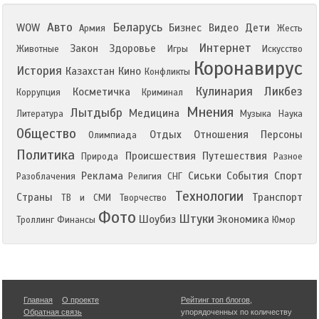
Авто
Беларусь
WOW
Бизнес
Видео
Дети
Армия
Жесть
Интернет
Закон
Здоровье
Животные
Игры
Искусство
Коронавирус
История
Казахстан
Кино
Конфликты
Кулинария
Ликбез
Косметичка
Коррупция
Криминал
Мнения
Лытдыбр
Медицина
Литература
Музыка
Наука
Общество
Отдых
Отношения
Персоны
Олимпиада
Политика
Происшествия
Путешествия
Природа
Разное
Реклама
Сиськи
События
Спорт
Разоблачения
Религия
СНГ
Технологии
Страны
Транспорт
ТВ и СМИ
Творчество
Фото
Штуки
Шоубиз
Экономика
Троллинг
Финансы
Юмор
Главная
О проекте
Рейтинг топ блогов
,
Обратная связь
упорядоченных по количеству