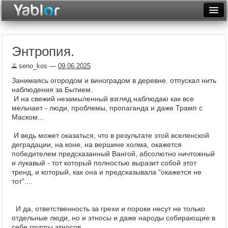
Разместить статью
Войти
Энтропия.
Неделя
seno_kos
—
09.06.2025
Месяц
Занимаясь огородом и виноградом в деревне. отпускал нить
наблюдения за Бытием.
Рейтинги
И на свежий незамыленный взгляд наблюдаю как все
мельчает - люди, проблемы, пропаганда и даже Трамп с
Архив
Маском...
Фототоп
И ведь может оказаться, что в результате этой вселенской
деградации, на коне, на вершине холма, окажется
Видеотоп
победителем предсказанный Вангой, абсолютно ничтожный
и лукавый - тот который полностью выразит собой этот
тренд, и который, как она и предсказывала "окажется не
тот"....
И да, ответственность за грехи и пороки несут не только
отдельные люди, но и этносы и даже народы собирающие в
себе группы этносов.