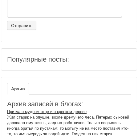
Популярные посты:
Архив
Архив записей в блогах:
Притча о мудром отце и о крепком дереве
Жил старик на опушке, возле дремучего леса. Пятерых сыновей
даровала ему жизнь, ладных работников. Только ссорились
иногда братья по пустякам: то мотыгу не на место поставил кто-
то, то чья очередь за водой идти. Глядел на них старик ...