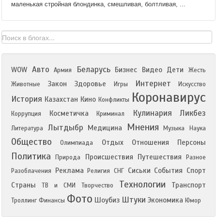
маленькая стройная блондинка, смешливая, болтливая, ...
Авто
Беларусь
WOW
Бизнес
Видео
Дети
Армия
Жесть
Интернет
Закон
Здоровье
Животные
Игры
Искусство
Коронавирус
История
Казахстан
Кино
Конфликты
Кулинария
Ликбез
Косметичка
Коррупция
Криминал
Мнения
Лытдыбр
Медицина
Литература
Музыка
Наука
Общество
Отдых
Отношения
Персоны
Олимпиада
Политика
Происшествия
Путешествия
Природа
Разное
Реклама
Сиськи
События
Спорт
Разоблачения
Религия
СНГ
Технологии
Страны
Транспорт
ТВ и СМИ
Творчество
Фото
Штуки
Шоубиз
Экономика
Троллинг
Финансы
Юмор