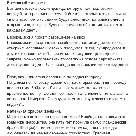
Внезапный экспромт
Вот шепетовская ходит девица, которую нам подложили
царицей, которая очень сосулей боится, которые могут с крыши
свалиться, поэтому здания будут сноситься, которые помнили
старые лица, которые будут в кошмарах ей сниться за то, что
вандалам даёт ...
Еврокомиссия просит разрешение на ввоз
Еврокомиссия предлагает возобновить поставки деликатесов,
отборных молочных и мясных продуктов, жира, субпродуктов и
других товаров. «Чтобы вернуться к ситуации до введения
запрета, можно возобновить торговлю на основе сертификата,
действующего для ЕС, и проведения инспекции импортирующей
...
Прогулка бывшего киеявлянина по родному городу
Погуляем по Печерску. Давайте я, как старый кевлянин проведу
вас по нему. Зайдем в Липки - посмотрим где жило все
правительство. Тут до сих пор тихо и так спокойно, не так как на
остальном Печерске. Свернули за угол с Грушевского и что мы
видим? ...
маленькая храбрая женщина
Мартина меня конечно поразила вчера! Вообще, нас связывают
годы уже знакомства, она пять лет прожила самбо (гражданский
брак в Швеции) с племянником моего мужа, я все эти годы
любовалась на нее на семейных торжествах. Красивая