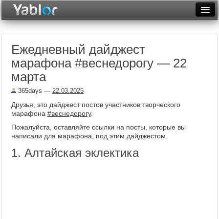
Разместить статью
Войти
Ежедневный дайджест
Неделя
марафона #веснедорогу — 22
Месяц
марта
Рейтинги
365days
—
22.03.2025
Друзья, это дайджест постов участников творческого
Архив
марафона
#веснедорогу
.
Фототоп
Пожалуйста, оставляйте ссылки на посты, которые вы
написали для марафона, под этим дайджестом.
Видеотоп
1. Алтайская эклектика