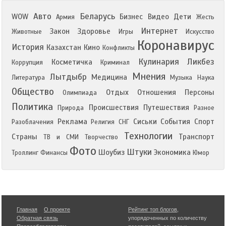
Авто
Беларусь
WOW
Бизнес
Видео
Дети
Армия
Жесть
Интернет
Закон
Здоровье
Животные
Игры
Искусство
Коронавирус
История
Казахстан
Кино
Конфликты
Кулинария
Ликбез
Косметичка
Коррупция
Криминал
Мнения
Лытдыбр
Медицина
Литература
Музыка
Наука
Общество
Отдых
Отношения
Персоны
Олимпиада
Политика
Происшествия
Путешествия
Природа
Разное
Реклама
Сиськи
События
Спорт
Разоблачения
Религия
СНГ
Технологии
Страны
Транспорт
ТВ и СМИ
Творчество
Фото
Штуки
Шоубиз
Экономика
Троллинг
Финансы
Юмор
Главная
О проекте
Рейтинг топ блогов
,
Обратная связь
упорядоченных по количеству