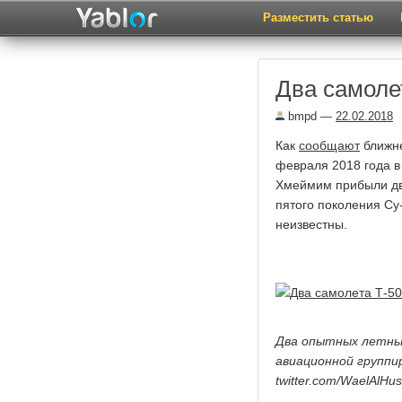
Разместить статью
Два самоле
bmpd
—
22.02.2018
Как
сообщают
ближне
февраля 2018 года в
Хмеймим прибыли два
пятого поколения Су
неизвестны.
Два опытных летных
авиационной группир
twitter.com/WaelAlHus