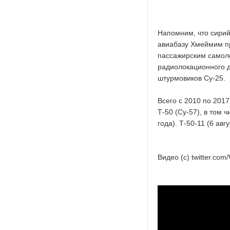
Напомним, что сири
авиабазу Хмеймим п
пассажирским самоле
радиолокационного д
штурмовиков Су-25.
Всего с 2010 по 201
Т-50 (Су-57), в том 
года). Т-50-11 (6 авг
Видео (с) twitter.com/