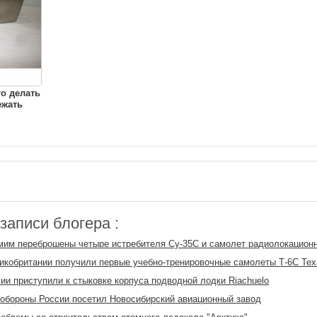
о делать
ежать
аписи блогера :
им переброшены четыре истребителя Су-35С и самолет радиолокацион
кобритании получили первые учебно-тренировочные самолеты Т-6С Texa
ии приступили к стыковке корпуса подводной лодки Riachuelo
обороны России посетил Новосибирский авиационный завод