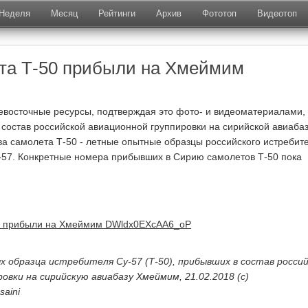
Неделя
Месяц
Рейтинги
Архив
Фототоп
Видеотоп
та Т-50 прибыли на Хмеймим
восточные ресурсы, подтверждая это фото- и видеоматериалами,
 состав российской авиационной группировки на сирийской авиаба
 самолета Т-50 - летные опытные образцы российского истребит
-57. Конкретные номера прибывших в Сирию самолетов Т-50 пока
 образца истребителя Су-57 (Т-50), прибывших в состав росси
овки на сирийскую авиабазу Хмеймим, 21.02.2018 (с)
saini