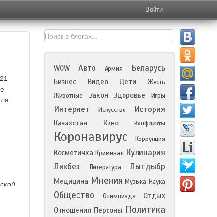
Войти
Авто
Беларусь
WOW
Армия
 21
Бизнес
Видео
Дети
Жесть
зе
Закон
Здоровье
Животные
Игры
еля
Интернет
История
Искусство
Казахстан
Кино
Конфликты
Коронавирус
Коррупция
Кулинария
Косметичка
Криминал
Ликбез
Лытдыбр
Литература
Мнения
Медицина
Музыка
Наука
йской
Общество
Отдых
Олимпиада
Политика
Отношения
Персоны