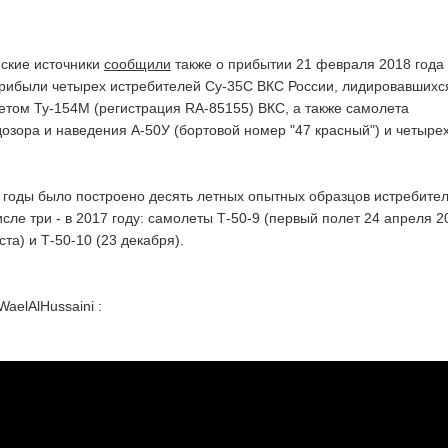
йские источники
сообщили
также о прибытии 21 февраля 2018 года
рибыли четырех истребителей Су-35С ВКС России, лидировавшихс
том Ту-154М (регистрация RA-85155) ВКС, а также самолета
озора и наведения А-50У (бортовой номер "47 красный") и четыре
7 годы было построено десять летных опытных образцов истребите
числе три - в 2017 году: самолеты Т-50-9 (первый полет 24 апреля 2
уста) и Т-50-10 (23 декабря).
WaelAlHussaini :