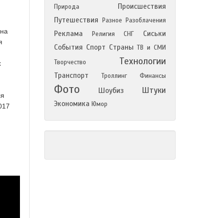
Происшествия
Природа
Путешествия
Разное
Разоблачения
 на
Реклама
Сиськи
Религия
СНГ
я
События
Спорт
Страны
ТВ и СМИ
Технологии
Творчество
х
Транспорт
Троллинг
Финансы
Фото
Штуки
Шоубиз
ля
Экономика
Юмор
017