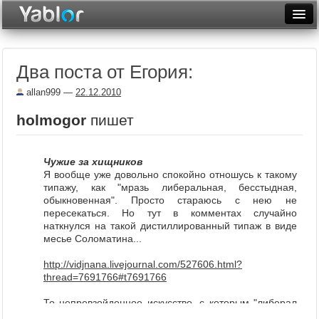
Разместить статью
Войти
Два поста от Егория:
Неделя
allan999
—
22.12.2010
Месяц
holmogor
пишет
Рейтинги
Архив
Чужие за хищников
Я вообще уже довольно спокойно отношусь к такому
Фототоп
типажу, как "мразь либеральная, бесстыдная,
обыкновенная". Просто стараюсь с нею не
пересекаться. Но тут в комментах случайно
Видеотоп
наткнулся на такой дистиллированный типаж в виде
месье Соломатина...
http://vidjnana.livejournal.com/527
606.html?
thread=7691766#t7691766
То непревзойденное искусство, с которым "либерал
идеалист" умеет метаться между требованиями