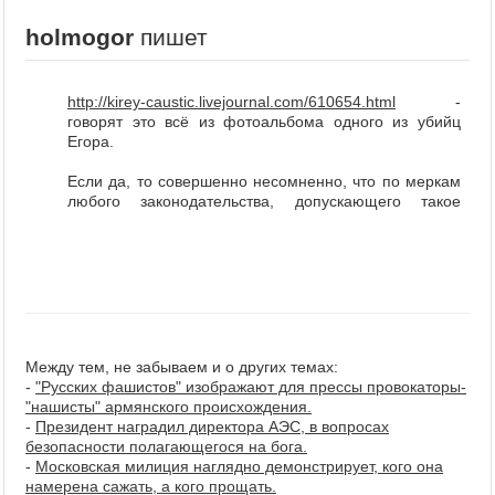
наказать всех убийц Кашина, начиная с Суркова по
holmogor
пишет
списку, и целованием сапог обнаглевшего от
безнаказанности коррумпированного следака,
отпускающего убийц конкретных и неиллюзорных, не
может не поражать...
http://kirey-caustic.livejournal.com/61
0654.html
-
говорят это всё из фотоальбома одного из убийц
Ну и "драка повлекшая смертельный исход" (об
Егора.
умышленном убийстве с ограблением).
Если да, то совершенно несомненно, что по меркам
Это какая-то другая порода живых существ.
любого законодательства, допускающего такое
понятие, это hate-crime.
Инопланетяне...
отпечатано
постоксероксом
Оригинал поста
отпечатано
постоксероксом
Оригинал поста
Между тем, не забываем и о других темах:
-
"Русских фашистов" изображают для прессы провокаторы-
"нашисты" армянского происхождения.
-
Президент наградил директора АЭС, в вопросах
безопасности полагающегося на бога.
-
Московская милиция наглядно демонстрирует, кого она
намерена сажать, а кого прощать.