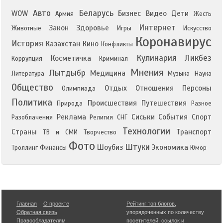
Авто
Беларусь
WOW
Бизнес
Видео
Дети
Армия
Жесть
Интернет
Закон
Здоровье
Животные
Игры
Искусство
Коронавирус
История
Казахстан
Кино
Конфликты
Кулинария
Ликбез
Косметичка
Коррупция
Криминал
Мнения
Лытдыбр
Медицина
Литература
Музыка
Наука
Общество
Отдых
Отношения
Персоны
Олимпиада
Политика
Происшествия
Путешествия
Природа
Разное
Реклама
Сиськи
События
Спорт
Разоблачения
Религия
СНГ
Технологии
Страны
Транспорт
ТВ и СМИ
Творчество
Фото
Штуки
Шоубиз
Экономика
Троллинг
Финансы
Юмор
Главная
О проекте
Рейтинг топ блогов
,
Обратная связь
упорядоченных по количеству
Правообладателям
посетителей, ссылок и