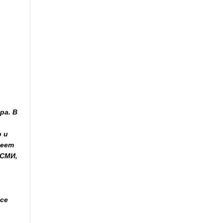
ра. В
 и
меет
 СМИ,
се