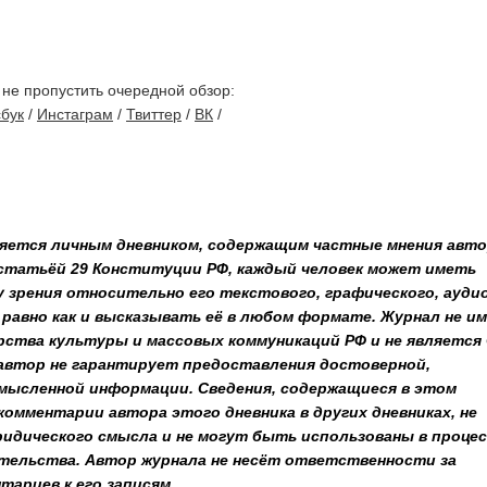
 не пропустить очередной обзор:
бук
/
Инстаграм
/
Твиттер
/
ВК
/
яется личным дневником, содержащим частные мнения авто
статьёй 29 Конституции РФ, каждый человек может иметь
 зрения относительно его текстового, графического, аудио
, равно как и высказывать её в любом формате. Журнал не и
ства культуры и массовых коммуникаций РФ и не является
 автор не гарантирует предоставления достоверной,
мысленной информации. Сведения, содержащиеся в этом
 комментарии автора этого дневника в других дневниках, не
идического смысла и не могут быть использованы в процес
тельства. Автор журнала не несёт ответственности за
тариев к его записям.