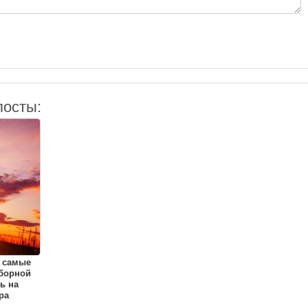
посты:
 самые
борной
ь на
ра