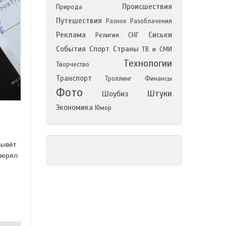
Происшествия
Природа
Путешествия
Разное
Разоблачения
Реклама
Сиськи
Религия
СНГ
События
Спорт
Страны
ТВ и СМИ
Технологии
Творчество
Транспорт
Троллинг
Финансы
Фото
Штуки
Шоубиз
Экономика
Юмор
лывёт
верял