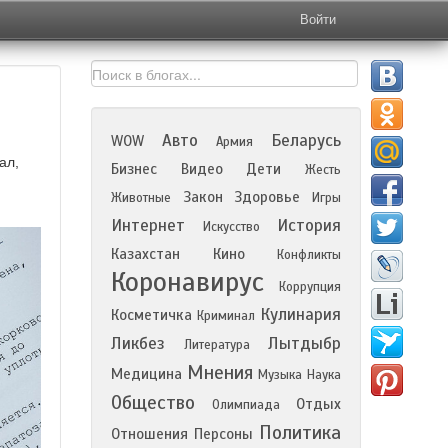
Войти
Авто
Беларусь
WOW
Армия
ал,
Бизнес
Видео
Дети
Жесть
Закон
Здоровье
Животные
Игры
Интернет
История
Искусство
Казахстан
Кино
Конфликты
Коронавирус
Коррупция
Кулинария
Косметичка
Криминал
Ликбез
Лытдыбр
Литература
Мнения
Медицина
Музыка
Наука
Общество
Отдых
Олимпиада
Политика
Отношения
Персоны