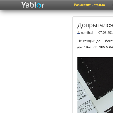
Разместить статью
Допрыгалс
nemihail
—
07.08.201
Не каждый день богат
делиться ли мне с ва