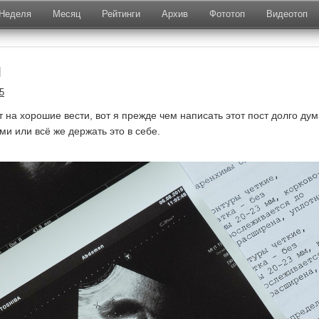
Неделя
Месяц
Рейтинги
Архив
Фототоп
Видеотоп
я
5
 на хорошие вести, вот я прежде чем написать этот пост долго дум
ми или всё же держать это в себе.