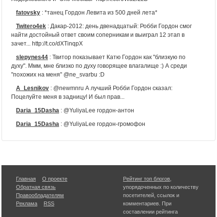
fatovsky
:
*танец Гордон Левита из 500 дней лета*
Twitero4ek
:
Дакар-2012: день двенадцатый: Робби Гордон смог
найти достойный ответ своим соперникам и выиграл 12 этап в
зачет... http://t.co/dXTinqpX
slepynes44
:
Твитор показывает Катю Гордон как "близкую по
духу". Ммм, мне близко по духу говорящее влагалище :) А среди
"похожих на меня" @ne_svarbu :D
A_Lesnikov
:
@newmnru А лучший Робби Гордон сказал:
Поцелуйте меня в задницу! И был прав...
Daria_15Dasha
:
@YuliyaLee гордон-антон
Daria_15Dasha
:
@YuliyaLee гордон-громофон
Daria_15Dasha
:
@YuliyaLee гордон-питон
Daria_15Dasha
:
@YuliyaLee гордон-притон
YuliyaLee
:
@Daria гордон-глистофон
Daria_15Dasha
:
@YuliyaLee гордон-саксофон
Главная
О проекте
Рейтинг топ блогов
,
Обратная связь
упорядоченных по количеству
YuliyaLee
:
@Daria_ Гордон-Лисогон
Правообладателям
посетителей, ссылок и
Реклама
RSS
комментариев. При
Daria_15Dasha
:
@YuliyaLee гордон-фасон
составлении рейтинга