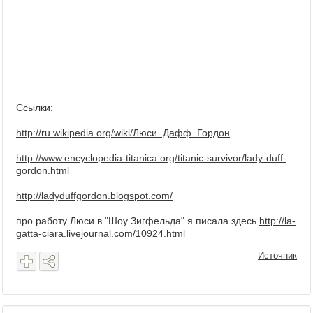
Ссылки:
http://ru.wikipedia.org/wiki/Люси_Дафф_Гордон
http://www.encyclopedia-titanica.org/titanic-survivor/lady-duff-
gordon.html
http://ladyduffgordon.blogspot.com/
про работу Люси в "Шоу Зигфельда" я писала здесь
http://la-
gatta-ciara.livejournal.com/10924.html
Источник