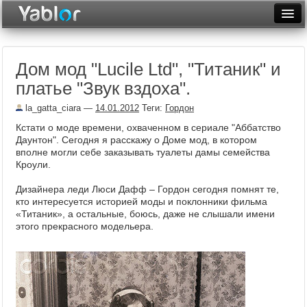
Разместить статью
Войти
Дом мод "Lucile Ltd", "Титаник" и
Неделя
платье "Звук вздоха".
Месяц
la_gatta_ciara
—
14.01.2012
Теги:
Гордон
Рейтинги
Кстати о моде времени, охваченном в сериале "Аббатство
Даунтон". Сегодня я расскажу о Доме мод, в котором
Архив
вполне могли себе заказывать туалеты дамы семейства
Кроули.
Фототоп
Дизайнера леди Люси Дафф – Гордон сегодня помнят те,
кто интересуется историей моды и поклонники фильма
Видеотоп
«Титаник», а остальные, боюсь, даже не слышали имени
этого прекрасного модельера.