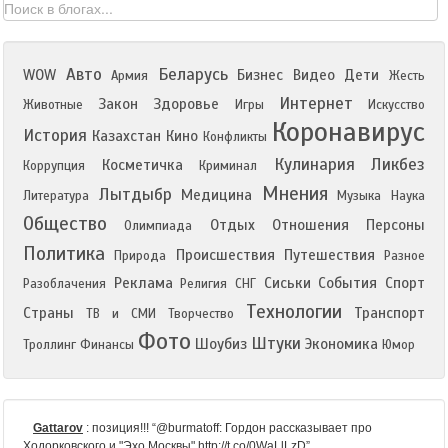
Авто
Беларусь
WOW
Бизнес
Видео
Дети
Армия
Жесть
Интернет
Закон
Здоровье
Животные
Игры
Искусство
Коронавирус
История
Казахстан
Кино
Конфликты
Кулинария
Ликбез
Косметичка
Коррупция
Криминал
Мнения
Лытдыбр
Медицина
Литература
Музыка
Наука
Общество
Отдых
Отношения
Персоны
Олимпиада
Политика
Происшествия
Путешествия
Природа
Разное
Реклама
Сиськи
События
Спорт
Разоблачения
Религия
СНГ
Технологии
Страны
Транспорт
ТВ и СМИ
Творчество
Фото
Штуки
Шоубиз
Экономика
Троллинг
Финансы
Юмор
Gattarov
:
позиция!!! “@burmatoff: Гордон рассказывает про
Ходорковского и "Эхо Москвы" http://t.co/0WaLlLzD”