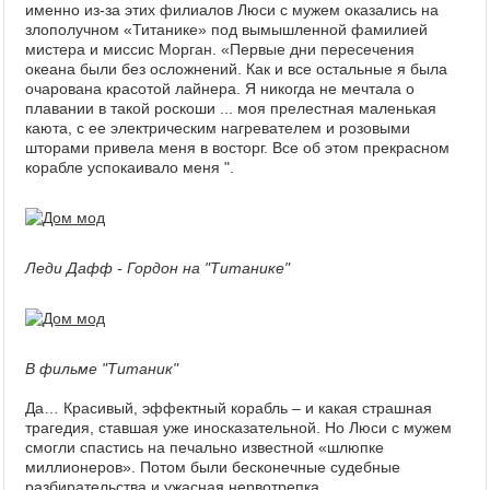
именно из-за этих филиалов Люси с мужем оказались на
злополучном «Титанике» под вымышленной фамилией
мистера и миссис Морган. «Первые дни пересечения
океана были без осложнений. Как и все остальные я была
очарована красотой лайнера. Я никогда не мечтала о
плавании в такой роскоши ... моя прелестная маленькая
каюта, с ее электрическим нагревателем и розовыми
шторами привела меня в восторг. Все об этом прекрасном
корабле успокаивало меня ".
Леди Дафф - Гордон на "Титанике"
В фильме "Титаник"
Да… Красивый, эффектный корабль – и какая страшная
трагедия, ставшая уже иносказательной. Но Люси с мужем
смогли спастись на печально известной «шлюпке
миллионеров». Потом были бесконечные судебные
разбирательства и ужасная нервотрепка.