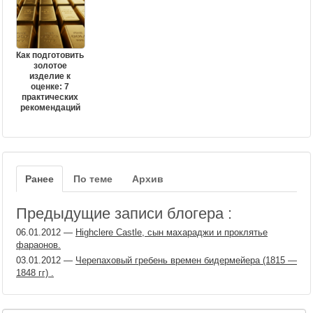
Как подготовить
золотое
изделие к
оценке: 7
практических
рекомендаций
Ранее
По теме
Архив
Предыдущие записи блогера :
06.01.2012
—
Highclere Castle, сын махараджи и проклятье
фараонов.
03.01.2012
—
Черепаховый гребень времен бидермейера (1815 —
1848 гг) .