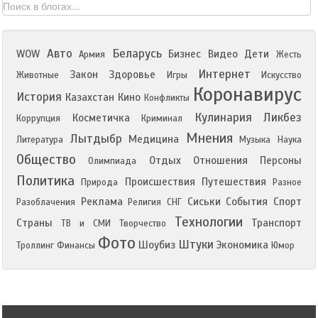
Авто
Беларусь
WOW
Бизнес
Видео
Дети
Армия
Жесть
Интернет
Закон
Здоровье
Животные
Игры
Искусство
Коронавирус
История
Казахстан
Кино
Конфликты
Кулинария
Ликбез
Косметичка
Коррупция
Криминал
Мнения
Лытдыбр
Медицина
Литература
Музыка
Наука
Общество
Отдых
Отношения
Персоны
Олимпиада
Политика
Происшествия
Путешествия
Природа
Разное
Реклама
Сиськи
События
Спорт
Разоблачения
Религия
СНГ
Технологии
Страны
Транспорт
ТВ и СМИ
Творчество
Фото
Штуки
Шоубиз
Экономика
Троллинг
Финансы
Юмор