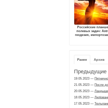
Российские планш
полевых задач: Astr
геодезия, импортоз
Ранее
Архив
Предыдущие з
19.05.2023
—
Пятничн
21.05.2023
—
После д
20.05.2023
—
Ландыш
18.05.2023
—
Любовани
17.05.2023
—
Тюльпан