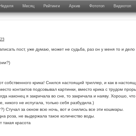
Неделя
Месяц
Рейтинги
Архив
Фототоп
Видеотоп
023
писать пост, уже думаю, может не судьба, раз он у меня то и дело
фии?)
от собственного крика! Снился настоящий триллер, и как в настоя
место контактов подсовывал картинки, вместо крика с трудом прор
гда наконец я закричала во сне, то закричала и наяву. Хорошо, что
, никого не испугала, только себя разбудила.)
) Стучал за окном всю ночь, вот и снились все эти кошмары.
дна роза, не выдержала такое количество воды.
т такая красота