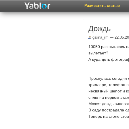
Разместить статью
Дождь
galina_rm
—
22.05.2
10050 раз пытаюсь на
вылетает?
А куда деть фотогра
Проснулась сегодня 
триллере, телефон в
несвязный шепот и ко
сплю на первом этаже
Может дождь виноват?
В саду пострадала о
Теперь на столе стои