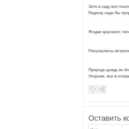
Зато в саду все пошло
Редиску надо бы прор
Ягодки краснеют, те
Ранункулюсы встреп
Природе дождь во бла
Упорная, все ж отпра
Оставить к