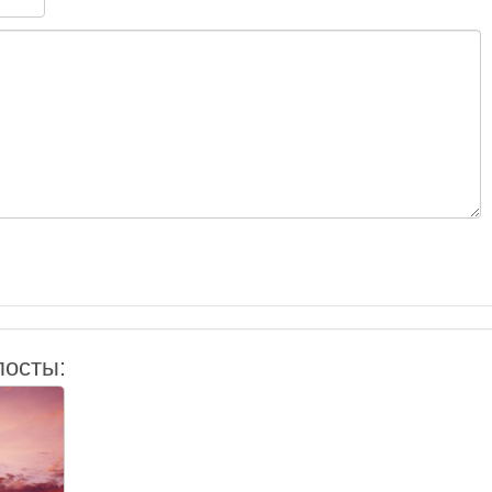
посты: