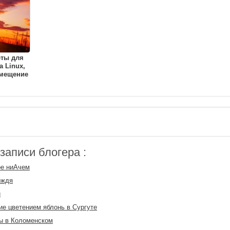
еты для
a Linux,
амещение
аписи блогера :
ое ниАчем
ождя
и
е цветением яблонь в Сургуте
ы в Коломенском