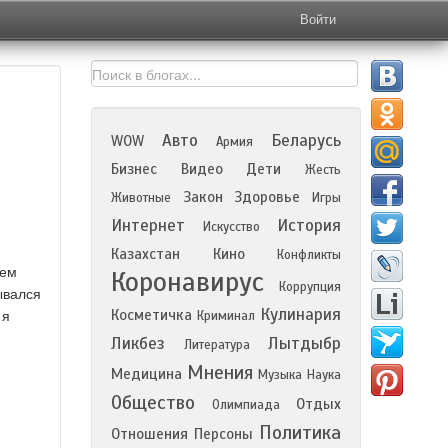
Войти
Авто
Беларусь
WOW
Армия
Бизнес
Видео
Дети
Жесть
Закон
Здоровье
Животные
Игры
Интернет
История
Искусство
Казахстан
Кино
Конфликты
щем
Коронавирус
Коррупция
ывался
Кулинария
Косметичка
 я
Криминал
Ликбез
Лытдыбр
Литература
Мнения
Медицина
Музыка
Наука
Общество
Отдых
Олимпиада
Политика
Отношения
Персоны