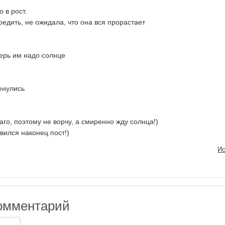
 в рост.
едить, не ожидала, что она вся прорастает
перь им надо солнце
енулись
го, поэтому не ворчу, а смиренно жду солнца!)
вился наконец пост!)
Ис
омментарий