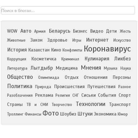
Авто
Беларусь
WOW
Бизнес
Видео
Дети
Армия
Жесть
Интернет
Закон
Здоровье
Животные
Игры
Искусство
Коронавирус
История
Казахстан
Кино
Конфликты
Кулинария
Ликбез
Косметичка
Коррупция
Криминал
Мнения
Лытдыбр
Медицина
Литература
Музыка
Наука
Общество
Отдых
Отношения
Персоны
Олимпиада
Политика
Происшествия
Путешествия
Природа
Разное
Реклама
Сиськи
События
Спорт
Разоблачения
Религия
СНГ
Технологии
Страны
Транспорт
ТВ и СМИ
Творчество
Фото
Штуки
Шоубиз
Экономика
Троллинг
Финансы
Юмор