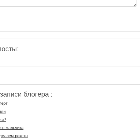
посты:
аписи блогера :
перт
или
ки?
го мальчика
делаем ракеты