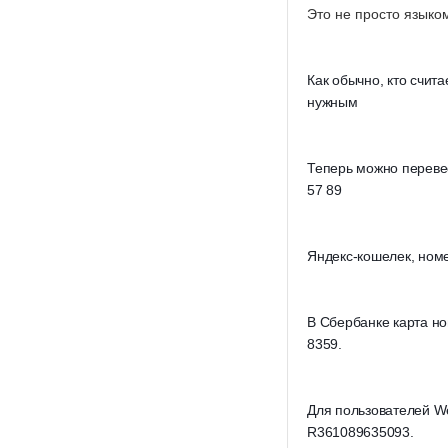
Это не просто языком
Как обычно, кто счита
нужным
Теперь можно переве
57 89
Яндекс-кошелек, номе
В Сбербанке карта но
8359.
Для пользователей W
R361089635093.