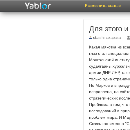
Разместить статью
Для этого и
starshinazapasa
—
0
Какая мякотка из все
глаз стал специалист
Монгольский институ
судалгааны хүрээлэн
армии ДНР-ЛНР, так 
только одна странич
Но Марков и вправду
исправлена, на сайте
стратегических иссл
Проблема в том, что 
исследований в прир
проблем мира. И Марк
Сказал он именно "С