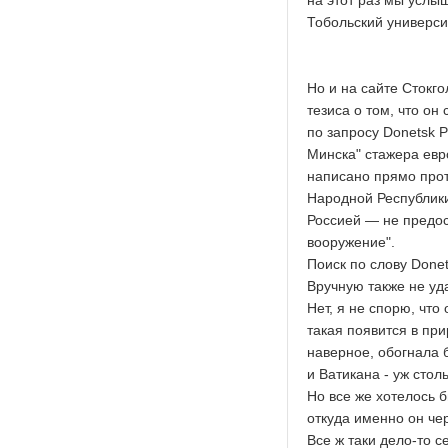
на этот раз мы услы
Тобольский универси
Но и на сайте Стокг
тезиса о том, что о
по запросу Donetsk P
Минска" стажера евр
написано прямо прот
Народной Республик
Россией — не предос
вооружение".
Поиск по слову Donet
Вручную также не уд
Нет, я не спорю, чт
такая появится в пр
наверное, обогнала 
и Ватикана - уж стол
Но все же хотелось 
откуда именно он черпае
Все ж таки дело-то се