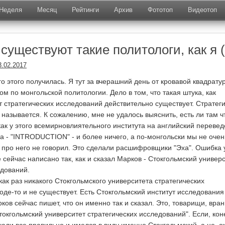
Неделя
Месяц
Рейтинги
Архив
Фототоп
Видеотоп
 существуют такие политологи, как я (
3.02.2017
го этого получилась. Я тут за вчерашний день от кровавой квадрату
ом по монгольской политологии. Дело в том, что такая штука, как
т стратегических исследований действительно существует. Стратег
 называется. К сожалению, мне не удалось выяснить, есть ли там ч
как у этого всемирновлиятельного института на английский переве
ка
- "INTRODUCTION" - и более ничего, а по-монгольски мы не очен
 про него не говорил. Это сделали расшифровщики "Эха". Ошибка 
 сейчас написано так, как и сказал Марков - Стокгольмский универ
едований.
как раз никакого Стокгольмского университета стратегических
оде-то и не существует. Есть Стокгольмский институт исследования
ов сейчас пишет, что он именно так и сказал. Это, товарищи, вран
токгольмский университет стратегических исследований". Если, кон