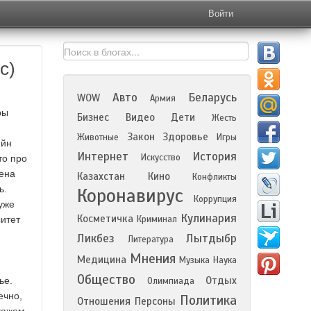
Войти
с)
Авто
Беларусь
WOW
Армия
ры
Бизнес
Видео
Дети
Жесть
Закон
Здоровье
Животные
Игры
ийн
Интернет
История
Искусство
то про
дена
Казахстан
Кино
Конфликты
ь.
Коронавирус
Коррупция
уже
Кулинария
Косметичка
ситет
Криминал
Ликбез
Лытдыбр
Литература
Мнения
Медицина
Музыка
Наука
Общество
Отдых
ье.
Олимпиада
ечно,
Политика
Отношения
Персоны