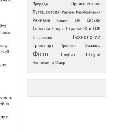
кажем,
Происшествия
Природа
Путешествия
Разное
Разоблачения
Реклама
Сиськи
Религия
СНГ
йти
События
Спорт
Страны
ТВ и СМИ
Поиск
Технологии
Творчество
ову,
Транспорт
Троллинг
Финансы
нской
Фото
Штуки
Шоубиз
Экономика
Юмор
 их
е
опе и,
тейна
иду и