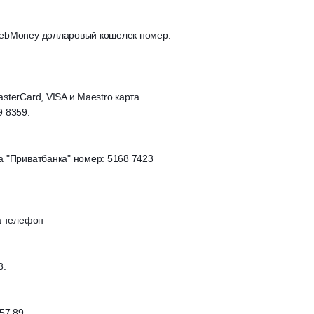
ebMoney долларовый кошелек номер:

terCard, VISA и Maestro карта

9 8359.
 "Приватбанка" номер: 5168 7423

а телефон
8.
57 89