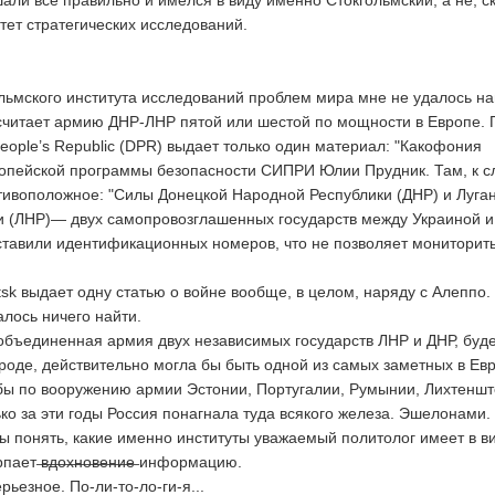
шали все правильно и имелся в виду именно Стокгольмский, а не, с
тет стратегических исследований.
ольмского института исследований проблем мира мне не удалось на
н считает армию ДНР-ЛНР пятой или шестой по мощности в Европе. 
eople’s Republic (DPR) выдает только один материал: "Какофония
опейской программы безопасности СИПРИ Юлии Прудник. Там, к сл
ивоположное: "Силы Донецкой Народной Республики (ДНР) и Луга
и (ЛНР)— двух самопровозглашенных государств между Украиной и
тавили идентификационных номеров, что не позволяет мониторить
sk выдает одну статью о войне вообще, в целом, наряду с Алеппо.
алось ничего найти.
о объединенная армия двух независимых государств ЛНР и ДНР, буд
ироде, действительно могла бы быть одной из самых заметных в Евр
бы по вооружению армии Эстонии, Португалии, Румынии, Лихтенш
ько за эти годы Россия понагнала туда всякого железа. Эшелонами.
бы понять, какие именно институты уважаемый политолог имеет в в
т ̶в̶д̶о̶х̶н̶о̶в̶е̶н̶и̶е̶ информацию.
рьезное. По-ли-то-ло-ги-я...