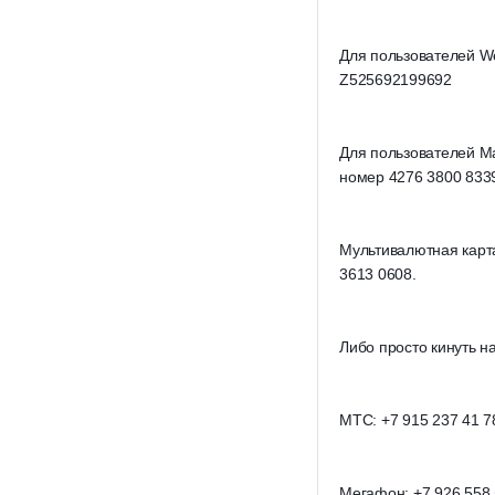
Для пользователей W
Z525692199692
Для пользователей Mas
номер 4276 3800 833
Мультивалютная карта
3613 0608.
Либо просто кинуть н
МТС: +7 915 237 41 7
Мегафон: +7 926 558 