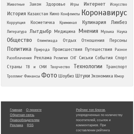
Интернет
Закон
Здоровье
Животные
Игры
Искусство
Коронавирус
История
Казахстан
Кино
Конфликты
Кулинария
Ликбез
Косметичка
Коррупция
Криминал
Мнения
Лытдыбр
Медицина
Литература
Музыка
Наука
Общество
Отдых
Отношения
Персоны
Олимпиада
Политика
Происшествия
Путешествия
Природа
Разное
Реклама
Сиськи
События
Спорт
Разоблачения
Религия
СНГ
Технологии
Страны
Транспорт
ТВ и СМИ
Творчество
Фото
Штуки
Шоубиз
Экономика
Троллинг
Финансы
Юмор
Главная
О проекте
Рейтинг топ блогов
,
Обратная связь
упорядоченных по количеству
Правообладателям
посетителей, ссылок и
Реклама
RSS
комментариев. При
составлении рейтинга