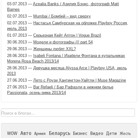
03.07.2013
—
Azealia Banks / Азилия Бэнкс, фотограф Matt
Barnes
02.07.2013
—
Mumbai / Бомбей – вид сверху
02.07.2013
—
Настасья Самбурская на обложке Playboy Россия,
июль 2013
01.07.2013
—
Серьезная Кейт Аптон | Vogue Brazil
30.06.2013
—
Модели и фотографы /// part 54
29.06.2013
—
Женщины любят XXL?
28.06.2013
—
Isabeli Fontana / Изабели Фонтана в купальниках
Morena Rosa Beach 2013/14
28.06.2013
—
Девушка месяца Alyssa Arce | Playboy USA, июль
2013
27.06.2013
—
Лето с Роузи Хантингтон-Уайтли | Muse Magazine
27.06.2013
—
Bar Refaeli / Бар Рафаэли в нижнем белье
Passionata, осень-зима 2013/14
Авто
Беларусь
WOW
Бизнес
Видео
Дети
Армия
Жесть