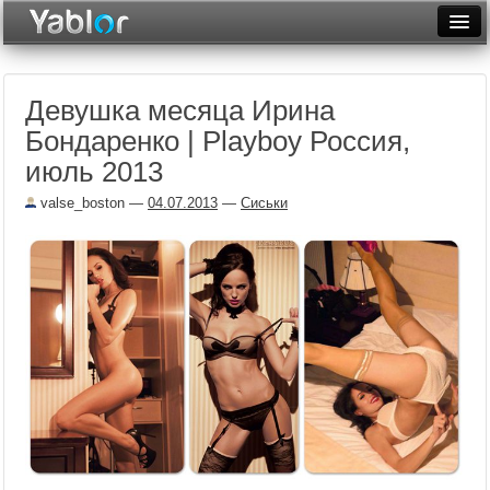
Разместить статью
Войти
Девушка месяца Ирина
Неделя
Бондаренко | Playboy Россия,
Месяц
июль 2013
Рейтинги
valse_boston
—
04.07.2013
—
Сиськи
Архив
Фототоп
Видеотоп