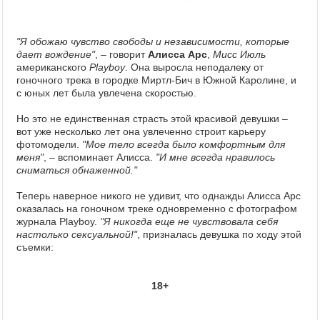
"Я обожаю чувство свободы и независимости, которые
дает вождение"
, – говорит
Алисса Арс
,
Мисс Июль
американского
Playboy
. Она выросла неподалеку от
гоночного трека в городке Миртл-Бич в Южной Каролине, и
с юных лет была увлечена скоростью.
Но это не единственная страсть этой красивой девушки –
вот уже несколько лет она увлеченно строит карьеру
фотомодели.
"Мое тело всегда было комфортным для
меня"
, – вспоминает Алисса.
"И мне всегда нравилось
сниматься обнаженной."
Теперь наверное никого не удивит, что однажды Алисса Арс
оказалась на гоночном треке одновременно с фотографом
журнала Playboy.
"Я никогда еще не чувствовала себя
настолько сексуальной!"
, призналась девушка по ходу этой
съемки:
18+