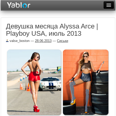
Разместить статью
Войти
Девушка месяца Alyssa Arce |
Неделя
Playboy USA, июль 2013
Месяц
valse_boston
—
28.06.2013
—
Сиськи
Рейтинги
Архив
Фототоп
Видеотоп