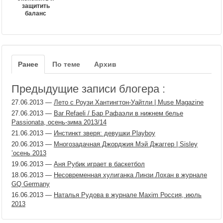
защитить
баланс
Ранее
По теме
Архив
Предыдущие записи блогера :
27.06.2013
—
Лето с Роузи Хантингтон-Уайтли | Muse Magazine
27.06.2013
—
Bar Refaeli / Бар Рафаэли в нижнем белье
Passionata, осень-зима 2013/14
21.06.2013
—
Инстинкт зверя: девушки Playboy
20.06.2013
—
Многозадачная Джорджия Мэй Джаггер | Sisley
’осень 2013
19.06.2013
—
Аня Рубик играет в баскетбол
18.06.2013
—
Несовременная хулиганка Линзи Лохан в журнале
GQ Germany
16.06.2013
—
Наталья Рудова в журнале Maxim Россия, июль
2013