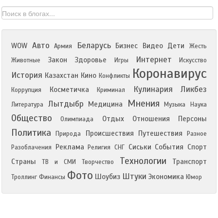
Авто
Беларусь
WOW
Бизнес
Видео
Дети
Армия
Жесть
Интернет
Закон
Здоровье
Животные
Игры
Искусство
Коронавирус
История
Казахстан
Кино
Конфликты
Кулинария
Ликбез
Косметичка
Коррупция
Криминал
Мнения
Лытдыбр
Медицина
Литература
Музыка
Наука
Общество
Отдых
Отношения
Персоны
Олимпиада
Политика
Происшествия
Путешествия
Природа
Разное
Реклама
Сиськи
События
Спорт
Разоблачения
Религия
СНГ
Технологии
Страны
Транспорт
ТВ и СМИ
Творчество
Фото
Штуки
Шоубиз
Экономика
Троллинг
Финансы
Юмор