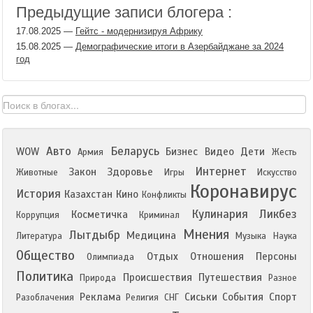
Предыдущие записи блогера :
17.08.2025
—
Гейтс - модернизируя Африку
15.08.2025
—
Демографические итоги в Азербайджане за 2024
год
Авто
Беларусь
WOW
Бизнес
Видео
Дети
Армия
Жесть
Интернет
Закон
Здоровье
Животные
Игры
Искусство
Коронавирус
История
Казахстан
Кино
Конфликты
Кулинария
Ликбез
Косметичка
Коррупция
Криминал
Мнения
Лытдыбр
Медицина
Литература
Музыка
Наука
Общество
Отдых
Отношения
Персоны
Олимпиада
Политика
Происшествия
Путешествия
Природа
Разное
Реклама
Сиськи
События
Спорт
Разоблачения
Религия
СНГ