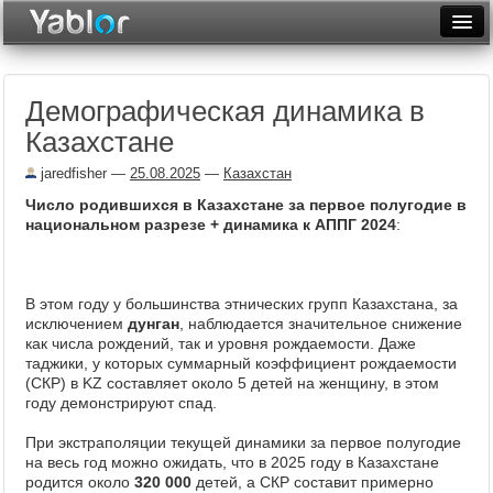
Разместить статью
Войти
Демографическая динамика в
Неделя
Казахстане
Месяц
jaredfisher
—
25.08.2025
—
Казахстан
Рейтинги
Число родившихся в Казахстане за первое полугодие в
национальном разрезе + динамика к АППГ 2024
:
Архив
Фототоп
В этом году у большинства этнических групп Казахстана, за
исключением
дунган
, наблюдается значительное снижение
Видеотоп
как числа рождений, так и уровня рождаемости. Даже
таджики, у которых суммарный коэффициент рождаемости
(СКР) в KZ составляет около 5 детей на женщину, в этом
году демонстрируют спад.
При экстраполяции текущей динамики за первое полугодие
на весь год можно ожидать, что в 2025 году в Казахстане
родится около
320 000
детей, а СКР составит примерно