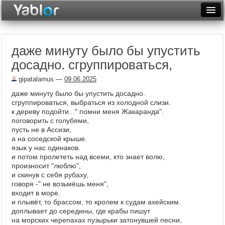
Разместить статью
Войти
даже минуту было бы упустить
Неделя
досадно. сгруппироваться,
Месяц
gipatalamus
—
09.06.2025
Рейтинги
даже минуту было бы упустить досадно.
сгруппироваться, выбраться из холодной слизи.
Архив
к дереву подойти..." помни меня Жакаранда".
поговорить с голубями,
пусть не в Ассизи,
Фототоп
а на соседской крыше.
язык у нас одинаков.
Видеотоп
и потом пролететь над всеми, кто знает волю,
произносит "люблю",
и скинув с себя рубаху,
говоря -" не возьмёшь меня",
входит в море.
и плывёт, то брасcом, то кролем к судам ахейским.
доплывает до середины, где крабы пишут
на морских черепахах пузырьки затонувшей песни,