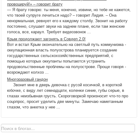
провоцируй!» – говорит брату
— Я брату говорю: ты меня, конечно, извини, но тебе не кажется,
что твоей супруге лечиться надо? – говорит Лидия. – Она
ненормальная, ревнует его к каждому столбу. Звонит на работу
постоянно, слушает звуки на заднем плане, если там женские
голоса, все, караул. Требует видеозвонок ...
Крым продолжают загонять в Совдеп 2.0!
Вот и встал Крым окончательно на светлый путь коммунизма -
оккупационная власть полуострова планируется создание
государственных сельскохозяйственных предприятий, с
помощью которых оккупанты попытаются устранить
продовольственные проблемы на полуострове. Проще говоря -
возрождают колхоз ...
Многоразовый гандон
Звонит мне в дверь девочка с русой косичкой, в короткой
юбочке, с виду лет семнадцати, коленки синие, губы серые, в
глазах неизбывная грусть. Скороговоркой произносит что-то про
соцопрос, просит уделить две минуты. Замечаю наметанным
глазом, что анкетка у нее ...