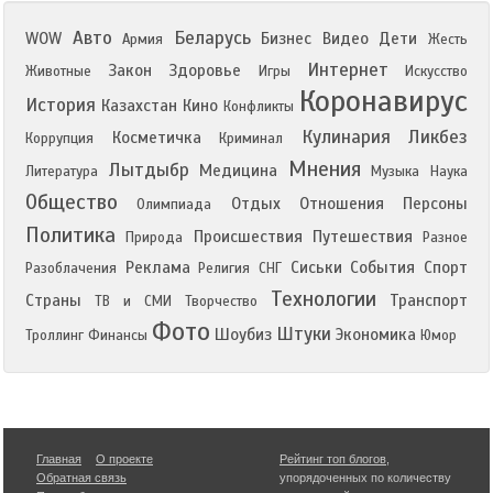
Авто
Беларусь
WOW
Бизнес
Видео
Дети
Армия
Жесть
Интернет
Закон
Здоровье
Животные
Игры
Искусство
Коронавирус
История
Казахстан
Кино
Конфликты
Кулинария
Ликбез
Косметичка
Коррупция
Криминал
Мнения
Лытдыбр
Медицина
Литература
Музыка
Наука
Общество
Отдых
Отношения
Персоны
Олимпиада
Политика
Происшествия
Путешествия
Природа
Разное
Реклама
Сиськи
События
Спорт
Разоблачения
Религия
СНГ
Технологии
Страны
Транспорт
ТВ и СМИ
Творчество
Фото
Штуки
Шоубиз
Экономика
Троллинг
Финансы
Юмор
Главная
О проекте
Рейтинг топ блогов
,
Обратная связь
упорядоченных по количеству