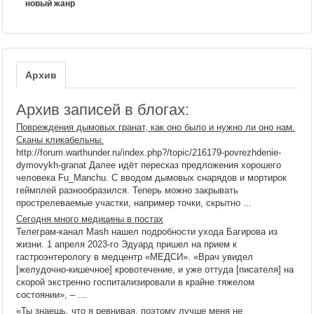
новый жанр
Архив
Архив записей в блогах:
Повреждения дымовых гранат, как оно было и нужно ли оно нам.
Сканы кликабельны.
http://forum.warthunder.ru/index.php?/topic/216179-povrezhdenie-
dymovykh-granat Далее идёт пересказ предложения хорошего
человека Fu_Manchu. С вводом дымовых снарядов и мортирок
геймплей разнообразился. Теперь можно закрывать
прострелеваемые участки, например точки, скрытно ...
Сегодня много медицины в постах
Телеграм-канал Mash нашел подробности ухода Багирова из
жизни. 1 апреля 2023-го Эдуард пришел на прием к
гастроэнтерологу в медцентр «МЕДСИ». «Врач увидел
[желудочно-кишечное] кровотечение, и уже оттуда [писателя] на
скорой экстренно госпитализировали в крайне тяжелом
состоянии», – ...
«Ты знаешь, что я ревнивая, поэтому лучше меня не