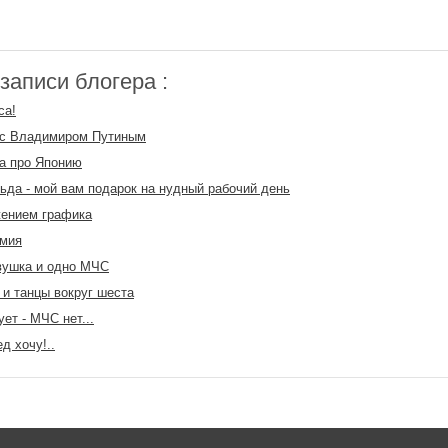
аписи блогера :
са!
 с Владимиром Путиным
а про Японию
ьда - мой вам подарок на нудный рабочий день
жением графика
рмия
вушка и одно МЧС
 и танцы вокруг шеста
ует - МЧС нет...
д хочу!..