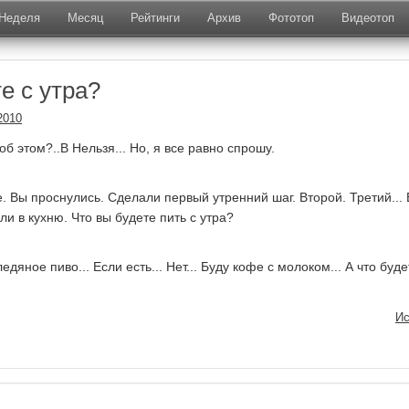
Неделя
Месяц
Рейтинги
Архив
Фототоп
Видеотоп
е с утра?
2010
б этом?..В Нельзя... Но, я все равно спрошу.
е. Вы проснулись. Сделали первый утренний шаг. Второй. Третий... 
и в кухню. Что вы будете пить с утра?
дяное пиво... Если есть... Нет... Буду кофе с молоком... А что буде
Ис