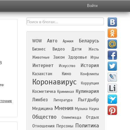
Войти
Авто
Беларусь
WOW
Армия
Бизнес
Видео
Дети
Жесть
Закон
Здоровье
Животные
Игры
В
Интернет
История
Искусство
Казахстан
Кино
Конфликты
Коронавирус
Коррупция
те
Кулинария
Косметичка
Криминал
Ликбез
Лытдыбр
Литература
точник
Мнения
Медицина
Музыка
Наука
Общество
Отдых
Олимпиада
Политика
Отношения
Персоны